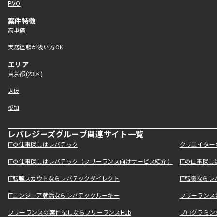
PMO
案件特徴
高単価
実務経験が浅い方OK
エリア
東京都(23区)
大阪
愛知
レバレジーズグループ関連サイト一覧
ITの仕事探しはレバテック
クリエイター
ITの仕事探しはレバテック（フリーランス向けサービス紹介）
ITの仕事探
IT転職スカウトならレバテックダイレクト
IT転職なら
ITエンジニア就活ならレバテックルーキー
フリーランス
フリーランスの案件探しならフリーランスHub
プログラミン