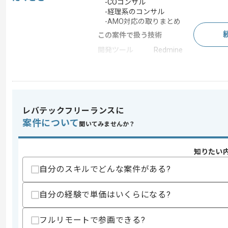
-COコンサル
-経理系のコンサル
-AMO対応の取りまとめ
この案件で扱う技術
開発ツール
Redmine
この案件のポイント
業務内容
ソフトウェア開発
特徴
20代活躍中 , 30代活躍
レバテックフリーランスに
案件について
聞いてみませんか？
求めるスキル
スキル
①FIコンサル
知りたい
・メインコンサルとして導入プロジェク
自分のスキルでどんな案件がある?
・上流の要件定義からユーザーへのレク
②COコンサル
・要件定義から対応した経験
自分の経験で単価はいくらになる?
・メインコンサルとして導入プロジェク
・ユーザーへのレクチャおよび課題対応
③経理系のコンサル
フルリモートで参画できる?
・ユーザー側のプロジェクト推進経験