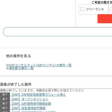
ご希望の働き
フリーランス
他の案件を見る
ERPコンサルタント(SAPコンサル)の案件一覧
東京都の案件一覧
募集が終了した案件
募集は終了していますが、参画先を探す際にお役立てください
【SAP】SAP固定資産管理モジュール導入
終了
【SAP】オープンポジション
終了
【SAP】SAP運用保守開発支援
終了
【SAP】定型運用保守開発
終了