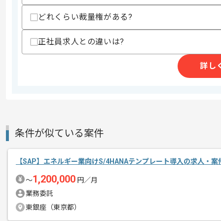
・経理作業の経験
どれくらい裁量権がある?
・簿記資格保有
・ユーザー側でシステム要件の取りまと
④AMO対応の取りまとめ要員
正社員求人との違いは?
・SAPの操作経験
・Redmineの利用経験
詳し
スキルに不安がある方へ
上記に似た経験やスキルをお持ちであれば申
商談回数
2回
条件が似ている案件
その他募集要項
募集人数
1人
作業開始日
2025/06/06
【SAP】エネルギー業向けS/4HANAテンプレート導入の求人・案
1,200,000
〜
円／月
業務委託
SAP、コンサルの経験を活かすことがで
エージェントからのコ
東銀座（東京都）
複数案件を保有している企業ですので、
メント