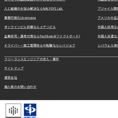
人と組織のお悩み解決ならNALYSYS Lab.
アジャイル開発なら
業務可視化はremopia
アメリカの生活
オンラインピル診療ならメデリピル
外国人採用ならLe
企業研究・選考対策ならFactBoard(ファクトボード)
外国人派遣なら
ドライバー・施工管理技士の転職ならレバジョブ
レバウェル保
フリーランスエンジニアの求人・案件
サイトマップ
運営会社
個人様のお問い合わせ