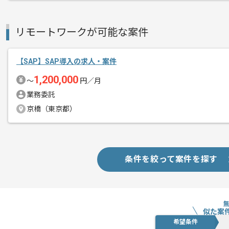
ご経験と実績に応じてスライド案件のご
新しいアイディアや技術を積極的に導入
リモートワークが可能な案件
経験豊富なエンジニアと成長が出来る環
スキルアップされたい方、長期的に参画
【SAP】SAP導入の求人・案件
基本的には一部リモート作業を見込んで
1,200,000
〜
円／月
業務委託
京橋（東京都）
条件を絞って案件を探す
似た案
希望条件