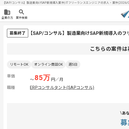
【SAP/コンサル】製造業向けSAP新規導入案件| ITフリーランスエンジニアの求人・案件(2026/08
企業の方
案件検索
【SAP/コンサル】製造業向けSAP新規導入の
募集終了
こちらの案件は
リモートOK
オンライン商談OK
週5日
単価
85
万
〜
円／月
職種
ERPコンサルタント(SAPコンサル)
あ
募