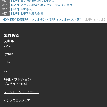
【SAP】固定資産領域向けSAP導入
終了
【SAP】アパレル製造小売向けシステム保守運用
終了
【SAP】SAP導入
終了
【SAP】SAP新規導入支援
終了
HOME
案件検索
ERPコンサルタント(SAPコンサル)求人・案件
【SAP/コンサル
案件検索
スキル
Java
Python
Ruby
Go
職種・ポジション
プログラマー(PG)
フロントエンドエンジニア
インフラエンジニア