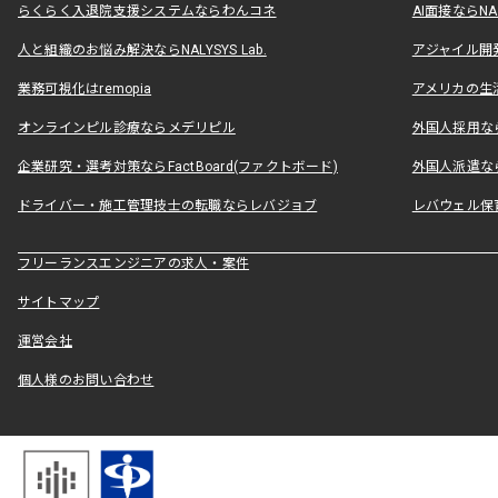
らくらく入退院支援システムならわんコネ
AI面接ならNAL
人と組織のお悩み解決ならNALYSYS Lab.
アジャイル開発なら
業務可視化はremopia
アメリカの生活
オンラインピル診療ならメデリピル
外国人採用ならLe
企業研究・選考対策ならFactBoard(ファクトボード)
外国人派遣なら
ドライバー・施工管理技士の転職ならレバジョブ
レバウェル保
フリーランスエンジニアの求人・案件
サイトマップ
運営会社
個人様のお問い合わせ