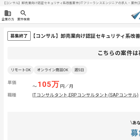
【コンサル】卸売業向け認証セキュリティ系改善案件| ITフリーランスエンジニアの求人・案件(2026
企業の方
案件検索
【コンサル】卸売業向け認証セキュリティ系改
募集終了
こちらの案件は
リモートOK
オンライン商談OK
週5日
単価
105
万
〜
円／月
職種
ITコンサルタント
,
ERPコンサルタント(SAPコンサル)
あ
募