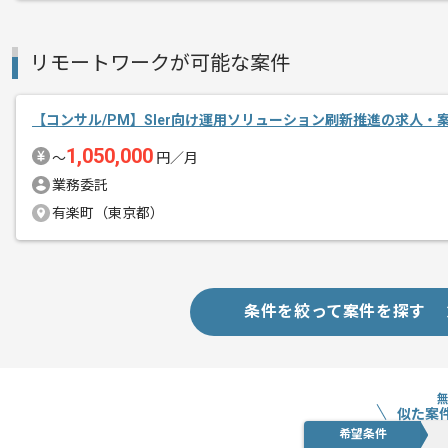
リモートワークが可能な案件
【コンサル/PM】SIer向け運用ソリューション刷新推進の求人・
1,050,000
〜
円／月
業務委託
有楽町（東京都）
条件を絞って案件を探す
似た案
希望条件