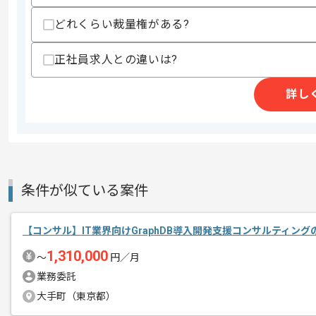
募集人数
1人
どれくらい裁量権がある?
作業開始日
2025/08/08
正社員求人との違いは?
レバテックでの実績がある企業の案件で
エージェントからのコ
詳し
メント
コンサルの経験を活かすことができます
複数案件を保有している企業ですので、
ご経験と実績に応じて別案件のご提案も
新しいアイディアや技術を積極的に導入
条件が似ている案件
経験豊富なメンバーと成長が出来る環境
スキルアップされたい方、長期的に参画
【コンサル】IT業界向けGraphDB導入開発支援コンサルティン
1,310,000
〜
円／月
基本的には一部リモート作業を見込んで
業務委託
大手町（東京都）