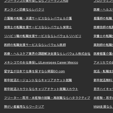
フリーランスの案件探しならフリーランスHub
プログラミン
オンライン診療ならレバクリ
医療・ヘルス
介護職の転職・派遣サービスならレバウェル介護
看護師の転職
保育士の転職支援サービスならレバウェル保育士
医療技師の転
リハビリ職の転職支援サービスならレバウェルリハビリ
栄養士の転職
医師の転職支援サービスならレバウェル医師
薬剤師の転職
医療・ヘルスケア業界の課題解決支援ならレバウェル株式会社
医療看護介護の
メキシコでのお仕事探しはLeverages Career Mexico
アメリカでのお仕事
留学生が日本で仕事を探すなら帰国GO.com
就活・転職支
新卒就活エージェントならキャリアチケット就職
新卒就活無料
新卒就活スカウトならキャリアチケット就職スカウト
若手ハイキャ
フリーター・既卒・未経験の就職・再就職ならハタラクティブ
未経験・若手
障がい者雇用ならワークリア
M&A支援な