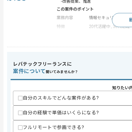
-改善提案、推進
この案件のポイント
業務内容
情報セキュリティ , シ
特徴
20代活躍中 , 30代活躍
求めるスキル
スキル
・認証系セキュリティプロジェクト領域
レバテックフリーランスに
歓迎スキル
案件について
聞いてみませんか？
・プロジェクトマネジメント経験
・IAMの経験と知見
知りたい
スキルに不安がある方へ
自分のスキルでどんな案件がある?
上記に似た経験やスキルをお持ちであれば申
自分の経験で単価はいくらになる?
商談回数
2回
フルリモートで参画できる?
その他募集要項