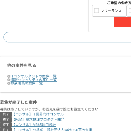
ご希望の働き
フリーランス
他の案件を見る
ITコンサルタントの案件一覧
情報セキュリティの案件一覧
神奈川県の案件一覧
募集が終了した案件
募集は終了していますが、参画先を探す際にお役立てください
【コンサル】IT業界向けコンサル
終了
【PdM】請求処理プロダクト開発
終了
【コンサル】M365運用設計
終了
【コンサル】公共系一般社団法人向けPBX更改支援
終了