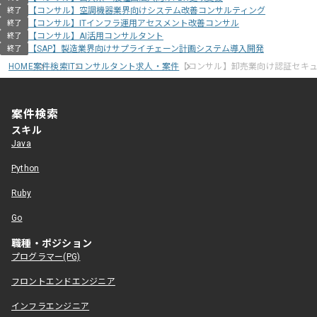
【コンサル】空調機器業界向けシステム改善コンサルティング
終了
【コンサル】ITインフラ運用アセスメント改善コンサル
終了
【コンサル】AI活用コンサルタント
終了
【SAP】製造業界向けサプライチェーン計画システム導入開発
終了
HOME
案件検索
ITコンサルタント求人・案件
【コンサル】卸売業向け認証セキ
案件検索
スキル
Java
Python
Ruby
Go
職種・ポジション
プログラマー(PG)
フロントエンドエンジニア
インフラエンジニア