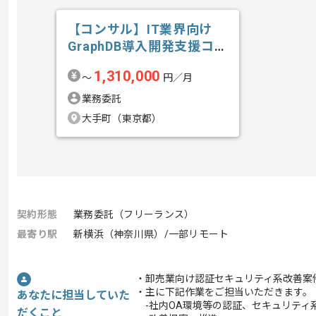
【コンサル】IT業界向け
GraphDB導入開発支援コン
サルテ...の求人・案件
1,310,000
〜
円／月
業務委託
大手町（東京都）
契約形態
業務委託（フリーランス）
最寄り駅
新横浜（神奈川県）/一部リモート
・卸売業向け認証セキュリティ系改善案
・主に下記作業をご担当いただきます。
あなたに担当していた
-社内OA環境等の認証、セキュリティ
だくこと