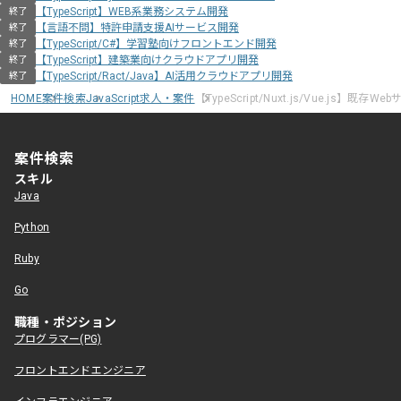
【TypeScript】WEB系業務システム開発
終了
【言語不問】特許申請支援AIサービス開発
終了
【TypeScript/C#】学習塾向けフロントエンド開発
終了
【TypeScript】建築業向けクラウドアプリ開発
終了
【TypeScript/Ract/Java】AI活用クラウドアプリ開発
終了
HOME
案件検索
JavaScript求人・案件
【TypeScript/Nuxt.js/Vue.js】既存
案件検索
スキル
Java
Python
Ruby
Go
職種・ポジション
プログラマー(PG)
フロントエンドエンジニア