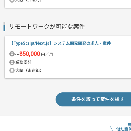
大阪（大阪府）
フルリモートでの作業を想定しておりま
エージェントからのコ
メント
これまでのご経験を活かしたい方におす
リモートワークが可能な案件
ぜひ一度、ご商談で雰囲気等掴んでいた
【TypeScript/Next.js】システム開発開発の求人・案件
850,000
〜
円／月
業務委託
大崎（東京都）
条件を絞って案件を探す
似た案