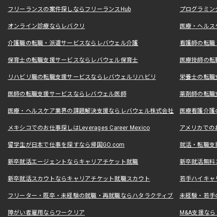
フリーランスの案件探しならフリーランスHub
プログラミン
オンライン診療ならレバクリ
医療・ヘルス
介護職の転職・派遣サービスならレバウェル介護
看護師の転職
保育士の転職支援サービスならレバウェル保育士
医療技師の転
リハビリ職の転職支援サービスならレバウェルリハビリ
栄養士の転職
医師の転職支援サービスならレバウェル医師
薬剤師の転職
医療・ヘルスケア業界の課題解決支援ならレバウェル株式会社
医療看護介護の
メキシコでのお仕事探しはLeverages Career Mexico
アメリカでのお仕事
留学生が日本で仕事を探すなら帰国GO.com
就活・転職支
新卒就活エージェントならキャリアチケット就職
新卒就活無料
新卒就活スカウトならキャリアチケット就職スカウト
若手ハイキャ
フリーター・既卒・未経験の就職・再就職ならハタラクティブ
未経験・若手
障がい者雇用ならワークリア
M&A支援な