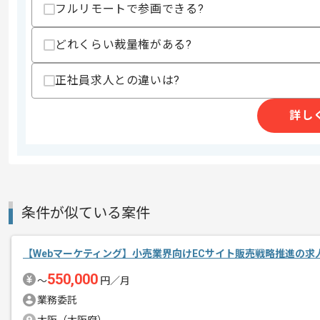
フルリモートで参画できる?
・ABテストの実施経験
スキルに不安がある方へ
どれくらい裁量権がある?
上記に似た経験やスキルをお持ちであれば申
正社員求人との違いは?
詳し
精算条件
有
精算・お支払い
精算基準時間
140時間〜180時間
支払いサイト
15日
条件が似ている案件
商談回数
1回
その他募集要項
募集人数
1人
【Webマーケティング】小売業界向けECサイト販売戦略推進の求
作業開始日
2025/09/01
550,000
〜
円／月
業務委託