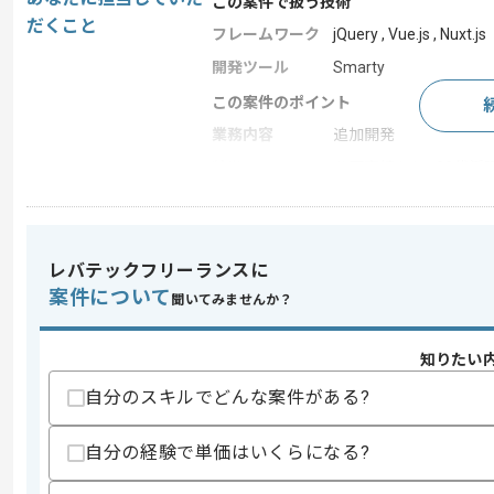
この案件で扱う技術
だくこと
フレームワーク
jQuery , Vue.js , Nuxt.js
開発ツール
Smarty
この案件のポイント
業務内容
追加開発
特徴
参画実績あり , 20代活躍
求めるスキル
レバテックフリーランスに
スキル
・TypeScript、JavaScriptの実務経験
案件について
聞いてみませんか？
・Vue.js、Nuxt.jsの実務経験2年以上
・APIと連携する動的ページの開発経験
・HTML、CSSを用いたマークアップ経
知りたい
歓迎スキル
自分のスキルでどんな案件がある?
・Vueの複数バージョンの開発経験
・Nuxt3の開発経験
自分の経験で単価はいくらになる?
・Smartyを用いた開発経験
・jQueryを用いた開発経験
・SEO対策経験