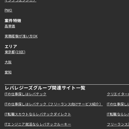
インフラエンジニア
PMO
案件特徴
高単価
実務経験が浅い方OK
エリア
東京都(23区)
大阪
愛知
レバレジーズグループ関連サイト一覧
ITの仕事探しはレバテック
クリエイター
ITの仕事探しはレバテック（フリーランス向けサービス紹介）
ITの仕事探
IT転職スカウトならレバテックダイレクト
IT転職なら
ITエンジニア就活ならレバテックルーキー
フリーランス