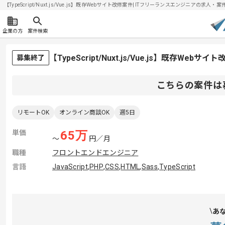
【TypeScript/Nuxt.js/Vue.js】既存Webサイト改修案件| ITフリーランスエンジニアの求人・案件(
企業の方
案件検索
【TypeScript/Nuxt.js/Vue.js】既存W
募集終了
こちらの案件は
リモートOK
オンライン商談OK
週5日
単価
65
万
〜
円／月
職種
フロントエンドエンジニア
言語
JavaScript
,
PHP
,
CSS
,
HTML
,
Sass
,
TypeScript
あ