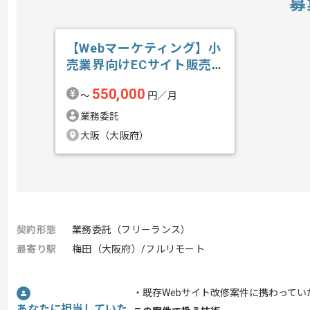
募
【Webマーケティング】小
売業界向けECサイト販売
戦略推進の求人・案件
550,000
〜
円／月
業務委託
大阪（大阪府）
契約形態
業務委託（フリーランス）
最寄り駅
梅田（大阪府）/フルリモート
・既存Webサイト改修案件に携わってい
あなたに担当していた