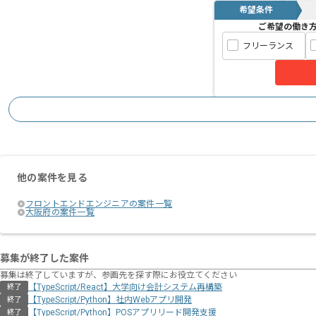
希望条件
ご希望の働き
フリーランス
他の案件を見る
フロントエンドエンジニアの案件一覧
大阪府の案件一覧
募集が終了した案件
募集は終了していますが、参画先を探す際にお役立てください
【TypeScript/React】大学向け会計システム再構築
終了
【TypeScript/Python】社内Webアプリ開発
終了
【TypeScript/Python】POSアプリリード開発支援
終了