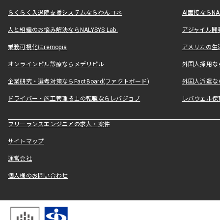
らくらく入退院支援システムならわんコネ
AI面接ならNAL
人と組織のお悩み解決ならNALYSYS Lab.
アジャイル開発なら
業務可視化はremopia
アメリカの生活
オンラインピル診療ならメデリピル
外国人採用ならLe
企業研究・選考対策ならFactBoard(ファクトボード)
外国人派遣なら
ドライバー・施工管理技士の転職ならレバジョブ
レバウェル保
フリーランスエンジニアの求人・案件
サイトマップ
運営会社
個人様のお問い合わせ