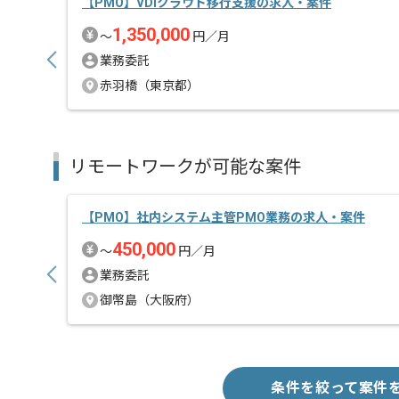
【PMO】VDIクラウド移行支援の求人・案件
1,350,000
〜
円／月
業務委託
赤羽橋（東京都）
リモートワークが可能な案件
【PMO】社内システム主管PMO業務の求人・案件
450,000
〜
円／月
業務委託
御幣島（大阪府）
条件を絞って案件