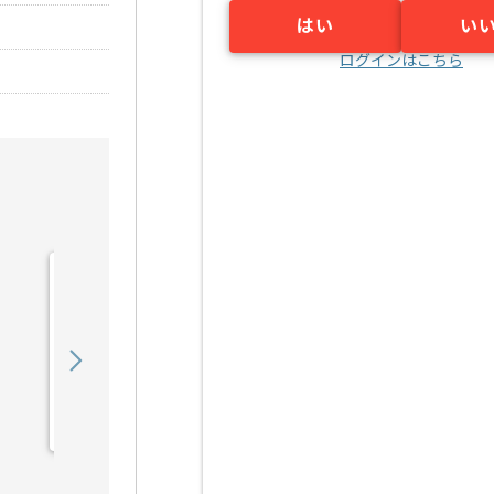
はい
い
ログインはこちら
【PMO】 生命保険会社向
け新商品開発の求人・案件
900,000
〜
円／月
業務委託
東京（東京都）