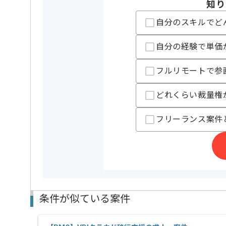
知り
担当者より
自分のスキルでど
レバテックでの実績がある企業の案件でございます。
PMOの経験を活かすことができます。
自分の経験で単価
複数案件を保有している企業ですので、
ご経験と実績に応じて別案件のご提案も差し上げる場
フルリモートで参
新しいアイディアや技術を積極的に導入し、
経験豊富なメンバーと成長が出来る環境でございます
スキルアップされたい方、長期的に参画されたい方に
どれくらい裁量権
フリーランス案件
条件が似ている案件