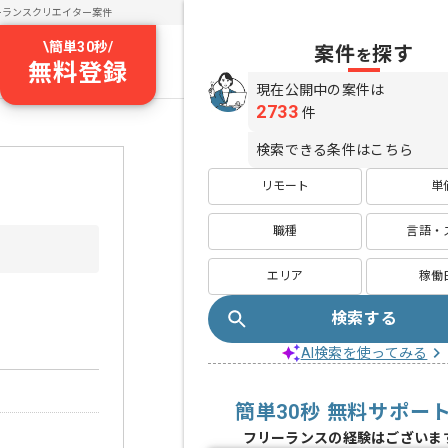
ーランスクリエイター案件
\
簡単30秒
/
案件
探す
を
無料登録
現在公開中の案件は
2733
件
検索できる条件はこちら
リモート
単
職種
言語・
エリア
稼働
検索する
AI検索を使ってみる
簡単30秒 無料サポー
フリーランスの経験はございま