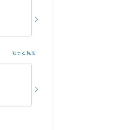
【PMO】 生命保険会社向け新商品開発の求人
900,000
〜
円／月
業務委託
東京（東京都）
もっと見る
【PMO】決済代行事業会社向けアクワイアリ
450,000
〜
円／月
業務委託
恵比寿（東京都）