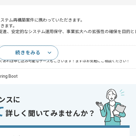
システム再構築案件に携わっていただきます。
だきます。
の促進、安定的なシステム運用保守、事業拡大への拡張性の確保を目的と
続きをみる
案件におけるPMO経験
であれば申し込み可能なケースもございます！まずはお気軽にご相談ください！
pring Boot
QL
d Hat
ンスに
て
開発
詳しく聞いてみませんか？
 , 30代活躍中