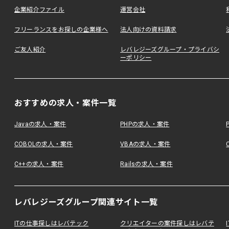
企業紹介ファイル
運営会社
フリーランスをお探しの企業様へ
法人向けの資料請求
ご友人紹介
レバレジーズグループ・プライバシ
ーポリシー
おすすめの求人・案件一覧
Javaの求人・案件
PHPの求人・案件
COBOLの求人・案件
VBAの求人・案件
C++の求人・案件
Railsの求人・案件
レバレジーズグループ関連サイト一覧
ITの仕事探しはレバテック
クリエイターの案件探しはレバテ