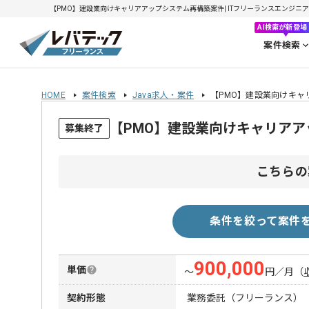
【PMO】建設業向けキャリアアップシステム再構築案件| ITフリーランスエンジニアの求人
AI検索が新登場
案件検索
HOME
案件検索
Java求人・案件
【PMO】建設業向けキャ
【PMO】建設業向けキャリア
募集終了
こちらの
条件を絞って案件
900,000
単価
〜
円／月
（
契約形態
業務委託（フリーランス）