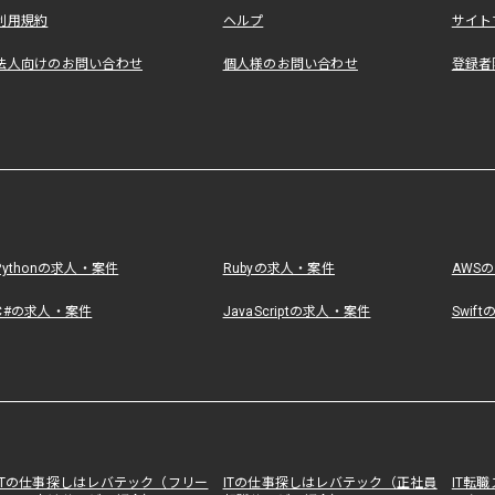
利用規約
ヘルプ
サイト
法人向けのお問い合わせ
個人様のお問い合わせ
登録者
Pythonの求人・案件
Rubyの求人・案件
AWS
C#の求人・案件
JavaScriptの求人・案件
Swif
ITの仕事探しはレバテック（フリー
ITの仕事探しはレバテック（正社員
IT転