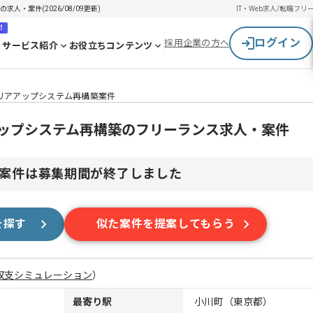
・案件(2026/08/09更新)
IT・Web求人/転職
フリ
！
ログイン
採用企業の方へ
サービス紹介
お役立ちコンテンツ
リアアップシステム再構築案件
アップシステム再構築のフリーランス求人・案件
案件は募集期間が終了しました
を探す
似た案件を提案してもらう
収支シミュレーション
）
最寄り駅
小川町（東京都）