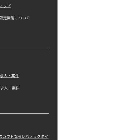
マップ
限定機能について
の求人・案件
tの求人・案件
職スカウトならレバテックダイ