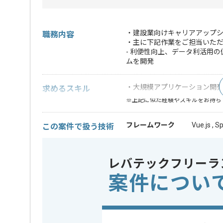
・建設業向けキャリアアップ
職務内容
・主に下記作業をご担当いた
- 利便性向上、データ利活用
ムを開発
・大規模アプリケーション開発
求めるスキル
※上記に似た経験やスキルをお持ち
フレームワーク
Vue.js , S
この案件で扱う技術
DB
PostgreS
OS
Linux , Re
レバテックフリーラ
案件につい
業務内容
システム
この案件のポイント
特徴
20代活躍中