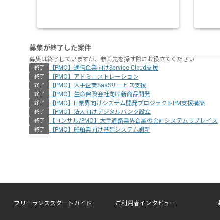
募集が終了した案件
募集は終了していますが、参画先を探す際にお役立てください
【PMO】通信企業向けService Cloud支援
終了
【PMO】アドミニストレーション
終了
【PMO】大手企業SaaSサービス支援
終了
【PMO】生命保険会社向け新商品開発
終了
【PMO】IT業界向けシステム開発プロジェクトPM支援構築
終了
【PMO】法人向けデジタルバンク設立
終了
【コンサル/PMO】大手道路業界企業の会計システムリプレイス
終了
【PMO】船舶業向け基幹システム刷新
終了
フリーランススタートガイド
ご利用者インタビュー