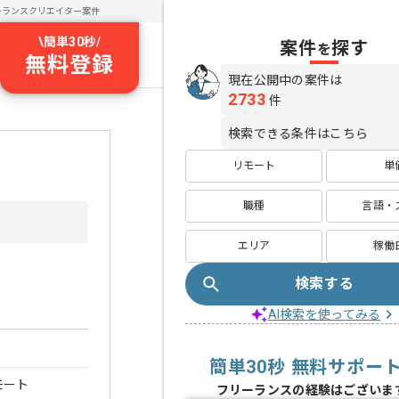
ーランスクリエイター案件
\
簡単30秒
/
案件
探す
を
無料登録
現在公開中の案件は
2733
件
検索できる条件はこちら
リモート
単
職種
言語・
エリア
稼働
検索する
AI検索を使ってみる
簡単30秒 無料サポー
モート
フリーランスの経験はございま