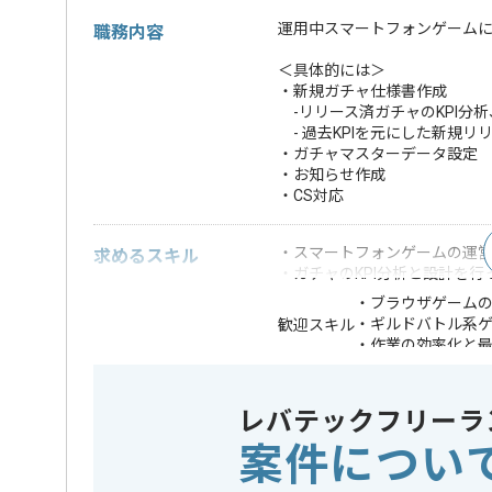
運用中スマートフォンゲーム
職務内容
＜具体的には＞
・新規ガチャ仕様書作成
-リリース済ガチャのKPI分
- 過去KPIを元にした新規リ
・ガチャマスターデータ設定
・お知らせ作成
・CS対応
・スマートフォンゲームの運営
求めるスキル
・ガチャのKPI分析と設計を行
・ブラウザゲーム
・ギルドバトル系
歓迎スキル
・作業の効率化と
※上記に似た経験やスキルをお持ち
レバテックフリーラ
業界
ソーシャ
この案件のポイント
案件につい
業務内容
ゲーム開
特徴
20代活躍中