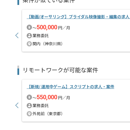
条件が似ている案件
【動画/オーサリング】ブライダル映像撮影・編集の求人
500,000
〜
円／月
業務委託
関内（神奈川県）
リモートワークが可能な案件
【新規/ 運用中ゲーム】スクリプトの求人・案件
550,000
〜
円／月
業務委託
外苑前（東京都）