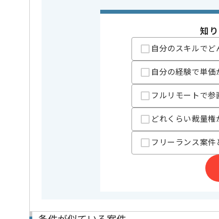
精算条件
有
精算・お支払い
知り
精算基準時間
140時間
自分のスキルでど
支払いサイト
15日
自分の経験で単価
担当者より
フルリモートで参
グローバルに展開している、急成長中の企業です。
ソーシャルゲームからBtoB向けモバイルシステムまで
どれくらい裁量権
幅広く開発を行なっております。
事業拡大に伴い、メンバーの増員となりました。
フリーランス案件