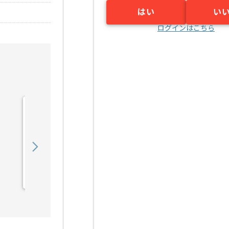
はい
い
ログインはこちら
【専門学校向け】舞台音響
制作講師の求人・案件
600,000
〜
円／月
業務委託
蒲田（東京都）