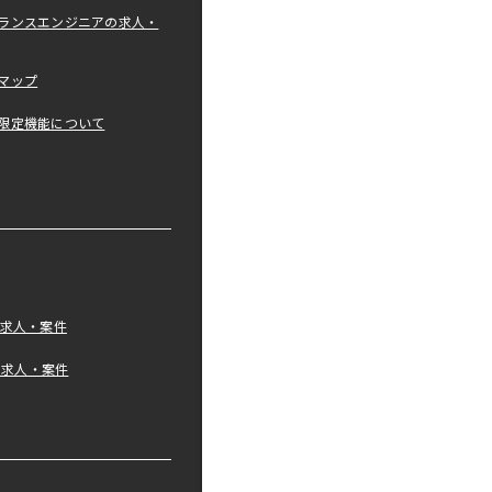
ランスエンジニアの求人・
マップ
限定機能について
の求人・案件
tの求人・案件