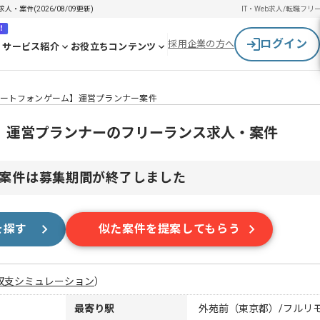
案件(2026/08/09更新)
IT・Web求人/転職
フリ
！
ログイン
採用企業の方へ
サービス紹介
お役立ちコンテンツ
ートフォンゲーム】運営プランナー案件
】運営プランナーのフリーランス求人・案件
案件は募集期間が終了しました
を探す
似た案件を提案してもらう
収支シミュレーション
）
最寄り駅
外苑前（東京都）/フルリ