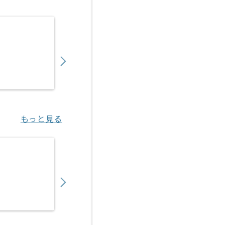
【専門学校向け】舞台音響制作講師の求人・
600,000
〜
円／月
業務委託
蒲田（東京都）
もっと見る
【スマートフォン向けゲーム】スクリプトデ
650,000
〜
円／月
業務委託
渋谷（東京都）