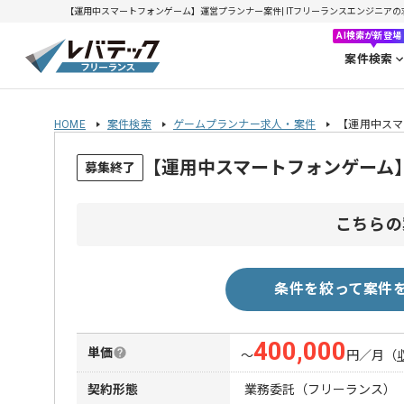
【運用中スマートフォンゲーム】運営プランナー案件| ITフリーランスエンジニアの求人・
AI検索が新登場
案件検索
HOME
案件検索
ゲームプランナー求人・案件
【運用中スマ
【運用中スマートフォンゲーム
募集終了
こちらの
条件を絞って案件
400,000
単価
〜
円／月
（
契約形態
業務委託（フリーランス）