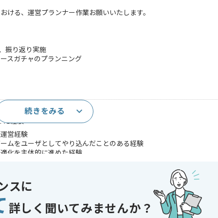
における、運営プランナー作業お願いいたします。
析、振り返り実施
リースガチャのプランニング
続きをみる
プランナー経験(3年以上)
った経験
の運営経験
ゲームをユーザとしてやり込んだことのある経験
最適化を主体的に進めた経験
であれば申し込み可能なケースもございます！まずはお気軽にご相談ください！
ンスに
ルゲーム
て
発
詳しく聞いてみませんか？
 , 30代活躍中 , ゲーム好き歓迎