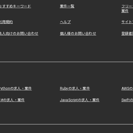
おすすめキーワード
案件一覧
フリー
案件
利用規約
ヘルプ
サイト
法人向けのお問い合わせ
個人様のお問い合わせ
登録者
Pythonの求人・案件
Rubyの求人・案件
AWS
C#の求人・案件
JavaScriptの求人・案件
Swif