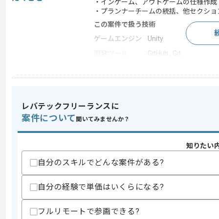
・インゲーム、アウトゲームの仕様作成
・プランナーチームの統括、他セクショ
この案件で扱う技術
ゲームエンジン
Unity
開発ツール
GitHub , Git
この案件のポイント
業界
ソーシャルゲーム
業務内容
新規開発
レバテックフリーランスに
特徴
20代活躍中 , 30代活躍
案件について
聞いてみませんか？
知りたい
求めるスキル
スキル
自分のスキルでどんな案件がある?
・中規模プロジェクト(15人程度)のス
-リードプランナー又はディレクターとし
-インゲームの設計(企画立案～仕様書作
自分の経験で単価はいくらになる?
-アウトゲームの設計(企画立案～仕様書
歓迎スキル
フルリモートで参画できる?