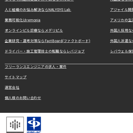
人と組織のお悩み解決ならNALYSYS Lab.
アジャイル開発なら
業務可視化はremopia
アメリカの生活
オンラインピル診療ならメデリピル
外国人採用ならLe
企業研究・選考対策ならFactBoard(ファクトボード)
外国人派遣なら
ドライバー・施工管理技士の転職ならレバジョブ
レバウェル保
フリーランスエンジニアの求人・案件
サイトマップ
運営会社
個人様のお問い合わせ