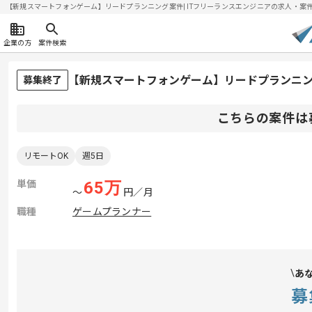
【新規スマートフォンゲーム】リードプランニング案件| ITフリーランスエンジニアの求人・案件(20
企業の方
案件検索
【新規スマートフォンゲーム】リードプランニ
募集終了
こちらの案件は
リモートOK
週5日
単価
65
万
〜
円／月
職種
ゲームプランナー
あ
募