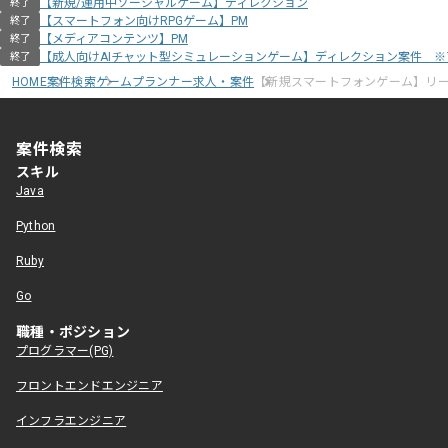
【新規/運用中ソーシャルゲーム】ディレクション
終了
【スマートフォン向けRPGゲーム】PM
終了
【メディアコンテンツ】PM
終了
【成人向けAIチャット型シミュレーションゲーム】ディレクション案件 
終了
HOME
案件検索
ゲームプランナー求人・案件
【新規スマートフォンゲーム】リ
案件検索
スキル
Java
Python
Ruby
Go
職種・ポジション
プログラマー(PG)
フロントエンドエンジニア
インフラエンジニア