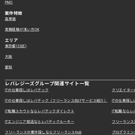
PMO
案件特徴
高単価
実務経験が浅い方OK
エリア
東京都(23区)
大阪
愛知
レバレジーズグループ関連サイト一覧
ITの仕事探しはレバテック
クリエイター
ITの仕事探しはレバテック（フリーランス向けサービス紹介）
ITの仕事探
IT転職スカウトならレバテックダイレクト
IT転職なら
ITエンジニア就活ならレバテックルーキー
フリーランス
フリーランスの案件探しならフリーランスHub
プログラミン