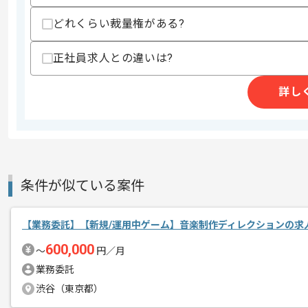
・AIに対しての興味関心と実務経験
・遠隔に開発チームが居る状況下でのリ
どれくらい裁量権がある?
スキルに不安がある方へ
正社員求人との違いは?
上記に似た経験やスキルをお持ちであれば申
詳し
精算条件
有
精算・お支払い
精算基準時間
140時間〜180時間
支払いサイト
15日
条件が似ている案件
商談回数
1回
【業務委託】【新規/運用中ゲーム】音楽制作ディレクションの求
その他募集要項
募集人数
1人
600,000
〜
円／月
作業開始日
2025/10/07
業務委託
渋谷（東京都）