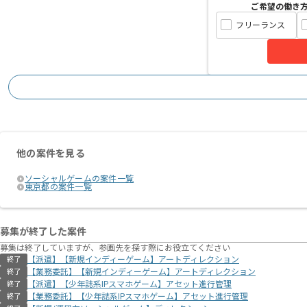
ご希望の働き
フリーランス
他の案件を見る
ソーシャルゲームの案件一覧
東京都の案件一覧
募集が終了した案件
募集は終了していますが、参画先を探す際にお役立てください
【派遣】【新規インディーゲーム】アートディレクション
終了
【業務委託】【新規インディーゲーム】アートディレクション
終了
【派遣】【少年誌系IPスマホゲーム】アセット進行管理
終了
【業務委託】【少年誌系IPスマホゲーム】アセット進行管理
終了