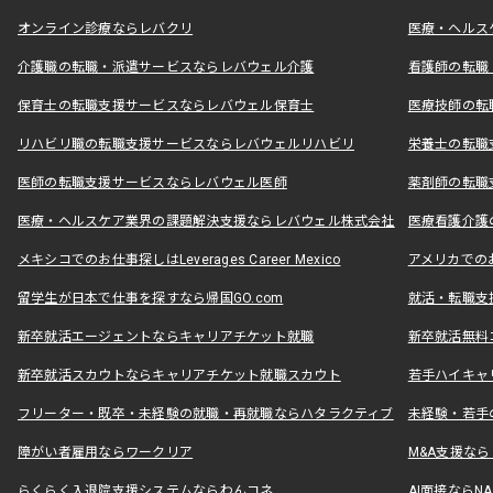
オンライン診療ならレバクリ
医療・ヘルス
介護職の転職・派遣サービスならレバウェル介護
看護師の転職
保育士の転職支援サービスならレバウェル保育士
医療技師の転
リハビリ職の転職支援サービスならレバウェルリハビリ
栄養士の転職
医師の転職支援サービスならレバウェル医師
薬剤師の転職
医療・ヘルスケア業界の課題解決支援ならレバウェル株式会社
医療看護介護の
メキシコでのお仕事探しはLeverages Career Mexico
アメリカでのお仕事
留学生が日本で仕事を探すなら帰国GO.com
就活・転職支
新卒就活エージェントならキャリアチケット就職
新卒就活無料
新卒就活スカウトならキャリアチケット就職スカウト
若手ハイキャ
フリーター・既卒・未経験の就職・再就職ならハタラクティブ
未経験・若手
障がい者雇用ならワークリア
M&A支援な
らくらく入退院支援システムならわんコネ
AI面接ならNAL