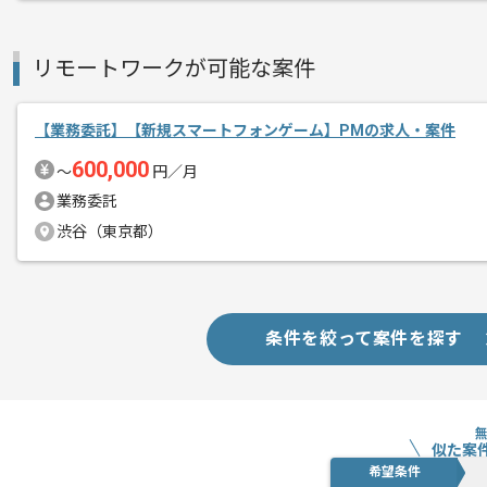
ソーシャルゲーム制作において業界をリ
エージェントからのコ
メント
リモートワークが可能な案件
ゲーム制作に精通している少数精鋭のス
自分たちが心から遊びたいと思えるゲー
【業務委託】【新規スマートフォンゲーム】PMの求人・案件
ソーシャルゲーム業界で経験を積みたい
600,000
〜
円／月
スピード感のある環境なので、主体性が
業務委託
渋谷（東京都）
条件を絞って案件を探す
似た案
希望条件