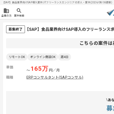
【SAP】食品業界向けSAP導入案件| ITフリーランスエンジニアの求人・案件(2026/08/06更新)
企業の方
案件検索
【SAP】食品業界向けSAP導入のフリーランス
募集終了
こちらの案件は
リモートOK
オンライン商談OK
週4日
単価
165
万
〜
円／月
職種
ERPコンサルタント(SAPコンサル)
あ
募