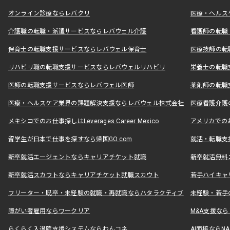
オンライン診療ならレバクリ
医療・ヘルス
介護職の転職・派遣サービスならレバウェル介護
看護師の転職
保育士の転職支援サービスならレバウェル保育士
医療技師の転
リハビリ職の転職支援サービスならレバウェルリハビリ
栄養士の転職
医師の転職支援サービスならレバウェル医師
薬剤師の転職
医療・ヘルスケア業界の課題解決支援ならレバウェル株式会社
医療看護介護の
メキシコでのお仕事探しはLeverages Career Mexico
アメリカでのお仕事
留学生が日本で仕事を探すなら帰国GO.com
就活・転職支
新卒就活エージェントならキャリアチケット就職
新卒就活無料
新卒就活スカウトならキャリアチケット就職スカウト
若手ハイキャ
フリーター・既卒・未経験の就職・再就職ならハタラクティブ
未経験・若手
障がい者雇用ならワークリア
M&A支援な
らくらく入退院支援システムならわんコネ
AI面接ならNAL