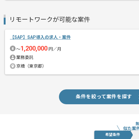
リモートワークが可能な案件
【SAP】SAP導入の求人・案件
1,200,000
〜
円／月
業務委託
京橋（東京都）
条件を絞って案件を探す
似た案
希望条件