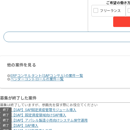
ご希望の働き
フリーランス
他の案件を見る
ERPコンサルタント(SAPコンサル)の案件一覧
ベンダーコントロールの案件一覧
募集が終了した案件
募集は終了していますが、参画先を探す際にお役立てください
【SAP】SAP固定資産管理モジュール導入
終了
【SAP】固定資産領域向けSAP導入
終了
【SAP】アパレル製造小売向けシステム保守運用
終了
【SAP】SAP導入
終了