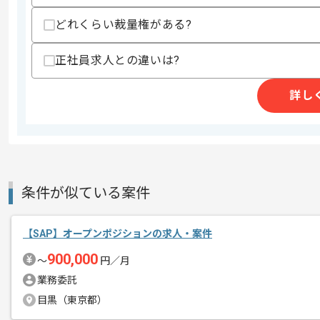
どれくらい裁量権がある?
商談回数
2回
その他募集要項
募集人数
1人
正社員求人との違いは?
作業開始日
2026/01/01
詳し
レバテックでの実績がある企業の案件で
エージェントからのコ
SAPの経験を活かすことができます。
メント
複数案件を保有している企業ですので、
条件が似ている案件
ご経験と実績に応じて別案件のご提案も
新しいアイディアや技術を積極的に導入
経験豊富なメンバーと成長が出来る環境
【SAP】オープンポジションの求人・案件
スキルアップされたい方、長期的に参画
900,000
〜
円／月
基本的には一部リモート作業を見込んで
業務委託
目黒（東京都）