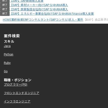
【SAP】SAP新規導入支援
終了
【SAP】素材メーカー向けSAP S/4HANA導入
終了
【SAP】医薬製造会社向けSAP S/4HANA導入
終了
【SAP】エネルギー事業会社向けSAP S/4HANA Finance導入支援
終了
HOME
案件検索
ERPコンサルタント(SAPコンサル)求人・案件
【SAP】食品業界
案件検索
スキル
Java
Python
Ruby
Go
職種・ポジション
プログラマー(PG)
フロントエンドエンジニア
インフラエンジニア