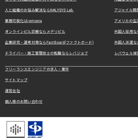
人と組織のお悩み解決ならNALYSYS Lab.
アジャイル開発なら
業務可視化はremopia
アメリカの生活
オンラインピル診療ならメデリピル
外国人採用ならLe
企業研究・選考対策ならFactBoard(ファクトボード)
外国人派遣なら
ドライバー・施工管理技士の転職ならレバジョブ
レバウェル保
フリーランスエンジニアの求人・案件
サイトマップ
運営会社
個人様のお問い合わせ