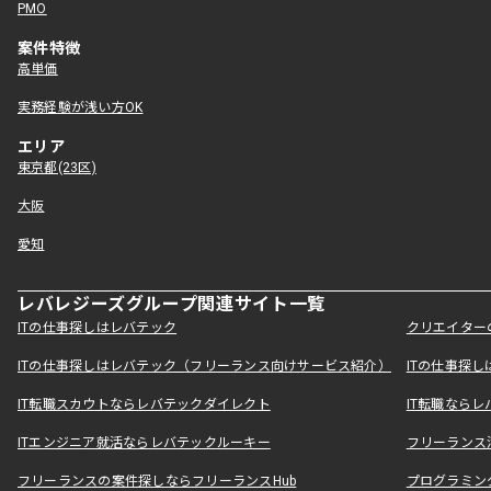
PMO
案件特徴
高単価
実務経験が浅い方OK
エリア
東京都(23区)
大阪
愛知
レバレジーズグループ関連サイト一覧
ITの仕事探しはレバテック
クリエイター
ITの仕事探しはレバテック（フリーランス向けサービス紹介）
ITの仕事探
IT転職スカウトならレバテックダイレクト
IT転職なら
ITエンジニア就活ならレバテックルーキー
フリーランス
フリーランスの案件探しならフリーランスHub
プログラミン