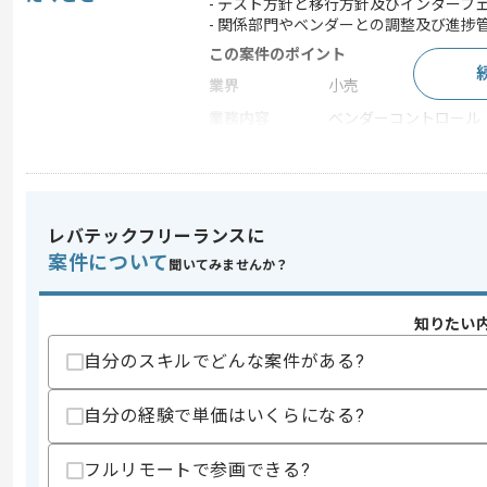
- テスト方針と移行方針及びインターフ
- 関係部門やベンダーとの調整及び進捗
この案件のポイント
業界
小売
業務内容
ベンダーコントロール
特徴
参画実績あり , 20代活躍
レバテックフリーランスに
求めるスキル
スキル
案件について
・SAP販売と物流領域に関する知見
聞いてみませんか？
・テスト方針と移行方針及びインターフ
・コンサルティングファーム案件参画経
知りたい
歓迎スキル
自分のスキルでどんな案件がある?
・食品業界に関する知見
スキルに不安がある方へ
自分の経験で単価はいくらになる?
上記に似た経験やスキルをお持ちであれば申
フルリモートで参画できる?