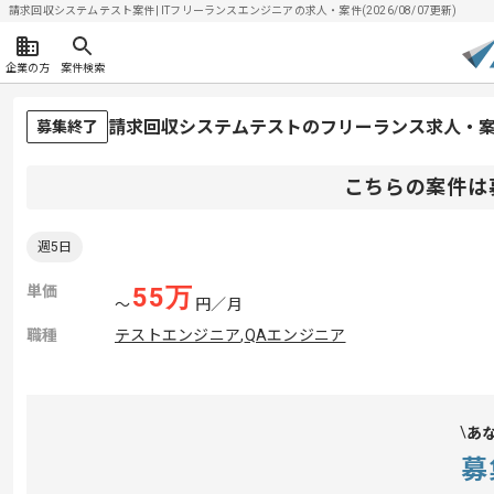
請求回収システムテスト案件| ITフリーランスエンジニアの求人・案件(2026/08/07更新)
企業の方
案件検索
請求回収システムテストのフリーランス求人・
募集終了
こちらの案件は
週5日
単価
55
万
〜
円／月
職種
テストエンジニア
,
QAエンジニア
あ
募