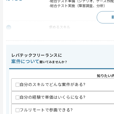
-総合テスト準備（シナリオ、ケース作成
-総合テスト実施（障害調査、分析）
求めるスキル
スキル
・総合テストケース作成経験
・基本設計の経験
・Javaの知見
・SQLの経験
・業界経験4年以上
レバテックフリーランスに
案件について
歓迎スキル
聞いてみませんか？
・Java開発経験
・業務シナリオ・システム仕様を把握で
知りたい
スキルに不安がある方へ
自分のスキルでどんな案件がある?
上記に似た経験やスキルをお持ちであれば申
自分の経験で単価はいくらになる?
フルリモートで参画できる?
精算条件
有