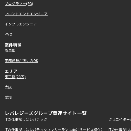
プログラマー(PG)
フロントエンドエンジニア
インフラエンジニア
PMO
案件特徴
高単価
実務経験が浅い方OK
エリア
東京都(23区)
大阪
愛知
レバレジーズグループ関連サイト一覧
ITの仕事探しはレバテック
クリエイター
ITの仕事探しはレバテック（フリーランス向けサービス紹介）
ITの仕事探