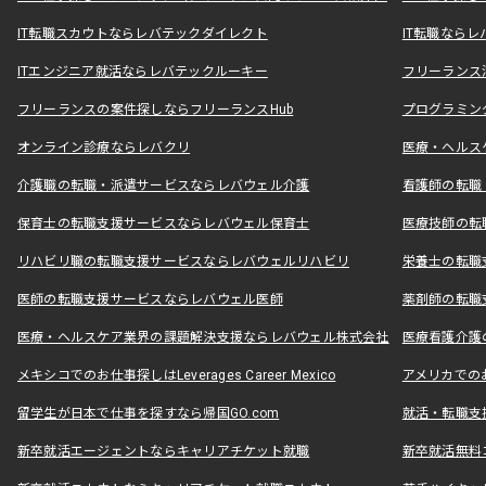
IT転職スカウトならレバテックダイレクト
IT転職なら
ITエンジニア就活ならレバテックルーキー
フリーランス
フリーランスの案件探しならフリーランスHub
プログラミン
オンライン診療ならレバクリ
医療・ヘルス
介護職の転職・派遣サービスならレバウェル介護
看護師の転職
保育士の転職支援サービスならレバウェル保育士
医療技師の転
リハビリ職の転職支援サービスならレバウェルリハビリ
栄養士の転職
医師の転職支援サービスならレバウェル医師
薬剤師の転職
医療・ヘルスケア業界の課題解決支援ならレバウェル株式会社
医療看護介護の
メキシコでのお仕事探しはLeverages Career Mexico
アメリカでのお仕事
留学生が日本で仕事を探すなら帰国GO.com
就活・転職支
新卒就活エージェントならキャリアチケット就職
新卒就活無料