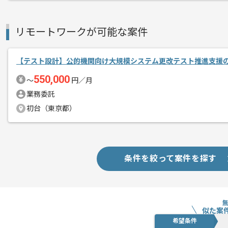
リモートワークが可能な案件
【テスト設計】公的機関向け大規模システム更改テスト推進支援
550,000
〜
円／月
業務委託
初台（東京都）
条件を絞って案件を探す
似た案
希望条件