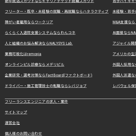
新卒就活スカウトならキャリアチケット就職スカウト
若手ハイキャ
フリーター・既卒・未経験の就職・再就職ならハタラクティブ
未経験・若手
障がい者雇用ならワークリア
M&A支援な
らくらく入退院支援システムならわんコネ
AI面接ならNAL
人と組織のお悩み解決ならNALYSYS Lab.
アジャイル開発なら
業務可視化はremopia
アメリカの生活
オンラインピル診療ならメデリピル
外国人採用ならLe
企業研究・選考対策ならFactBoard(ファクトボード)
外国人派遣なら
ドライバー・施工管理技士の転職ならレバジョブ
レバウェル保
フリーランスエンジニアの求人・案件
サイトマップ
運営会社
個人様のお問い合わせ