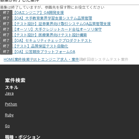
募集が終了した案件
募集は終了していますが、参画先を探す際にお役立てください
【QAエンジニア】QA開発支援
終了
【QA】大手教育業界学習支援システム品質管理
終了
【テスト設計】証券業界向け取引システムQA品質管理支援
終了
【オーソリ】大手クレジットカード会社オーソリ保守
終了
【テスト設計】医療業界向けテスト設計構築
終了
【QA】セキュリティチェックプロダクトテスト
終了
【テスト】品質保証テスト自動化
終了
【QA】公営競技プラットフォームQA
終了
HOME
案件検索
テストエンジニア求人・案件
請求回収システムテスト案件
案件検索
スキル
Java
Python
Ruby
Go
職種・ポジション