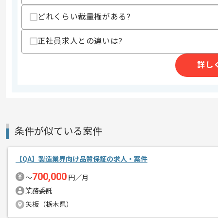
精算・お支払い
精算基準時間
140時間〜195時間
どれくらい裁量権がある?
支払いサイト
15日
正社員求人との違いは?
詳し
商談回数
2回
その他募集要項
募集人数
1人
作業開始日
2019/11/01
条件が似ている案件
レバテック実績有りの企業でございます
エージェントからのコ
メント
【QA】製造業界向け品質保証の求人・案件
テストや外部設計経験がある方にマッチ
700,000
〜
円／月
業務委託
矢板（栃木県）