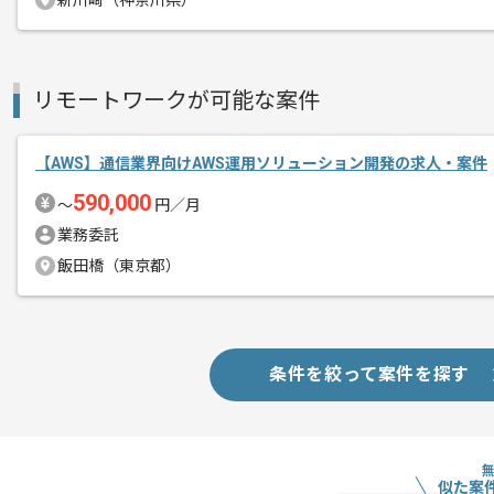
新川崎（神奈川県）
リモートワークが可能な案件
【AWS】通信業界向けAWS運用ソリューション開発の求人・案件
590,000
〜
円／月
業務委託
飯田橋（東京都）
条件を絞って案件を探す
似た案