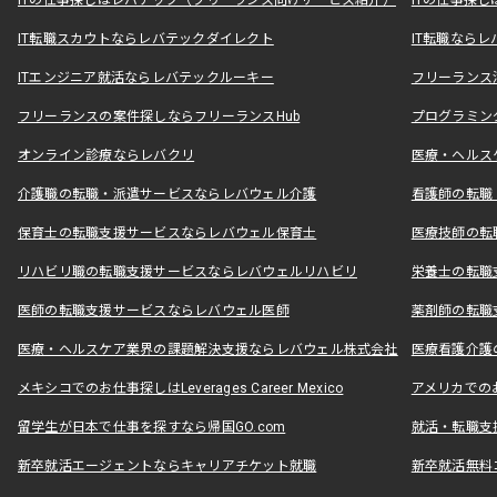
ITの仕事探しはレバテック（フリーランス向けサービス紹介）
ITの仕事探
IT転職スカウトならレバテックダイレクト
IT転職なら
ITエンジニア就活ならレバテックルーキー
フリーランス
フリーランスの案件探しならフリーランスHub
プログラミン
オンライン診療ならレバクリ
医療・ヘルス
介護職の転職・派遣サービスならレバウェル介護
看護師の転職
保育士の転職支援サービスならレバウェル保育士
医療技師の転
リハビリ職の転職支援サービスならレバウェルリハビリ
栄養士の転職
医師の転職支援サービスならレバウェル医師
薬剤師の転職
医療・ヘルスケア業界の課題解決支援ならレバウェル株式会社
医療看護介護の
メキシコでのお仕事探しはLeverages Career Mexico
アメリカでのお仕事
留学生が日本で仕事を探すなら帰国GO.com
就活・転職支
新卒就活エージェントならキャリアチケット就職
新卒就活無料