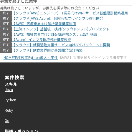
募集が終了した案件
募集は終了していますが、参画先を探す際にお役立てください
【クラウド(AWS)エンジニア】IT業界向けWi-Fiサービス基盤設計構築運用
終了
【クラウド(AWS,Azure)】保険会社向けインフラ移行開発
終了
【AWS】医療業界向け解析基盤構築運用
終了
【上流インフラ】基盤統一検討(クラウドシフト)プロジェクト
終了
【AWS】福祉業界向け介護記録連携システム設計構築
終了
【Azure】インフラ環境設計構築検証
終了
【クラウド】就職活動支援サービス向けSREバックエンド開発
終了
【クラウド】飲食業界向け基盤開発設計構築
終了
HOME
案件検索
Python求人・案件
【AWS】採用支援サイトインフラ構築案件
案件検索
スキル
Java
Python
Ruby
Go
職種・ポジション