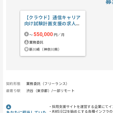
募
【クラウド】通信キャリア
向け試験計画支援の求人・
案件
550,000
〜
円／月
業務委託
新川崎（神奈川県）
契約形態
業務委託（フリーランス）
最寄り駅
渋谷（東京都）/一部リモート
・採用支援サイトを運営する企業にてイ
・AWS EC2を始めとする各種インフラ
あなたに担当していた