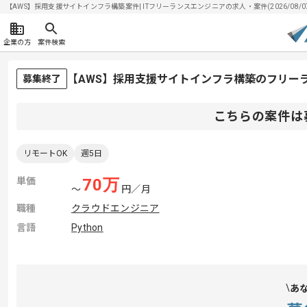
【AWS】採用支援サイトインフラ構築案件| ITフリーランスエンジニアの求人・案件(2026/08/0
企業の方
案件検索
【AWS】採用支援サイトインフラ構築のフリー
募集終了
こちらの案件は
リモートOK
週5日
単価
70
万
〜
円／月
職種
クラウドエンジニア
言語
Python
あ