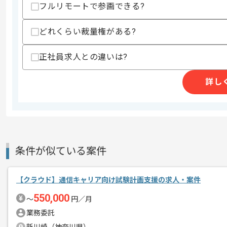
フルリモートで参画できる?
精算条件
有
どれくらい裁量権がある?
精算・お支払い
精算基準時間
140時間〜180時間
正社員求人との違いは?
支払いサイト
15日
詳し
商談回数
1回
その他募集要項
募集人数
1人
作業開始日
2019/01/07
条件が似ている案件
レバテック実績有りの企業です。
【クラウド】通信キャリア向け試験計画支援の求人・案件
エージェントからのコ
メント
550,000
〜
円／月
採用支援サイトを運営する企業にてイン
業務委託
AWSの経験がある方にマッチします。