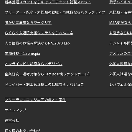
新卒就活スカウトならキャリアチケット就職スカウト
若手ハイキャ
フリーター・既卒・未経験の就職・再就職ならハタラクティブ
未経験・若手
障がい者雇用ならワークリア
M&A支援な
らくらく入退院支援システムならわんコネ
AI面接ならNAL
人と組織のお悩み解決ならNALYSYS Lab.
アジャイル開発なら
業務可視化はremopia
アメリカの生活
オンラインピル診療ならメデリピル
外国人採用ならLe
企業研究・選考対策ならFactBoard(ファクトボード)
外国人派遣なら
ドライバー・施工管理技士の転職ならレバジョブ
レバウェル保
フリーランスエンジニアの求人・案件
サイトマップ
運営会社
個人様のお問い合わせ