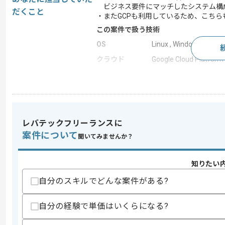
ビジネス要件にマッチしたシステム構
だくこと
・またGCPも利用しているため、こちら
この案件で扱う技術
OS
Linux , Windows
クラウド
Google Cloud Platform
求めるスキル
スキル
・AWSの運用経験
・ ログ管理と監視、パフォーマンスチ
レバテックフリーランスに
・何らかの言語での開発経験
案件について
聞いてみませんか？
歓迎スキル
・GCPの構築と運用経験
知りたい
・toB向けサービスの開発経験
・ 事業会社における内製開発経験
自分のスキルでどんな案件がある?
スキルに不安がある方へ
自分の経験で単価はいくらになる?
上記に似た経験やスキルをお持ちであれば申