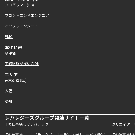
プログラマー(PG)
フロントエンドエンジニア
インフラエンジニア
PMO
案件特徴
高単価
実務経験が浅い方OK
エリア
東京都(23区)
大阪
愛知
レバレジーズグループ関連サイト一覧
ITの仕事探しはレバテック
クリエイター