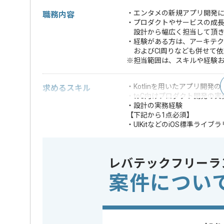
・エンタメの新規アプリ開発に
職務内容
・プロダクトやサービスの成長
設計から幅広く担当して頂き
・経験がある方は、アーキテ
およびCI周りなども併せて依
※担当範囲は、スキルや経験
・Kotlinを用いたアプリ開発
求めるスキル
・toC向けプロダクト開発の実
・設計の実務経験
【下記から1点必須】
・UIKitなどのiOS標準ライ
・Gitを用いたチーム開発の実
・事業立ち上げの実務経験
・モダンなアーキテクチャ設
レバテックフリーラ
・将来を見越したシステムの
・課題解決や業務改善および
案件につい
・継続的なコードベース改善
・サーバサイド開発の実務経
・チューニングの実務経験
・プロダクトファ
・RxKotlin、RxJa