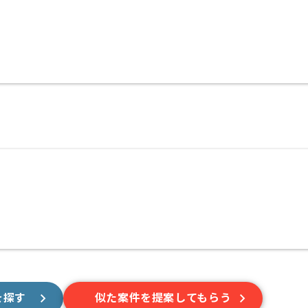
〜180時間
得られる現場です。
おり、
め、
満足いただける現場です。
、
が高い方にオススメです。
を探す
似た案件を提案してもらう