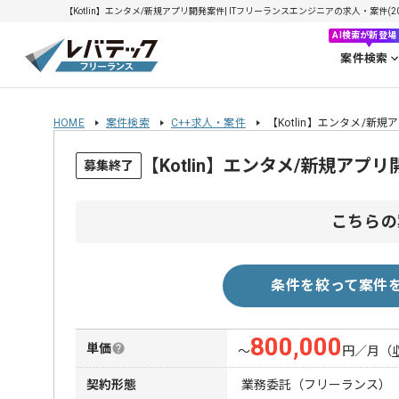
【Kotlin】エンタメ/新規アプリ開発案件| ITフリーランスエンジニアの求人・案件(202
AI検索が新登場
案件検索
HOME
案件検索
C++求人・案件
【Kotlin】エンタメ/新
【Kotlin】エンタメ/新規ア
募集終了
こちらの
条件を絞って案件
800,000
単価
〜
円／月
（
契約形態
業務委託（フリーランス）