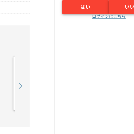
はい
い
ログインはこちら
【Rudy/PHP/React】Web
サービス開発の求人・案件
900,000
〜
円／月
業務委託
六本木（東京都）