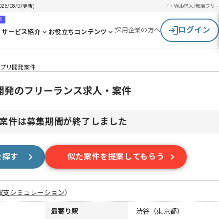
6/08/07更新)
IT・Web求人/転職
フリ
！
ログイン
採用企業の方へ
サービス紹介
お役立ちコンテンツ
規アプリ開発案件
プリ開発のフリーランス求人・案件
案件は募集期間が終了しました
を探す
似た案件を提案してもらう
収支シミュレーション
）
最寄り駅
渋谷（東京都）