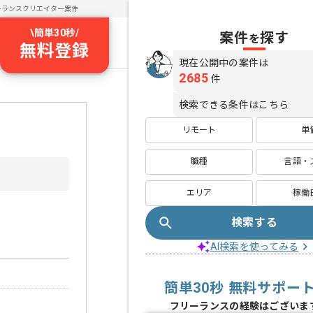
ーランスクリエイター案件
\
簡単30秒
/
案件
探す
を
無料登録
現在公開中の案件は
2685
件
検索できる条件はこちら
リモート
単
職種
言語・
エリア
稼働
検索する
AI検索を使ってみる
簡単30秒 無料サポー
フリーランスの経験はございま