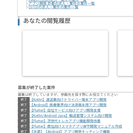
Realm iOSの求人・案件の案件一覧
アプリ開発 京都の求人・案件の案件一覧
CI/CDの求人・案件の案件一覧
あなたの閲覧履歴
募集が終了した案件
募集は終了していますが、参画先を探す際にお役立てください
【Kotlin】運送業向けドライバー端末アプリ開発
終了
【Android】医療業界向け決済端末用アプリ開発
終了
【Flutter】自社サービス向けアプリ開発支援
終了
【Kotlin/Android Java】輸送管理システム向け開発
終了
【Flutter】次世代トレカアプリ機能開発改善
終了
【Flutter】商社向けスマホアプリ保守開発マニュアル作成
終了
【派遣】【Android】アプリ開発キッティング構築
終了