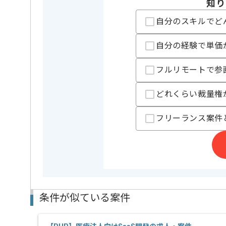
知り
・Glide4、Dagger
・GoogleSpread
自分のスキルでど
・CI/CD環境構築
歓迎スキル
・AWSやFirebas
自分の経験で単価
・レビューの実務
・リーダーやリー
・OSSなどでコン
フルリモートで参
※上記に似た経験やスキルをお持ち
どれくらい裁量権
フレームワーク
Rails
この案件で扱う技術
フリーランス案件
DB
MySQL , R
OS
Android , L
クラウド
AWS
アプリケーション
Unicorn
サーバー
Webサーバー
Nginx
条件が似ている案件
開発ツール
Hadoop , J
精算条件
有
精算・お支払い