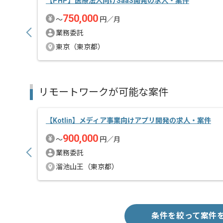
【PHP】医療法人向けSaaS開発の求人・案件
精算基準時間
140時間
750,000
〜
円／月
支払いサイト
15日
業務委託
東京（東京都）
担当者より
リクルーティングサイトやSNSおよびゲームなど、
様々なサービスを展開している企業でございます。
リモートワークが可能な案件
日本有数のソーシャルのプラットフォームでの経験を
【Kotlin】メディア事業向けアプリ開発の求人・案件
フラットな環境でのコミュニケーションを大切にして
皆で面白いものを創り出そうという思いの方が多いた
900,000
〜
円／月
俯瞰的な視点で意見や提案など能動的に行える方にご
業務委託
ノウハウを持った高いスキルのエンジニアが多数おり
溜池山王（東京都）
作業しながらスキルアップが出来ますので、成長意欲
条件を絞って案件