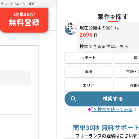
ーランスクリエイター案件
\
簡単30秒
/
案件
探す
を
無料登録
現在公開中の案件は
2696
件
検索できる条件はこちら
リモート
単
職種
言語・
エリア
稼働
検索する
AI検索を使ってみる
簡単30秒 無料サポー
フリーランスの経験はございま