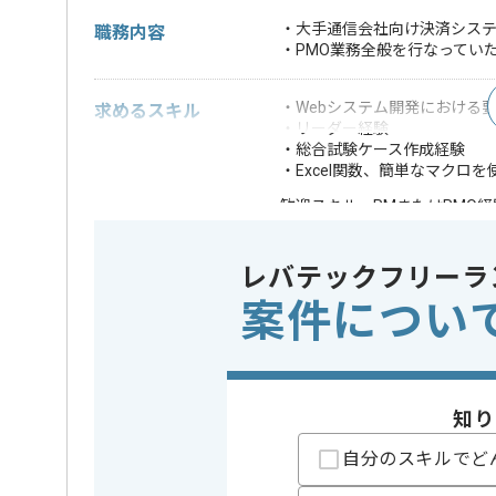
・大手通信会社向け決済システ
職務内容
・PMO業務全般を行なってい
・Webシステム開発における
求めるスキル
・リーダー経験
・総合試験ケース作成経験
・Excel関数、簡単なマクロ
・PMまたはPMO経
歓迎スキル
※上記に似た経験やスキルをお持ち
レバテックフリーラ
業界
通信
この案件のポイント
案件につい
業務内容
ベンダーコ
特徴
長期プロ
精算条件
有
精算・お支払い
知り
精算基準時間
140時間
自分のスキルでど
支払いサイト
15日