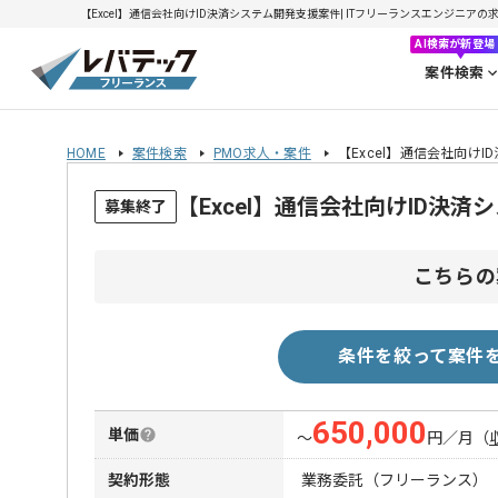
【Excel】通信会社向けID決済システム開発支援案件| ITフリーランスエンジニアの求人・
AI検索が新登場
案件検索
HOME
案件検索
PMO求人・案件
【Excel】通信会社向け
【Excel】通信会社向けID決
募集終了
こちらの
条件を絞って案件
650,000
単価
〜
円／月
（
契約形態
業務委託（フリーランス）