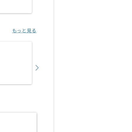
六本木一丁目（東京都）
もっと見る
【上流/PM】物流業界向けAI見積もり支援Sa
1,200,000
〜
円／月
業務委託
虎ノ門（東京都）