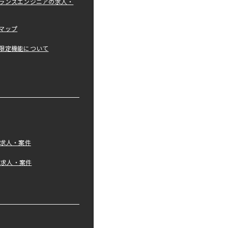
ランスエンジニアの求人・
マップ
限定機能について
の求人・案件
tの求人・案件