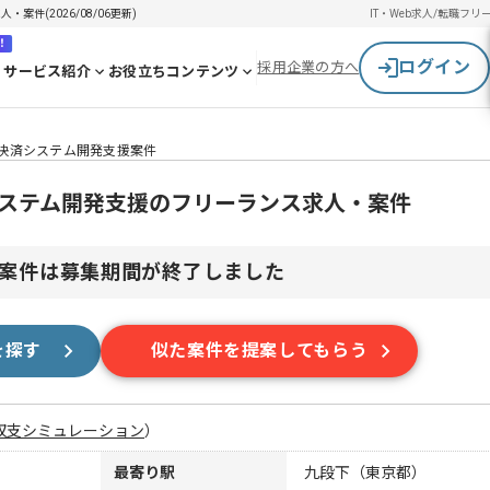
案件(2026/08/06更新)
IT・Web求人/転職
フリ
！
ログイン
採用企業の方へ
サービス紹介
お役立ちコンテンツ
ID決済システム開発支援案件
済システム開発支援のフリーランス求人・案件
案件は募集期間が終了しました
を探す
似た案件を提案してもらう
収支シミュレーション
）
最寄り駅
九段下（東京都）