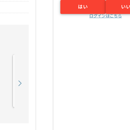
はい
い
ログインはこちら
【上流/コンサル】銀行向
け財務会計システム導入支
援の求人・案件
850,000
〜
円／月
業務委託
六本木一丁目（東京都）