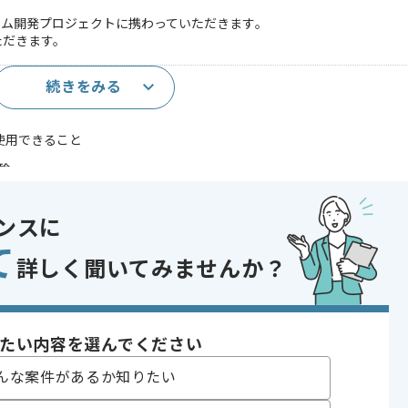
ム開発プロジェクトに携わっていただきます｡
ただきます。
続きをみる
要件定義～リリース経験
を使用できること
験
であれば申し込み可能なケースもございます！まずはお気軽にご相談ください！
ンスに
て
詳しく聞いてみませんか？
ントロール , システム開発
ジェクト
たい内容を選んでください
〜200時間
んな案件があるか知りたい