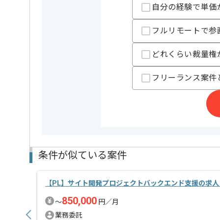
自分の経験で単価
担当者より
フルリモートで参
レバテック実績有りの企業でございます。
どれくらい裁量権
Webシステム開発での要件定義～リリース経験がある
PMO経験のある方にもおすすめです｡
フリーランス案件
条件が似ている案件
【PL】サイト開発プロジェクトバックエンド支援の求人
850,000
〜
円／月
業務委託