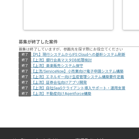
募集が終了した案件
募集は終了していますが、参画先を探す際にお役立てください
【PL】現行システムからIFS Cloudへの基幹システム刷新
終了
【上流】銀行会員マスタDB処理検討
終了
【上流】楽楽販売システム保守
終了
【上流/ServiceNow】小売業向け電子申請システム構築
終了
【上流】エネルギー向け生産管理システム構築要件定義
終了
【上流】証券会社向けアプリ開発
終了
【上流】自社SaaSクライアント導入サポート・運用支援
終了
【上流】不動産向けAgentforce構築
終了