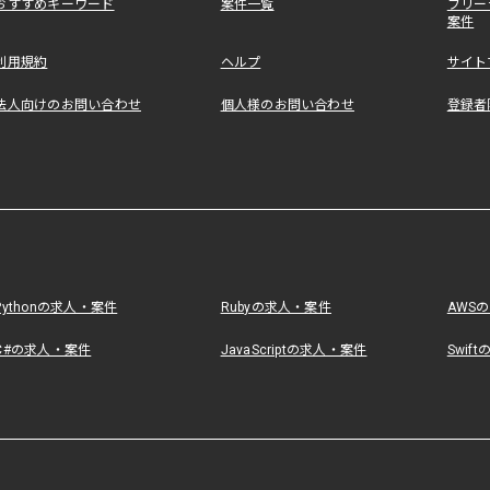
おすすめキーワード
案件一覧
フリー
案件
利用規約
ヘルプ
サイト
法人向けのお問い合わせ
個人様のお問い合わせ
登録者
Pythonの求人・案件
Rubyの求人・案件
AWS
C#の求人・案件
JavaScriptの求人・案件
Swif