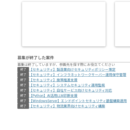
募集が終了した案件
募集は終了していますが、参画先を探す際にお役立てください
【セキュリティ】製造業向けセキュリティポリシー策定
終了
【セキュリティ】インフラネットワークサーバー運用保守管理
終了
【セキュリティ】施策推進支援
終了
【セキュリティ】システムセキュリティ運用監視
終了
【セキュリティ】自社サービス向けセキュリティ対応
終了
【Python】AI活用LLM診断支援
終了
【WindowsServer】エンドポイントセキュリティ基盤構築運用
終了
【セキュリティ】物流業界向けセキュリティ構築
終了