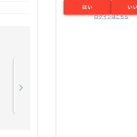
はい
い
ログインはこちら
【セキュリティ】ISMAP
セキュリティマネジメント
の求人・案件
1,550,000
〜
円／月
業務委託
東京（東京都）