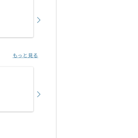
【セキュリティ】ISMAPセキュリティマネジ
1,550,000
〜
円／月
業務委託
東京（東京都）
もっと見る
【セキュリティ】学校法人向けセキュリティ
900,000
〜
円／月
業務委託
京都（京都府）