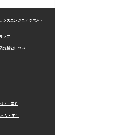
ランスエンジニアの求人・
マップ
限定機能について
の求人・案件
tの求人・案件