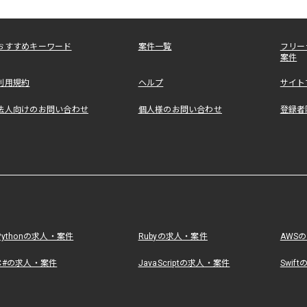
おすすめキーワード
案件一覧
フリー
案件
利用規約
ヘルプ
サイト
法人向けのお問い合わせ
個人様のお問い合わせ
登録者
Pythonの求人・案件
Rubyの求人・案件
AWS
C#の求人・案件
JavaScriptの求人・案件
Swif