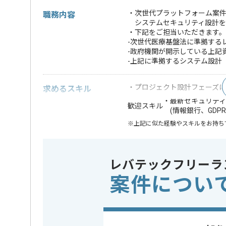
・次世代プラットフォーム案
職務内容
システムセキュリティ設計を
・下記をご担当いただきます。
-次世代医療基盤法に準拠する
-政府機関が開示している上記
-上記に準拠するシステム設計
・プロジェクト設計フェーズに
求めるスキル
・最新セキュリテ
歓迎スキル
(情報銀行、GDPR
※上記に似た経験やスキルをお持ち
担当者より
レバテックフリーラ
案件につい
次世代プラットフォームの構築に携わっていただきま
プロジェクト設計フェーズにて、
セキュリティ設計経験がある方にマッチします。