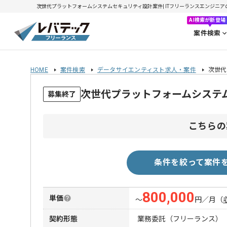
次世代プラットフォームシステムセキュリティ設計案件| ITフリーランスエンジニアの求人
AI検索が新登場
案件検索
HOME
案件検索
データサイエンティスト求人・案件
次世代
次世代プラットフォームシステ
募集終了
こちらの
条件を絞って案件
800,000
単価
〜
円／月
（
契約形態
業務委託（フリーランス）