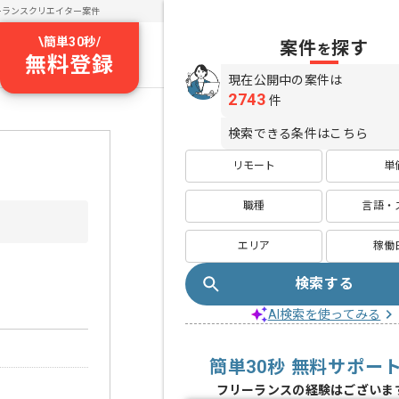
ーランスクリエイター案件
\
簡単30秒
/
案件
探す
を
無料登録
現在公開中の案件は
2743
件
検索できる条件はこちら
リモート
単
職種
言語・
エリア
稼働
検索する
AI検索を使ってみる
簡単30秒 無料サポー
フリーランスの経験はございま