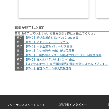
募集が終了した案件
募集は終了していますが、参画先を探す際にお役立てください
【PMO】通信企業向けService Cloud支援
終了
【PMO】アドミニストレーション
終了
【PMO】大手企業SaaSサービス支援
終了
【PMO】生命保険会社向け新商品開発
終了
【PMO】IT業界向けシステム開発プロジェクトPM支援構築
終了
【PMO】法人向けデジタルバンク設立
終了
【コンサル/PMO】大手道路業界企業の会計システムリプレイス
終了
【PMO】会計システム導入支援開発
終了
フリーランススタートガイド
ご利用者インタビュー