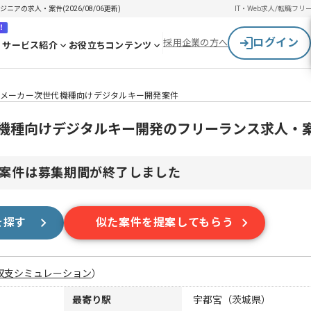
アの求人・案件(2026/08/06更新)
IT・Web求人/転職
フリ
！
ログイン
採用企業の方へ
サービス紹介
お役立ちコンテンツ
車メーカー次世代機種向けデジタルキー開発案件
代機種向けデジタルキー開発のフリーランス求人・
案件は募集期間が終了しました
を探す
似た案件を提案してもらう
収支シミュレーション
）
最寄り駅
宇都宮（茨城県）