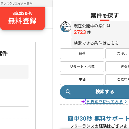
ーランスクリエイター案件
\
簡単30秒
/
案件
探す
を
無料登録
現在公開中の案件は
2723
件
検索できる条件はこちら
案件
職種
スキル
リモート・地域
週稼
単価
こだわ
検索する
AI検索を使ってみる
簡単30秒 無料サポー
フリーランスの経験はございま