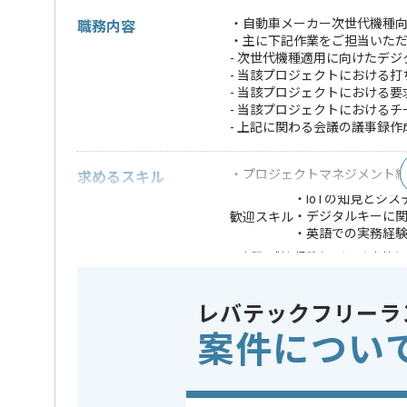
・自動車メーカー次世代機種
職務内容
・主に下記作業をご担当いた
- 次世代機種適用に向けたデ
- 当該プロジェクトにおける
- 当該プロジェクトにおける
- 当該プロジェクトにおける
- 上記に関わる会議の議事録
・プロジェクトマネジメント経
求めるスキル
・IoTの知見とシ
・デジタルキーに
歓迎スキル
・英語での実務経験
※上記に似た経験やスキルをお持ち
業務内容
システム
この案件のポイント
レバテックフリーラ
特徴
参画実績
案件につい
担当者より