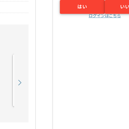
はい
い
ログインはこちら
【PMO】 生命保険会社向
け新商品開発の求人・案件
900,000
〜
円／月
業務委託
東京（東京都）