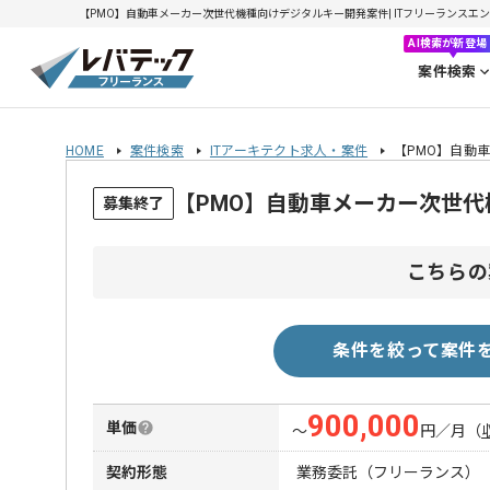
【PMO】自動車メーカー次世代機種向けデジタルキー開発案件| ITフリーランスエンジニ
AI検索が新登場
案件検索
HOME
案件検索
ITアーキテクト求人・案件
【PMO】自動
【PMO】自動車メーカー次世
募集終了
こちらの
条件を絞って案件
900,000
単価
〜
円／月
（
契約形態
業務委託（フリーランス）