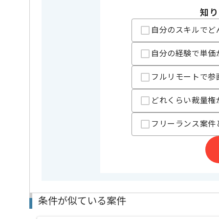
知り
レバテックでの実績がある企業の案件でございます。
自分のスキルでど
PMOの経験を活かすことができます。
複数案件を保有している企業ですので、
ご経験と実績に応じてスライド案件のご提案も差し上
自分の経験で単価
新しいアイディアや技術を積極的に導入し、
経験豊富なエンジニアと成長が出来る環境でございま
フルリモートで参
スキルアップされたい方、長期的に参画されたい方に
どれくらい裁量権
フリーランス案件
条件が似ている案件