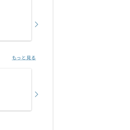
【PMO】 生命保険会社向け新商品開発の求人
900,000
〜
円／月
業務委託
東京（東京都）
もっと見る
【PMO】SIer向けシステム運用設計支援の求
1,050,000
〜
円／月
業務委託
三鷹（東京都）