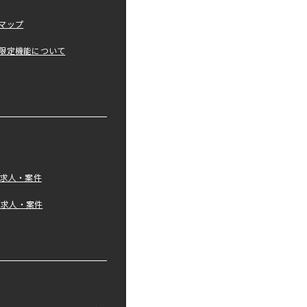
マップ
限定機能について
の求人・案件
tの求人・案件