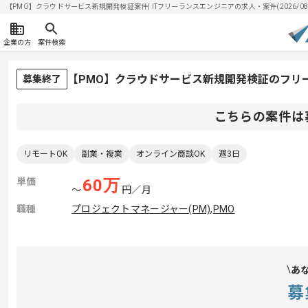
【PMO】クラウドサービス新規開発検証案件| ITフリーランスエンジニアの求人・案件(2026/08/
企業の方
案件検索
【PMO】クラウドサービス新規開発検証のフリ
募集終了
こちらの案件は
リモートOK
副業・複業
オンライン商談OK
週3日
単価
60
万
〜
円／月
職種
プロジェクトマネージャー(PM)
,
PMO
あ
募