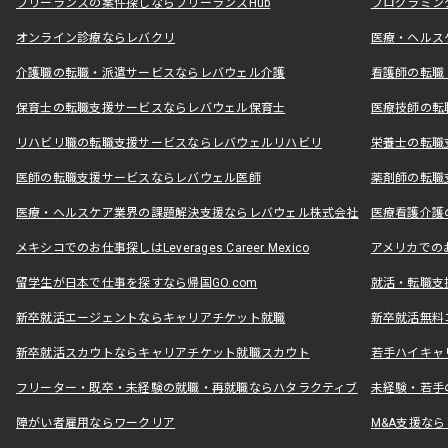
フリーランスの案件探しならフリーランスHub
プログラミン
オンライン診療ならレバクリ
医療・ヘルス
介護職の転職・派遣サービスならレバウェル介護
看護師の転職
保育士の転職支援サービスならレバウェル保育士
医療技師の転
リハビリ職の転職支援サービスならレバウェルリハビリ
栄養士の転職
医師の転職支援サービスならレバウェル医師
薬剤師の転職
医療・ヘルスケア業界の課題解決支援ならレバウェル株式会社
医療看護介護の
メキシコでのお仕事探しはLeverages Career Mexico
アメリカでのお仕事
留学生が日本で仕事を探すなら帰国GO.com
就活・転職支
新卒就活エージェントならキャリアチケット就職
新卒就活無料
新卒就活スカウトならキャリアチケット就職スカウト
若手ハイキャ
フリーター・既卒・未経験の就職・再就職ならハタラクティブ
未経験・若手
障がい者雇用ならワークリア
M&A支援な