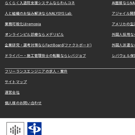
らくらく入退院支援システムならわんコネ
AI面接ならNAL
人と組織のお悩み解決ならNALYSYS Lab.
アジャイル開発なら
業務可視化はremopia
アメリカの生活
オンラインピル診療ならメデリピル
外国人採用ならLe
企業研究・選考対策ならFactBoard(ファクトボード)
外国人派遣なら
ドライバー・施工管理技士の転職ならレバジョブ
レバウェル保
フリーランスエンジニアの求人・案件
サイトマップ
運営会社
個人様のお問い合わせ