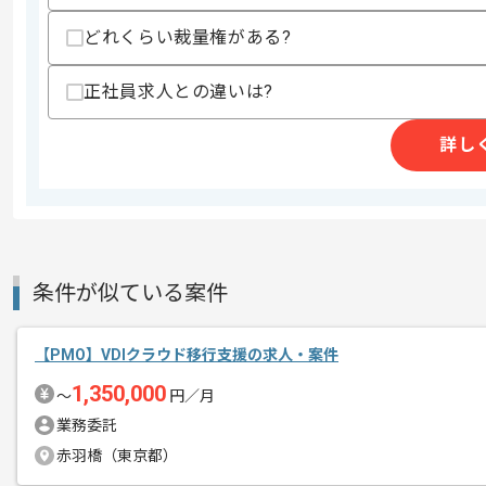
精算条件
有
どれくらい裁量権がある?
精算・お支払い
精算基準時間
140時間〜180時間
支払いサイト
15日
正社員求人との違いは?
詳し
商談回数
2回
その他募集要項
募集人数
3人
作業開始日
2025/07/02
条件が似ている案件
レバテックでの実績がある企業の案件で
エージェントからのコ
【PMO】VDIクラウド移行支援の求人・案件
PMOの経験を活かすことができます。
メント
1,350,000
複数案件を保有している企業ですので、
〜
円／月
ご経験と実績に応じてスライド案件のご
業務委託
新しいアイディアや技術を積極的に導入
赤羽橋（東京都）
経験豊富なエンジニアと成長が出来る環