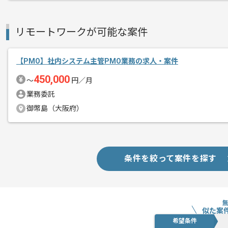
スキルアップされたい方、長期的に参画
リモートワークが可能な案件
基本的には一部リモート作業を見込んで
【PMO】社内システム主管PMO業務の求人・案件
450,000
〜
円／月
業務委託
御幣島（大阪府）
条件を絞って案件を探す
似た案
希望条件