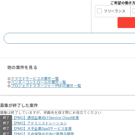
ご希望の働き
フリーランス
他の案件を見る
クラウドサービスの案件一覧
ベンダーコントロールの案件一覧
プロジェクトマネージャー(PM)の案件一覧
募集が終了した案件
募集は終了していますが、参画先を探す際にお役立てください
【PMO】通信企業向けService Cloud支援
終了
【PMO】アドミニストレーション
終了
【PMO】大手企業SaaSサービス支援
終了
【PMO】生命保険会社向け新商品開発
終了