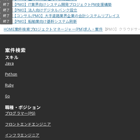
【PMO】IT業界向けシステム開発プロジェクトPM支援構築
終了
【PMO】法人向けデジタルバンク設立
終了
【コンサル/PMO】大手道路業界企業の会計システムリプレイス
終了
【PMO】船舶業向け基幹システム刷新
終了
HOME
案件検索
プロジェクトマネージャー(PM)求人・案件
【PMO】クラウドサ
案件検索
スキル
Java
Python
Ruby
Go
職種・ポジション
プログラマー(PG)
フロントエンドエンジニア
インフラエンジニア