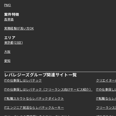
PMO
案件特徴
高単価
実務経験が浅い方OK
エリア
東京都(23区)
大阪
愛知
レバレジーズグループ関連サイト一覧
ITの仕事探しはレバテック
クリエイター
ITの仕事探しはレバテック（フリーランス向けサービス紹介）
ITの仕事探
IT転職スカウトならレバテックダイレクト
IT転職なら
ITエンジニア就活ならレバテックルーキー
フリーランス