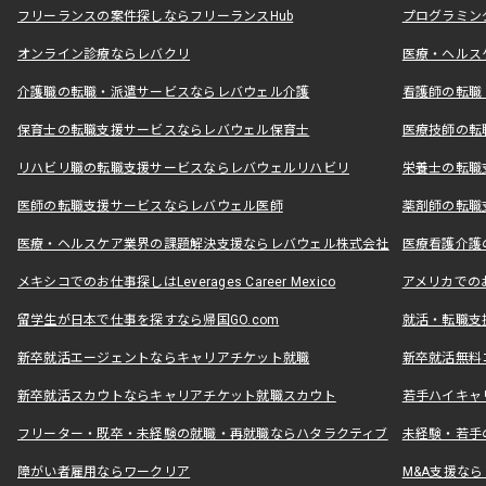
フリーランスの案件探しならフリーランスHub
プログラミン
オンライン診療ならレバクリ
医療・ヘルス
介護職の転職・派遣サービスならレバウェル介護
看護師の転職
保育士の転職支援サービスならレバウェル保育士
医療技師の転
リハビリ職の転職支援サービスならレバウェルリハビリ
栄養士の転職
医師の転職支援サービスならレバウェル医師
薬剤師の転職
医療・ヘルスケア業界の課題解決支援ならレバウェル株式会社
医療看護介護の
メキシコでのお仕事探しはLeverages Career Mexico
アメリカでのお仕事
留学生が日本で仕事を探すなら帰国GO.com
就活・転職支
新卒就活エージェントならキャリアチケット就職
新卒就活無料
新卒就活スカウトならキャリアチケット就職スカウト
若手ハイキャ
フリーター・既卒・未経験の就職・再就職ならハタラクティブ
未経験・若手
障がい者雇用ならワークリア
M&A支援な