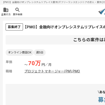
【PMO】金融向けオンプレシステムリプレイス案件| ITフリーランスエンジニアの求人・案件(2026
企業の方
案件検索
【PMO】金融向けオンプレシステムリプレイス
募集終了
こちらの案件は
オンライン商談OK
週5日
単価
70
万
〜
円／月
職種
プロジェクトマネージャー(PM)
,
PMO
あ
募