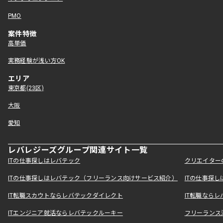
PMO
案件特徴
高単価
実務経験が浅い方OK
エリア
東京都(23区)
大阪
愛知
レバレジーズグループ関連サイト一覧
ITの仕事探しはレバテック
クリエイター
ITの仕事探しはレバテック（フリーランス向けサービス紹介）
ITの仕事探
IT転職スカウトならレバテックダイレクト
IT転職なら
ITエンジニア就活ならレバテックルーキー
フリーランス