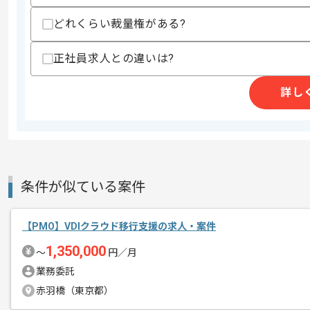
商談回数
2回
その他募集要項
募集人数
1人
どれくらい裁量権がある?
作業開始日
2025/08/01
正社員求人との違いは?
詳し
レバテックでの実績がある企業の案件で
エージェントからのコ
メント
PMOの経験を活かすことができます。
複数案件を保有している企業ですので、
ご経験と実績に応じて別案件のご提案も
条件が似ている案件
新しいアイディアや技術を積極的に導入
経験豊富なメンバーと成長が出来る環境
【PMO】VDIクラウド移行支援の求人・案件
スキルアップされたい方、長期的に参画
1,350,000
〜
円／月
業務委託
赤羽橋（東京都）