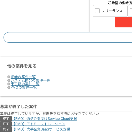
ご希望の働き
フリーランス
他の案件を見る
証券の案件一覧
システム開発の案件一覧
東京都の案件一覧
PMOの案件一覧
募集が終了した案件
募集は終了していますが、参画先を探す際にお役立てください
【PMO】通信企業向けService Cloud支援
終了
【PMO】アドミニストレーション
終了
【PMO】大手企業SaaSサービス支援
終了