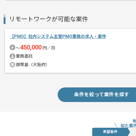
リモートワークが可能な案件
【PMO】社内システム主管PMO業務の求人・案件
450,000
〜
円／月
業務委託
御幣島（大阪府）
条件を絞って案件を探す
似た案
希望条件