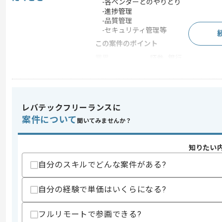
-各ベンダーとのやりとり
-進捗管理
-品質管理
-セキュリティ管理等
この案件のポイント
業界
証券 , 銀行
業務内容
リプレイス , システム
特徴
20代活躍中 , 30代活躍
レバテックフリーランスに
案件について
聞いてみませんか？
求めるスキル
スキル
・PMOの経験
知りたい
・金融や証券での経験
自分のスキルでどんな案件がある?
スキルに不安がある方へ
上記に似た経験やスキルをお持ちであれば申
自分の経験で単価はいくらになる?
フルリモートで参画できる?