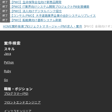
【PMO】生命保険会社向け新商品開発
終了
【PMO】IT業界向けシステム開発プロジェクトPM支援構築
終了
【PMO】法人向けデジタルバンク設立
終了
【コンサル/PMO】大手道路業界企業の会計システムリプレイス
終了
【PMO】船舶業向け基幹システム刷新
終了
HOME
案件検索
プロジェクトマネージャー(PM)求人・案件
【PMO】金融向けオ
案件検索
スキル
Java
Python
Ruby
Go
職種・ポジション
プログラマー(PG)
フロントエンドエンジニア
インフラエンジニア