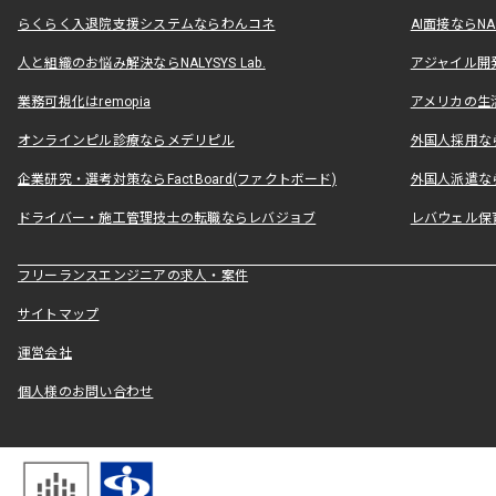
らくらく入退院支援システムならわんコネ
AI面接ならNAL
人と組織のお悩み解決ならNALYSYS Lab.
アジャイル開発なら
業務可視化はremopia
アメリカの生活
オンラインピル診療ならメデリピル
外国人採用ならLe
企業研究・選考対策ならFactBoard(ファクトボード)
外国人派遣なら
ドライバー・施工管理技士の転職ならレバジョブ
レバウェル保
フリーランスエンジニアの求人・案件
サイトマップ
運営会社
個人様のお問い合わせ