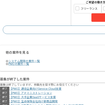
ご希望の働き
フリーランス
他の案件を見る
システム開発の案件一覧
PMOの案件一覧
募集が終了した案件
募集は終了していますが、参画先を探す際にお役立てください
【PMO】通信企業向けService Cloud支援
終了
【PMO】アドミニストレーション
終了
【PMO】大手企業SaaSサービス支援
終了
【PMO】生命保険会社向け新商品開発
終了