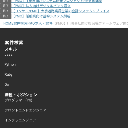
【PMO】IT業界向けシステム開発プロジェクトPM支援構築
終了
【PMO】法人向けデジタルバンク設立
終了
【コンサル/PMO】大手道路業界企業の会計システムリプレイス
終了
【PMO】船舶業向け基幹システム刷新
終了
HOME
案件検索
PMO求人・案件
【PMO】印刷会社向け複合機ファームウェア開
案件検索
スキル
Java
Python
Ruby
Go
職種・ポジション
プログラマー(PG)
フロントエンドエンジニア
インフラエンジニア