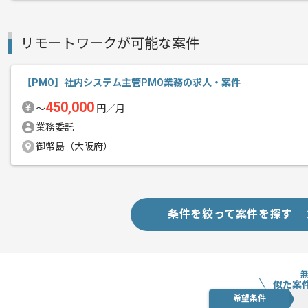
リモートワークが可能な案件
【PMO】社内システム主管PMO業務の求人・案件
450,000
〜
円／月
業務委託
御幣島（大阪府）
条件を絞って案件を探す
似た案
希望条件