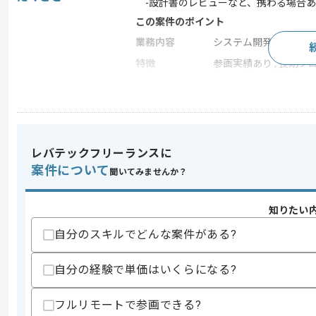
-設計書のレビューなど、携わる場合あ
この案件のポイント
業務内容
システム開発
特徴
参画実績あり , 長期プロ
求めるスキル
スキル
・プロジェクトマネジメント経験
・問い合わせ対応経験
レバテックフリーランスに
・Microsoft Officeドキュメント作成経験
案件について
聞いてみませんか？
・ C++の開発経験
スキルに不安がある方へ
知りたい
上記に似た経験やスキルをお持ちであれば申
自分のスキルでどんな案件がある?
自分の経験で単価はいくらになる?
商談回数
2回
その他募集要項
募集人数
1人
フルリモートで参画できる?