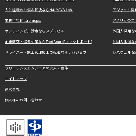
人と組織のお悩み解決ならNALYSYS Lab.
アジャイル開発なら
業務可視化はremopia
アメリカの生活
オンラインピル診療ならメデリピル
外国人採用ならLe
企業研究・選考対策ならFactBoard(ファクトボード)
外国人派遣なら
ドライバー・施工管理技士の転職ならレバジョブ
レバウェル保
フリーランスエンジニアの求人・案件
サイトマップ
運営会社
個人様のお問い合わせ