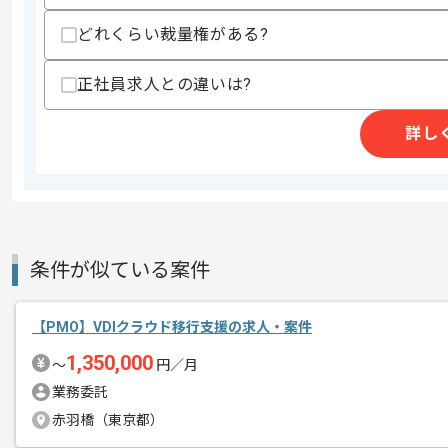
作業開始日
2025/10/01
どれくらい裁量権がある?
正社員求人との違いは?
レバテックでの実績がある企業の案件で
エージェントからのコ
詳し
メント
PMOの経験を活かすことができます。
複数案件を保有している企業ですので、
ご経験と実績に応じて別案件のご提案も
新しいアイディアや技術を積極的に導入
経験豊富なメンバーと成長が出来る環境
条件が似ている案件
スキルアップされたい方、長期的に参画
【PMO】VDIクラウド移行支援の求人・案件
基本的には一部リモート作業を見込んで
1,350,000
〜
円／月
業務委託
赤羽橋（東京都）