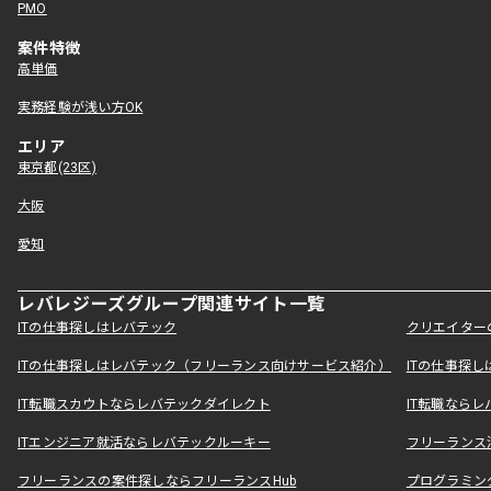
PMO
案件特徴
高単価
実務経験が浅い方OK
エリア
東京都(23区)
大阪
愛知
レバレジーズグループ関連サイト一覧
ITの仕事探しはレバテック
クリエイター
ITの仕事探しはレバテック（フリーランス向けサービス紹介）
ITの仕事探
IT転職スカウトならレバテックダイレクト
IT転職なら
ITエンジニア就活ならレバテックルーキー
フリーランス
フリーランスの案件探しならフリーランスHub
プログラミン