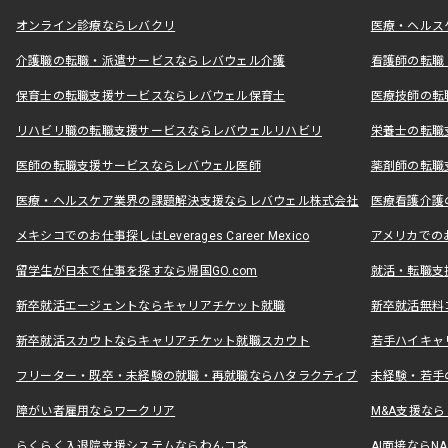
オンライン診療ならレバクリ
医療・ヘルス
介護職の転職・派遣サービスならレバウェル介護
看護師の転職
保育士の転職支援サービスならレバウェル保育士
医療技師の転
リハビリ職の転職支援サービスならレバウェルリハビリ
栄養士の転職
医師の転職支援サービスならレバウェル医師
薬剤師の転職
医療・ヘルスケア業界の課題解決支援ならレバウェル株式会社
医療看護介護の
メキシコでのお仕事探しはLeverages Career Mexico
アメリカでのお仕事
留学生が日本で仕事を探すなら帰国GO.com
就活・転職支
新卒就活エージェントならキャリアチケット就職
新卒就活無料
新卒就活スカウトならキャリアチケット就職スカウト
若手ハイキャ
フリーター・既卒・未経験の就職・再就職ならハタラクティブ
未経験・若手
障がい者雇用ならワークリア
M&A支援な
らくらく入退院支援システムならわんコネ
AI面接ならNAL