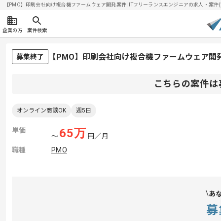
【PMO】印刷会社向け複合機ファームウェア開発案件| ITフリーランスエンジニアの求人・案件(202
企業の方
案件検索
【PMO】印刷会社向け複合機ファームウェア開
募集終了
こちらの案件は
オンライン商談OK
週5日
単価
65
万
〜
円／月
職種
PMO
あ
募