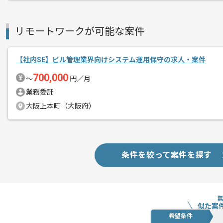
リモートワークが可能な案件
【社内SE】ビル管理業界向けシステム運用保守の求人・案件
700,000
〜
円／月
業務委託
大阪上本町（大阪府）
条件を絞って案件を探す
似た案
希望条件