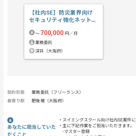
【社内SE】防災業界向け
セキュリティ強化ネットワ
ーク構築の求人・案件
700,000
〜
円／月
業務委託
深井（大阪府）
契約形態
業務委託（フリーランス）
最寄り駅
肥後橋（大阪府）
・スイミングスクール向け社内SE案件
・主に下記作業をご担当いただきます。
あなたに担当していた
-マスター登録
だくこと