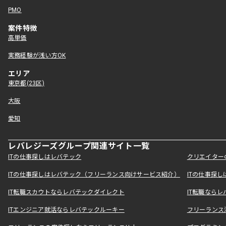
PMO
案件特徴
高単価
実務経験が浅い方OK
エリア
東京都(23区)
大阪
愛知
レバレジーズグループ関連サイト一覧
ITの仕事探しはレバテック
クリエイター
ITの仕事探しはレバテック（フリーランス向けサービス紹介）
ITの仕事探
IT転職スカウトならレバテックダイレクト
IT転職なら
ITエンジニア就活ならレバテックルーキー
フリーランス