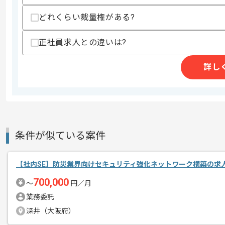
どれくらい裁量権がある?
商談回数
1回
その他募集要項
募集人数
1人
正社員求人との違いは?
作業開始日
2025/08/19
詳し
スポーツクラブの企画、運営事業等を展
エージェントからのコ
今回はスイミングスクール向け社内SE
メント
条件が似ている案件
社内SEとしての実務経験を活かしたい
基本的には常駐での作業を見込んでおり
【社内SE】防災業界向けセキュリティ強化ネットワーク構築の求
700,000
〜
円／月
業務委託
深井（大阪府）