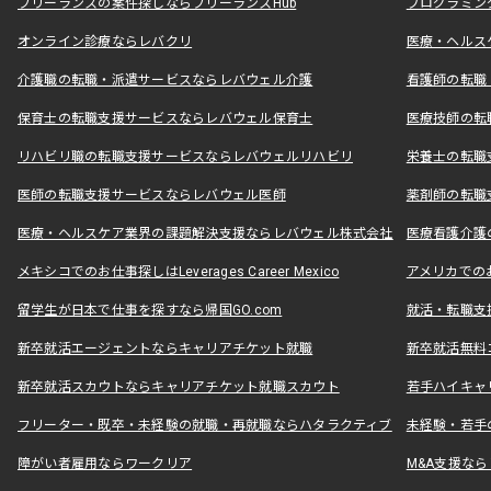
フリーランスの案件探しならフリーランスHub
プログラミン
オンライン診療ならレバクリ
医療・ヘルス
介護職の転職・派遣サービスならレバウェル介護
看護師の転職
保育士の転職支援サービスならレバウェル保育士
医療技師の転
リハビリ職の転職支援サービスならレバウェルリハビリ
栄養士の転職
医師の転職支援サービスならレバウェル医師
薬剤師の転職
医療・ヘルスケア業界の課題解決支援ならレバウェル株式会社
医療看護介護の
メキシコでのお仕事探しはLeverages Career Mexico
アメリカでのお仕事
留学生が日本で仕事を探すなら帰国GO.com
就活・転職支
新卒就活エージェントならキャリアチケット就職
新卒就活無料
新卒就活スカウトならキャリアチケット就職スカウト
若手ハイキャ
フリーター・既卒・未経験の就職・再就職ならハタラクティブ
未経験・若手
障がい者雇用ならワークリア
M&A支援な