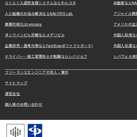
らくらく入退院支援システムならわんコネ
AI面接ならNAL
人と組織のお悩み解決ならNALYSYS Lab.
アジャイル開発なら
業務可視化はremopia
アメリカの生活
オンラインピル診療ならメデリピル
外国人採用ならLe
企業研究・選考対策ならFactBoard(ファクトボード)
外国人派遣なら
ドライバー・施工管理技士の転職ならレバジョブ
レバウェル保
フリーランスエンジニアの求人・案件
サイトマップ
運営会社
個人様のお問い合わせ