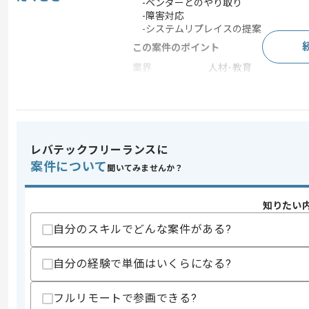
-ベンダーとのやり取り
-障害対応
-システムリプレイスの提案
この案件のポイント
業界
人材･教育
業務内容
ベンダーコントロール
特徴
20代活躍中 , 30代活躍
レバテックフリーランスに
求めるスキル
案件について
聞いてみませんか？
スキル
・社内SEとしての実務経験
歓迎スキル
知りたい
・ネットワークに関する知見
自分のスキルでどんな案件がある?
・データベースに関する知見
スキルに不安がある方へ
自分の経験で単価はいくらになる?
上記に似た経験やスキルをお持ちであれば申
フルリモートで参画できる?