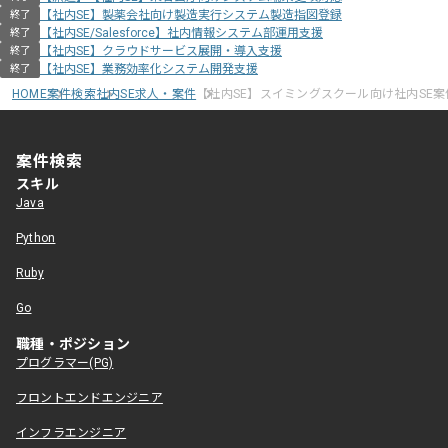
【社内SE】製薬会社向け製造実行システム製造指図登録
終了
【社内SE/Salesforce】社内情報システム部運用支援
終了
【社内SE】クラウドサービス展開・導入支援
終了
【社内SE】業務効率化システム開発支援
終了
HOME
案件検索
社内SE求人・案件
【社内SE】スイミングスクール向け社内SE案
案件検索
スキル
Java
Python
Ruby
Go
職種・ポジション
プログラマー(PG)
フロントエンドエンジニア
インフラエンジニア