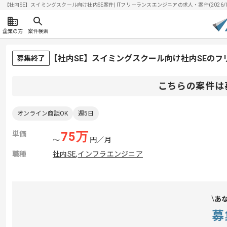
【社内SE】スイミングスクール向け社内SE案件| ITフリーランスエンジニアの求人・案件(2026/08
企業の方
案件検索
【社内SE】スイミングスクール向け社内SEのフ
募集終了
こちらの案件は
オンライン商談OK
週5日
単価
75
万
〜
円／月
職種
社内SE
,
インフラエンジニア
あ
募