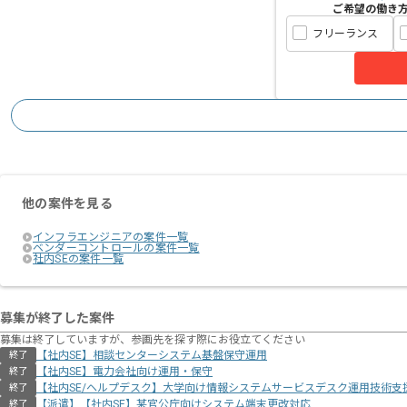
ご希望の働き
フリーランス
他の案件を見る
インフラエンジニアの案件一覧
ベンダーコントロールの案件一覧
社内SEの案件一覧
募集が終了した案件
募集は終了していますが、参画先を探す際にお役立てください
【社内SE】相談センターシステム基盤保守運用
終了
【社内SE】電力会社向け運用・保守
終了
【社内SE/ヘルプデスク】大学向け情報システムサービスデスク運用技術支
終了
【派遣】【社内SE】某官公庁向けシステム端末更改対応
終了