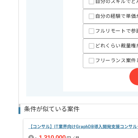
精算条件
有
自分のスキルでど
精算・お支払い
精算基準時間
140時間
自分の経験で単価
支払いサイト
15日
フルリモートで参
担当者より
どれくらい裁量権
企業の安定性と成長性を担保する独自の経営戦略のもと、
遂げたメガベンチャーです。
フリーランス案件
・SOC対策組織の立ち上げに携われる。
・幅広い業界や事業に対してのセキュリティ経験を積
・国内だけでなくグローバルにセキュリティ担当とし
・経営陣との距離感も近く、スピード感を持って提案
システム本部に所属する部署のため、開発エンジニア
レバレジーズグループ全体のセキュリティの底上げを
条件が似ている案件
【コンサル】IT業界向けGraphDB導入開発支援コンサ
1,310,000