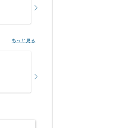
〜
円／月
業務委託
東京（東京都）
もっと見る
【コンサル】Microsoft 365導入の求人・案件
530,000
〜
円／月
業務委託
大崎（東京都）