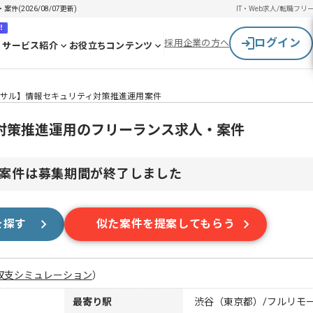
2026/08/07更新)
IT・Web求人/転職
フリ
！
ログイン
採用企業の方へ
サービス紹介
お役立ちコンテンツ
サル】情報セキュリティ対策推進運用案件
対策推進運用のフリーランス求人・案件
案件は募集期間が終了しました
を探す
似た案件を提案してもらう
収支シミュレーション
）
最寄り駅
渋谷（東京都）/フルリモ