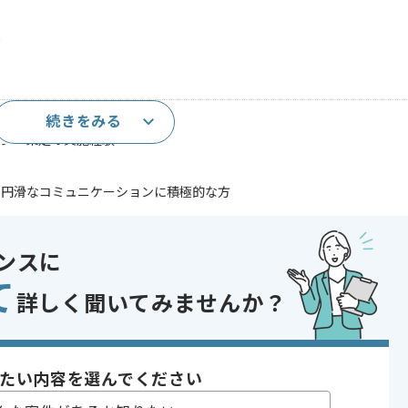
析
続きをみる
する知見
リシー策定の実施経験
の円滑なコミュニケーションに積極的な方
ご協力いただける方
業に関するセキュリティ経験
応の経験
ンスに
当として、海外拠点や企業統合の対応経験
て
であれば申し込み可能なケースもございます！まずはお気軽にご相談ください！
詳しく聞いてみませんか？
ュリティ
 , 30代活躍中
たい内容を選んでください