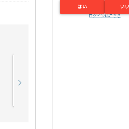
はい
い
ログインはこちら
【コンサル】通信会社向け
教育関連運営支援の求人・
案件
1,250,000
〜
円／月
業務委託
東京（東京都）