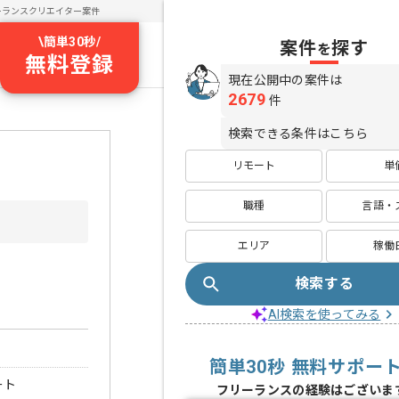
ーランスクリエイター案件
\
簡単30秒
/
案件
探す
を
無料登録
現在公開中の案件は
2679
件
検索できる条件はこちら
リモート
単
職種
言語・
エリア
稼働
検索する
AI検索を使ってみる
簡単30秒 無料サポー
ート
フリーランスの経験はございま