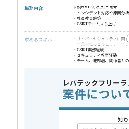
下記を担当いただきます。
職務内容
・インシデント対応や原因分
・社員教育施策
・CSIRTチーム立ち上げ
・サイバーセキュリティに関
求めるスキル
・事業会社のセキュリティポ
・CSIRT業務経験
・セキュリティ教育経験
・チーム、他部署、関係者と
・社員の育成にも
・多様な分野の事
歓迎スキル
・ISMS認証審査対
レバテックフリーラ
・セキュリティ担
案件につい
※上記に似た経験やスキルをお持ち
業務内容
情報セキ
この案件のポイント
特徴
20代活躍中
知り