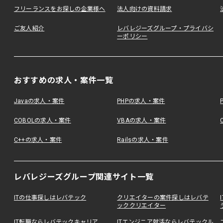
フリーランスをお探しの企業様へ
法人向けの資料請求
ご友人紹介
レバレジーズグループ・プライバシ
ーポリシー
おすすめの求人・案件一覧
Javaの求人・案件
PHPの求人・案件
COBOLの求人・案件
VBAの求人・案件
C++の求人・案件
Railsの求人・案件
レバレジーズグループ関連サイト一覧
ITの仕事探しはレバテック
クリエイターの案件探しはレバテ
ッククリエイター
IT転職ならレバテックキャリア
ITエンジニア就活ならレバテックル