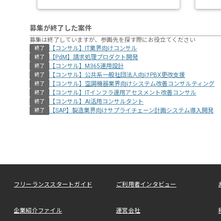
募集が終了した案件
募集は終了していますが、参画先を探す際にお役立てください
【コンサル】IT業界向けコンサル
終了
【PdM】請求処理プロダクト開発
終了
【コンサル】M365運用設計
終了
【コンサル】公共系一般社団法人向けPBX更改支援
終了
【コンサル】空調機器業界向けシステム改善コンサルティング
終了
【コンサル】ITインフラ運用アセスメント改善コンサル
終了
【コンサル】AI活用コンサルタント
終了
【SAP】製造業界向けサプライチェーン計画システム導入開発
終了
フリーランススタートガイド
ご利用者インタビュー
企業紹介ファイル
運営会社