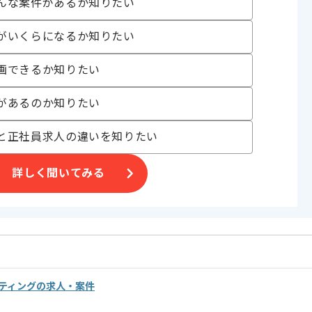
んな案件があるか知りたい
〜180時間
がいくらになるか知りたい
画できるか知りたい
があるのか知りたい
2005年の創業以来黒字経営を継続し、2024年度には年商1428億円
と正社員求人の違いを知りたい
むことができる。
て携われる。
詳しく聞いてみる
から展開まで実行可能。
との連携も取れる環境です。
行い、従業員が安心して業務に専念できる環境づくりを目指しています。
ルティングの求人・案件