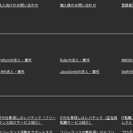
法人向けのお問い合わせ
個人様のお問い合わせ
登録者
Pythonの求人・案件
Rubyの求人・案件
AWS
C#の求人・案件
JavaScriptの求人・案件
Swif
ITの仕事探しはレバテック（フリー
ITの仕事探しはレバテック（正社員
IT転
ランス向けサービス紹介）
転職サービス紹介）
レクト
フリーランス活動をサポートする
フリーランスの案件探しならフリ
プログ