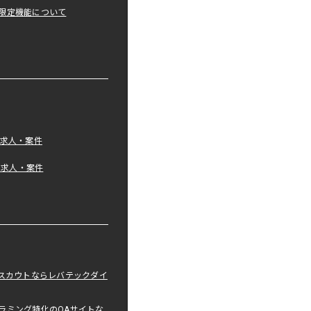
限定機能について
の求人・案件
tの求人・案件
職スカウトならレバテックダイ
ラミング特化のQAサイトな