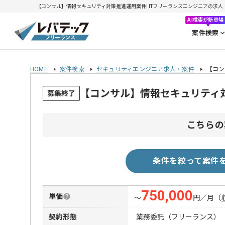
【コンサル】情報セキュリティ対策推進運用案件| ITフリーランスエンジニアの求人・案件(
AI検索が新登場
案件検索
HOME
案件検索
セキュリティエンジニア求人・案件
【コン
【コンサル】情報セキュリティ
募集終了
こちらの
条件を絞って案件
750,000
単価
〜
円／月
（
契約形態
業務委託（フリーランス）