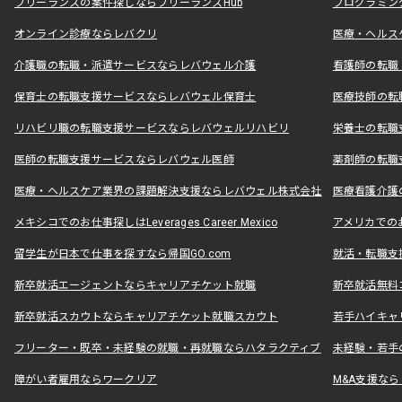
フリーランスの案件探しならフリーランスHub
プログラミン
オンライン診療ならレバクリ
医療・ヘルス
介護職の転職・派遣サービスならレバウェル介護
看護師の転職
保育士の転職支援サービスならレバウェル保育士
医療技師の転
リハビリ職の転職支援サービスならレバウェルリハビリ
栄養士の転職
医師の転職支援サービスならレバウェル医師
薬剤師の転職
医療・ヘルスケア業界の課題解決支援ならレバウェル株式会社
医療看護介護の
メキシコでのお仕事探しはLeverages Career Mexico
アメリカでのお仕事
留学生が日本で仕事を探すなら帰国GO.com
就活・転職支
新卒就活エージェントならキャリアチケット就職
新卒就活無料
新卒就活スカウトならキャリアチケット就職スカウト
若手ハイキャ
フリーター・既卒・未経験の就職・再就職ならハタラクティブ
未経験・若手
障がい者雇用ならワークリア
M&A支援な