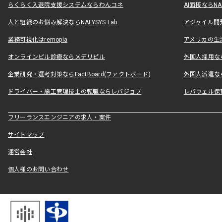
らくらく入退院支援システムならわんコネ
AI面接ならNAL
人と組織のお悩み解決ならNALYSYS Lab.
アジャイル開発なら
業務可視化はremopia
アメリカの生活
オンラインピル診療ならメデリピル
外国人採用ならLe
企業研究・選考対策ならFactBoard(ファクトボード)
外国人派遣なら
ドライバー・施工管理技士の転職ならレバジョブ
レバウェル保
フリーランスエンジニアの求人・案件
サイトマップ
運営会社
個人様のお問い合わせ