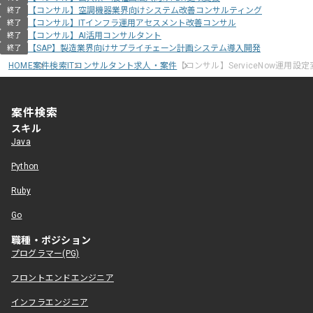
【コンサル】空調機器業界向けシステム改善コンサルティング
終了
【コンサル】ITインフラ運用アセスメント改善コンサル
終了
【コンサル】AI活用コンサルタント
終了
【SAP】製造業界向けサプライチェーン計画システム導入開発
終了
HOME
案件検索
ITコンサルタント求人・案件
【コンサル】ServiceNow運用設
案件検索
スキル
Java
Python
Ruby
Go
職種・ポジション
プログラマー(PG)
フロントエンドエンジニア
インフラエンジニア