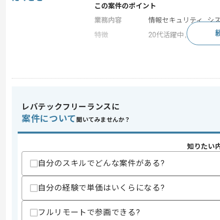
この案件のポイント
業務内容
情報セキュリティ , シ
特徴
20代活躍中 , 30代活躍
求めるスキル
スキル
・ServiceNowの運用(設定変更)経験
レバテックフリーランスに
スキルに不安がある方へ
上記に似た経験やスキルをお持ちであれば申
案件について
聞いてみませんか？
知りたい
商談回数
1回
自分のスキルでどんな案件がある?
その他募集要項
募集人数
1人
自分の経験で単価はいくらになる?
作業開始日
2025/09/12
フルリモートで参画できる?