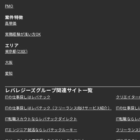
PMO
案件特徴
高単価
実務経験が浅い方OK
エリア
東京都(23区)
大阪
愛知
レバレジーズグループ関連サイト一覧
ITの仕事探しはレバテック
クリエイター
ITの仕事探しはレバテック（フリーランス向けサービス紹介）
ITの仕事探
IT転職スカウトならレバテックダイレクト
IT転職なら
ITエンジニア就活ならレバテックルーキー
フリーランス