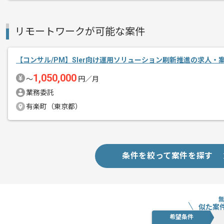
リモートワークが可能な案件
【コンサル/PM】SIer向け運用ソリューション刷新推進の求人・
1,050,000
〜
円／月
業務委託
有楽町（東京都）
条件を絞って案件を探す
似た案
希望条件