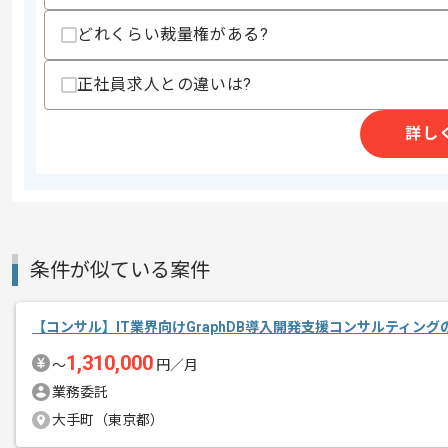
レバテックでの実績がある企業の案件で
どれくらい裁量権がある?
エージェントからのコ
メント
コンサルタントの経験を活かすことがで
正社員求人との違いは?
複数案件を保有している企業ですので、
ご経験と実績に応じて別案件のご提案も
詳し
新しいアイディアや技術を積極的に導入
経験豊富なメンバーと成長が出来る環境
スキルアップされたい方、長期的に参画
条件が似ている案件
基本的には一部リモート作業を見込んで
【コンサル】IT業界向けGraphDB導入開発支援コンサルティン
1,310,000
〜
円／月
業務委託
大手町（東京都）