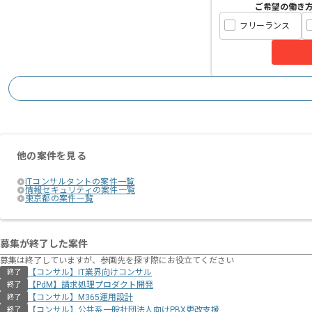
ご希望の働き
フリーランス
他の案件を見る
ITコンサルタントの案件一覧
情報セキュリティの案件一覧
東京都の案件一覧
募集が終了した案件
募集は終了していますが、参画先を探す際にお役立てください
【コンサル】IT業界向けコンサル
終了
【PdM】請求処理プロダクト開発
終了
【コンサル】M365運用設計
終了
【コンサル】公共系一般社団法人向けPBX更改支援
終了