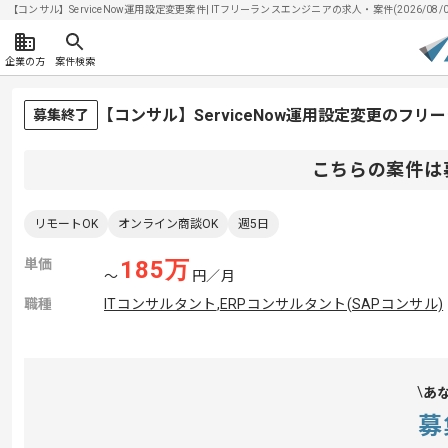
【コンサル】ServiceNow運用設定変更案件| ITフリーランスエンジニアの求人・案件(2026/08/0
企業の方
案件検索
【コンサル】ServiceNow運用設定変更のフリ
募集終了
こちらの案件は
リモートOK
オンライン商談OK
週5日
単価
185
万
〜
円／月
職種
ITコンサルタント
,
ERPコンサルタント(SAPコンサル)
あ
募