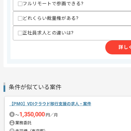
フルリモートで参画できる?
スキルに不安がある方へ
どれくらい裁量権がある?
上記に似た経験やスキルをお持ちであれば申
正社員求人との違いは?
精算条件
有
詳し
精算・お支払い
精算基準時間
150時間〜190時間
支払いサイト
15日
商談回数
2回
条件が似ている案件
その他募集要項
募集人数
3人
【PMO】VDIクラウド移行支援の求人・案件
作業開始日
2025/11/01
1,350,000
〜
円／月
業務委託
レバテックでの実績がある企業の案件で