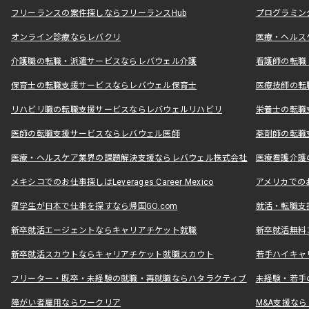
フリーランスの案件探しならフリーランスHub
プログラミン
オンライン診療ならレバクリ
医療・ヘルス
介護職の転職・派遣サービスならレバウェル介護
看護師の転職
保育士の転職支援サービスならレバウェル保育士
医療技師の転
リハビリ職の転職支援サービスならレバウェルリハビリ
栄養士の転職
医師の転職支援サービスならレバウェル医師
薬剤師の転職
医療・ヘルスケア業界の課題解決支援ならレバウェル株式会社
医療看護介護の
メキシコでのお仕事探しはLeverages Career Mexico
アメリカでのお仕事
留学生が日本で仕事を探すなら帰国GO.com
就活・転職支
新卒就活エージェントならキャリアチケット就職
新卒就活無料
新卒就活スカウトならキャリアチケット就職スカウト
若手ハイキャ
フリーター・既卒・未経験の就職・再就職ならハタラクティブ
未経験・若手
障がい者雇用ならワークリア
M&A支援な