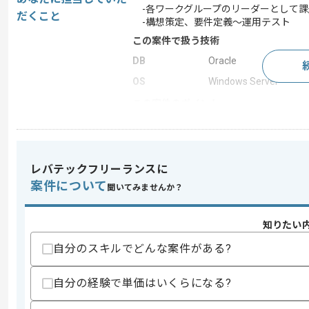
-各ワークグループのリーダーとして課
だくこと
-構想策定、要件定義～運用テスト
この案件で扱う技術
DB
Oracle
OS
Windows Server
この案件のポイント
業務内容
システム開発
特徴
参画実績あり , 長期プ
レバテックフリーランスに
案件について
聞いてみませんか？
求めるスキル
スキル
・要件定義の経験(作業要件とシステム要
知りたい
・プロジェクトマネジメントと見積もり
・基幹系システム要件定義とリーダー経
自分のスキルでどんな案件がある?
歓迎スキル
自分の経験で単価はいくらになる?
・システム構想策定の経験
・JavaとPL/SQLの経験
・製造業の知見と経験