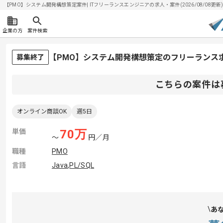
【PMO】システム開発構想策定案件| ITフリーランスエンジニアの求人・案件(2026/08/08更新
企業の方
案件検索
【PMO】システム開発構想策定のフリーランス
募集終了
こちらの案件は
オンライン商談OK
週5日
単価
70
万
〜
円／月
職種
PMO
言語
Java
,
PL/SQL
あ