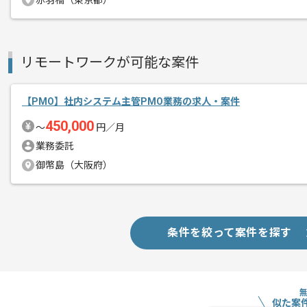
赤羽橋（東京都）
エージェントからのコ
メント
管理経験を活かすことができます。
複数案件を保有している企業ですので、
リモートワークが可能な案件
ご経験と実績に応じて別案件のご提案も
新しいアイディアや技術を積極的に導入
【PMO】社内システム主管PMO業務の求人・案件
経験豊富なメンバーと成長が出来る環境
450,000
スキルアップされたい方、長期的に参画
〜
円／月
業務委託
御幣島（大阪府）
条件を絞って案件を探す
似た案