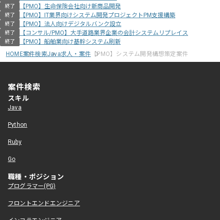
【PMO】生命保険会社向け新商品開発
終了
【PMO】IT業界向けシステム開発プロジェクトPM支援構築
終了
【PMO】法人向けデジタルバンク設立
終了
【コンサル/PMO】大手道路業界企業の会計システムリプレイス
終了
【PMO】船舶業向け基幹システム刷新
終了
HOME
案件検索
Java求人・案件
【PMO】システム開発構想策定案件
案件検索
スキル
Java
Python
Ruby
Go
職種・ポジション
プログラマー(PG)
フロントエンドエンジニア