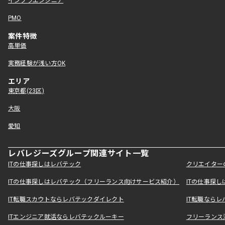
インフラエンジニア
PMO
案件特徴
高単価
実務経験が浅い方OK
エリア
東京都(23区)
大阪
愛知
レバレジーズグループ関連サイト一覧
ITの仕事探しはレバテック
クリエイター
ITの仕事探しはレバテック（フリーランス向けサービス紹介）
ITの仕事探
IT転職スカウトならレバテックダイレクト
IT転職なら
ITエンジニア就活ならレバテックルーキー
フリーランス