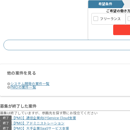
希望条件
ご希望の働き
フリーランス
他の案件を見る
システム開発の案件一覧
PMOの案件一覧
募集が終了した案件
募集は終了していますが、参画先を探す際にお役立てください
【PMO】通信企業向けService Cloud支援
終了
【PMO】アドミニストレーション
終了
【PMO】大手企業SaaSサービス支援
終了