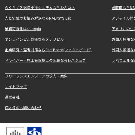
らくらく入退院支援システムならわんコネ
AI面接ならNAL
人と組織のお悩み解決ならNALYSYS Lab.
アジャイル開発なら
業務可視化はremopia
アメリカの生活
オンラインピル診療ならメデリピル
外国人採用ならLe
企業研究・選考対策ならFactBoard(ファクトボード)
外国人派遣なら
ドライバー・施工管理技士の転職ならレバジョブ
レバウェル保
フリーランスエンジニアの求人・案件
サイトマップ
運営会社
個人様のお問い合わせ