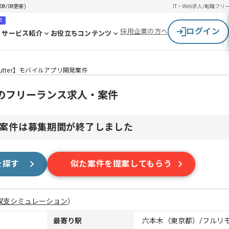
8/08更新)
IT・Web求人/転職
フリ
！
ログイン
採用企業の方へ
サービス紹介
お役立ちコンテンツ
lutter】モバイルアプリ開発案件
開発のフリーランス求人・案件
案件は募集期間が終了しました
を探す
似た案件を提案してもらう
収支シミュレーション
）
最寄り駅
六本木（東京都）/フルリ