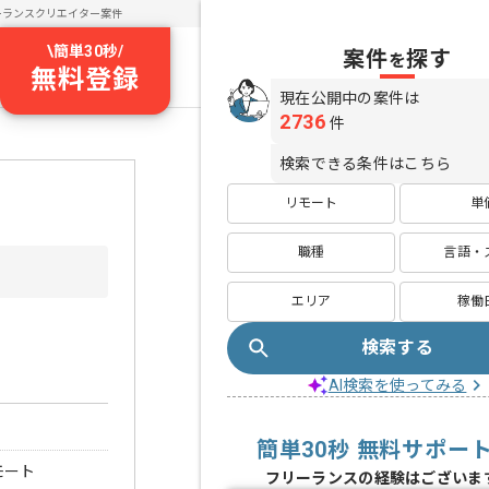
ーランスクリエイター案件
\
簡単30秒
/
案件
探す
を
無料登録
現在公開中の案件は
2736
件
検索できる条件はこちら
リモート
単
職種
言語・
エリア
稼働
検索する
AI検索を使ってみる
簡単30秒 無料サポー
モート
フリーランスの経験はございま