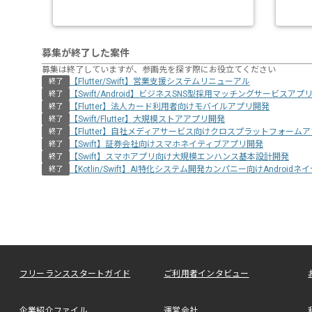
募集が終了した案件
募集は終了していますが、参画先を探す際にお役立てください
【Flutter/Swift】営業支援システムリニューアル
終了
【Swift/Android】ビジネスSNS型採用マッチングサービスアプ
終了
【Flutter】法人カード利用者向けモバイルアプリ開発
終了
【Swift/Flutter】大規模ストアアプリ開発
終了
【Flutter】自社メディアサービス向けクロスプラットフォーム
終了
【Swift】証券会社向けスマホネイティブアプリ開発
終了
【Swift】スマホアプリ向け大規模エンハンス基本設計開発
終了
【Kotlin/Swift】AI特化システム開発カンパニー向けAndroid
終了
フリーランススタートガイド
ご利用者インタビュー
企業紹介ファイル
運営会社