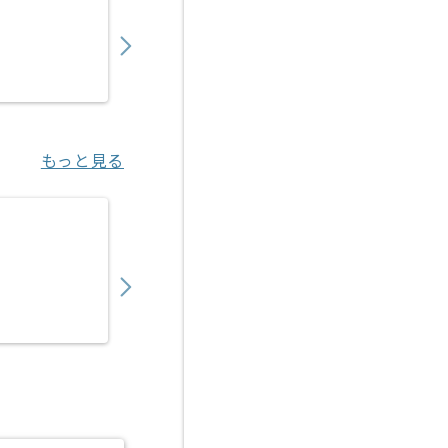
900,000
〜
円／月
業務委託
六本木（東京都）
もっと見る
【Flutter】相続系Webアプリケーション開
900,000
〜
円／月
業務委託
東京（東京都）