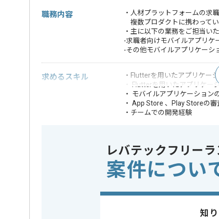
・人材プラットフォームの求
職務内容
複数プロダクトに携わってい
・主に以下の業務をご担当い
-求職者向けモバイルアプリケ
-その他モバイルアプリケーシ
・Flutterを用いたアプリケ
求めるスキル
・ Flutterを用いたアプ
・ モバイルアプリケーションの
・ App Store 、Play 
・チームでの開発経験
・ Gitによるバージョン管理経
・詳細設計の経験
・コードレビューの経験
レバテックフリーラ
* モバイルアプリ
歓迎スキル
案件につい
・ネイティブアプ
※上記に似た経験やスキルをお持ち
OS
iOS , Andr
この案件で扱う技術
知り
開発ツール
GitHub , Gi