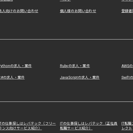
法人向けのお問い合わせ
個人様のお問い合わせ
登録者
Pythonの求人・案件
Rubyの求人・案件
AWS
C#の求人・案件
JavaScriptの求人・案件
Swif
ITの仕事探しはレバテック（フリー
ITの仕事探しはレバテック（正社員
IT転
ランス向けサービス紹介）
転職サービス紹介）
レクト