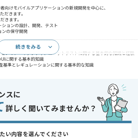
職者向けモバイルアプリケーションの新規開発を中心に、
ただきます。
ただきます。
ーションの設計、開発、テスト
ョンの保守開発
続きをみる
ーション開発の経験（3年以上）
リケーションのアーキテクチャ、ユニットテストに関する基本的な知識と経験
UIに関する基本的知識
Storeの審査基準とレギュレーションに関する基本的な知識
験
ンスに
ケーションのアクセシビリティ改善に関する経験
て
リ開発に関する経験
詳しく聞いてみませんか？
であれば申し込み可能なケースもございます！まずはお気軽にご相談ください！
oid
たい内容を選んでください
t