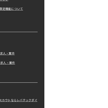
限定機能について
の求人・案件
tの求人・案件
職スカウトならレバテックダイ