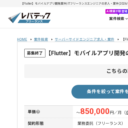
【Flutter】モバイルアプリ開発案件| ITフリーランスエンジニアの求人・案件(2026/0
AI検索が新登場
案件検索
HOME
案件検索
サーバーサイドエンジニア求人・案件
【F
【Flutter】モバイルアプリ
募集終了
こちらの
条件を絞って案件
850,000
単価
〜
円／月
（
契約形態
業務委託（フリーランス）