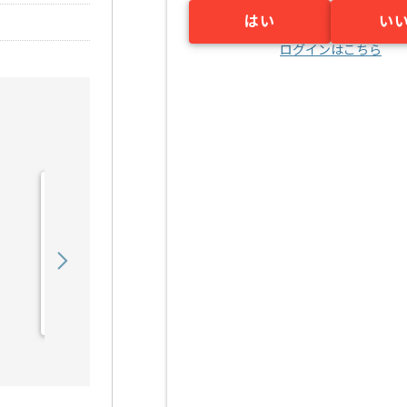
はい
い
ログインはこちら
【Rudy/PHP/React】Web
サービス開発の求人・案件
900,000
〜
円／月
業務委託
六本木（東京都）