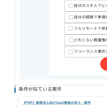
自分のスキルでど
業務内容
アプリ開
この案件のポイント
特徴
20代活躍中
自分の経験で単価
フルリモートで参
精算条件
有
精算・お支払い
精算基準時間
140時間
どれくらい裁量権
支払いサイト
15日
フリーランス案件
担当者より
レバテックでの実績がある企業の案件でございます。
Flutterでの開発経験を活かすことができます。
複数案件を保有している企業ですので、
ご経験と実績に応じてスライド案件のご提案も差し上
新しいアイディアや技術を積極的に導入し、
条件が似ている案件
経験豊富なエンジニアと成長が出来る環境でございま
スキルアップされたい方、長期的に参画されたい方に
リモート作業を導入しております。
【PHP】医療法人向けSaaS開発の求人・案件