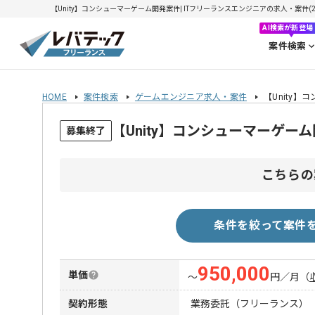
【Unity】コンシューマーゲーム開発案件| ITフリーランスエンジニアの求人・案件(202
AI検索が新登場
案件検索
HOME
案件検索
ゲームエンジニア求人・案件
【Unity
【Unity】コンシューマーゲ
募集終了
こちらの
条件を絞って案件
950,000
単価
〜
円／月
（
契約形態
業務委託（フリーランス）