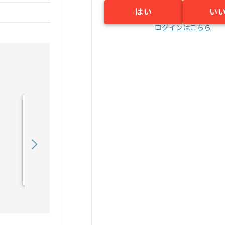
はい
い
ログインはこちら
【Unity】新規コンシュー
マーゲーム開発の求人・案
件
850,000
〜
円／月
業務委託
秋葉原（東京都）