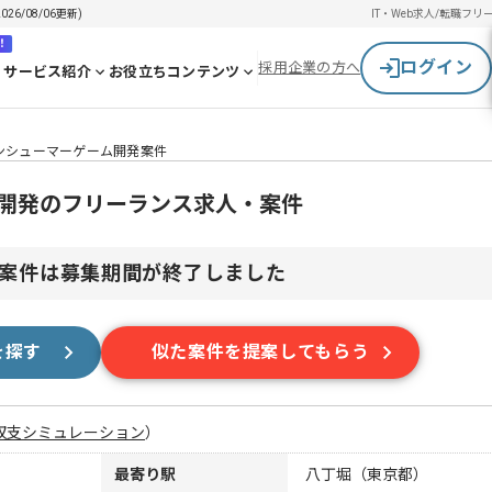
6/08/06更新)
IT・Web求人/転職
フリ
！
ログイン
採用企業の方へ
サービス紹介
お役立ちコンテンツ
】コンシューマーゲーム開発案件
ーム開発のフリーランス求人・案件
案件は募集期間が終了しました
を探す
似た案件を提案してもらう
収支シミュレーション
）
最寄り駅
八丁堀（東京都）