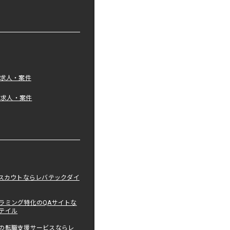
の求人・案件
tの求人・案件
職スカウトならレバテックダイ
ラミング特化のQAサイトな
テイル
の転職支援サービスならレ