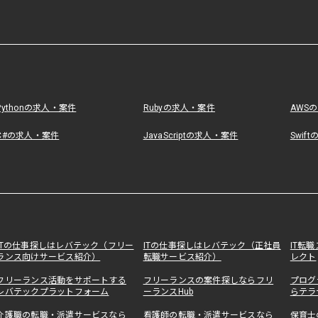
Pythonの求人・案件
Rubyの求人・案件
AWS
C#の求人・案件
JavaScriptの求人・案件
Swif
ITの仕事探しはレバテック（フリー
ITの仕事探しはレバテック（正社員
IT転
ランス向けサービス紹介）
転職サービス紹介）
レクト
フリーランス活動をサポートする
フリーランスの案件探しならフリ
プログ
レバテックプラットフォーム
ーランスHub
らテラ
介護職の転職・派遣サービスなら
看護師の転職・派遣サービスなら
保育士