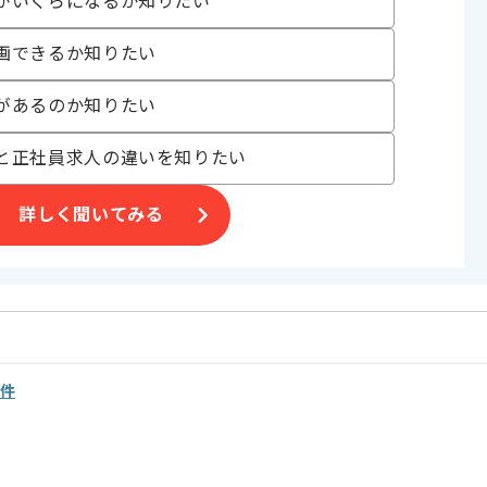
がいくらになるか知りたい
ム、コンシューマゲームなど
営を展開している企業でございます。
画できるか知りたい
来る体制を構築しております。
については積極的にチャレンジさせてくれる社風です。
があるのか知りたい
精鋭ながらも開発・運営ノウハウにも長けております。
と正社員求人の違いを知りたい
詳しく聞いてみる
案件