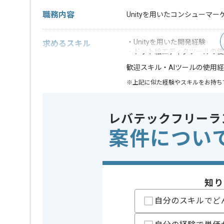
職務内容
Unityを用いたコンシューマ
・Unityを用いた開発経験
求めるスキル
・ドット絵エディタツールの
・AIツールの使用
歓迎スキル
※上記に似た経験やスキルをお持ち
ゲームエンジン
この案件で扱う技術
Unity
レバテックフリーラ
案件につい
業界
コンシュ
この案件のポイント
業務内容
ゲーム開
特徴
新規立ち上げ
知り
自分のスキルでど
担当者より
超大手企業の孫会社になります。