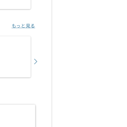
秋葉原（東京都）
もっと見る
【Unity】プリントシール機ソフトウェア開
950,000
〜
円／月
業務委託
渋谷（東京都）