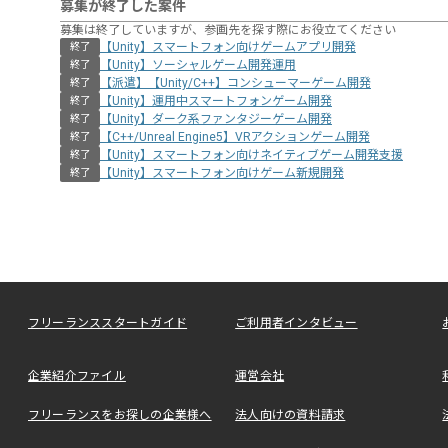
募集が終了した案件
募集は終了していますが、参画先を探す際にお役立てください
【Unity】スマートフォン向けゲームアプリ開発
終了
【Unity】ソーシャルゲーム開発運用
終了
【派遣】【Unity/C++】コンシューマーゲーム開発
終了
【Unity】運用中スマートフォンゲーム開発
終了
【Unity】ダーク系ファンタジーゲーム開発
終了
【C++/Unreal Engine5】VRアクションゲーム開発
終了
【Unity】スマートフォン向けネイティブゲーム開発支援
終了
【Unity】スマートフォン向けゲーム新規開発
終了
フリーランススタートガイド
ご利用者インタビュー
企業紹介ファイル
運営会社
フリーランスをお探しの企業様へ
法人向けの資料請求