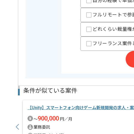
自分の経験で単価
オンラインゲーム、モバイルゲーム、カジュアルゲー
多様なジャンルのゲーム開発及びパブリッシング、運
フルリモートで参
独立性を大事に、全ての社員が自由な発想・発言の出
メンバーの役割と責任を明確にし、自発的なアイデア
どれくらい裁量権
在籍メンバーには大手ゲーム会社出身者も多く、少数
フリーランス案件
条件が似ている案件
【Unity】スマートフォン向けゲーム新規開発の求人・
900,000
〜
円／月
業務委託