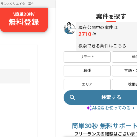
ーランスクリエイター案件
\
簡単30秒
/
案件
探す
を
無料登録
現在公開中の案件は
2710
件
検索できる条件はこちら
リモート
単
職種
言語・
エリア
稼働
検索する
AI検索を使ってみる
簡単30秒 無料サポー
フリーランスの経験はございま