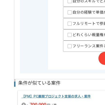
自分のスキルでど
ご経験と実績に応じて別案件のご提案も差し上げる場
新しいアイディアや技術を積極的に導入し、
自分の経験で単価
経験豊富なメンバーと成長が出来る環境でございます
スキルアップされたい方、長期的に参画されたい方に
フルリモートで参
どれくらい裁量権
フリーランス案件
条件が似ている案件
【PM】PC展開プロジェクト支援の求人・案件
700,000