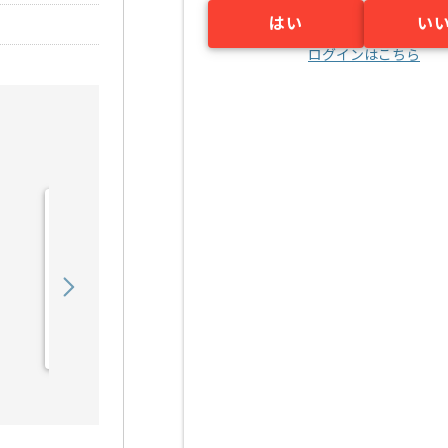
はい
い
ログインはこちら
【PL】入管システム開発
支援の求人・案件
1,050,000
〜
円／月
業務委託
日比谷（東京都）