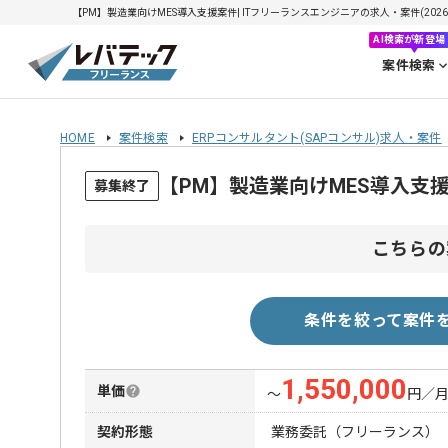
【PM】製造業向けMES導入支援案件| ITフリーランスエンジニアの求人・案件(2026/0
AI検索が新登場
案件検索
HOME
案件検索
ERPコンサルタント(SAPコンサル)求人・案件
【PM】製造業向けMES導入支
募集終了
こちらの
条件を絞って案件
1,550,000
単価
〜
円／
契約形態
業務委託（フリーランス）