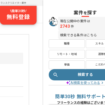
ーランスクリエイター案件
\
簡単30秒
/
案件
探す
を
無料登録
現在公開中の案件は
2743
件
検索できる条件はこちら
職種
スキル
リモート・地域
週稼
単価
こだわ
検索する
AI検索を使ってみる
簡単30秒 無料サポー
フリーランスの経験はございま