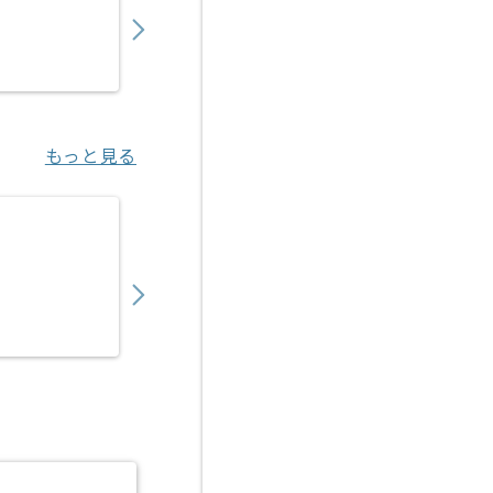
〜
円／月
業務委託
日比谷（東京都）
もっと見る
【PM】医療ヘルスケア向けITサービス開発
750,000
〜
円／月
業務委託
渋谷（東京都）