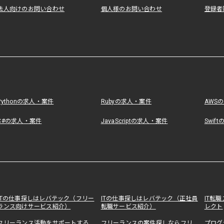
法人向けのお問い合わせ
個人様のお問い合わせ
登録者
Pythonの求人・案件
Rubyの求人・案件
AWS
C#の求人・案件
JavaScriptの求人・案件
Swif
ITの仕事探しはレバテック（フリー
ITの仕事探しはレバテック（正社員
IT転
ランス向けサービス紹介）
転職サービス紹介）
レクト
フリーランス活動をサポートする
フリーランスの案件探しならフリ
プログ