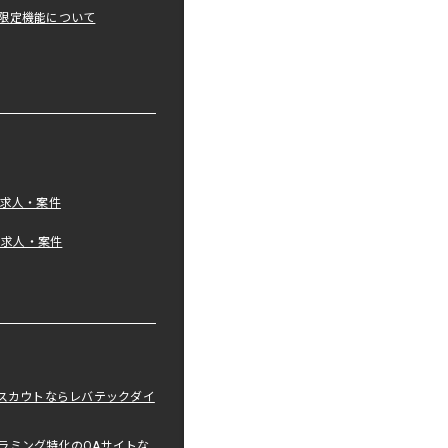
限定機能について
の求人・案件
tの求人・案件
職スカウトならレバテックダイ
ラミング特化のQAサイトな