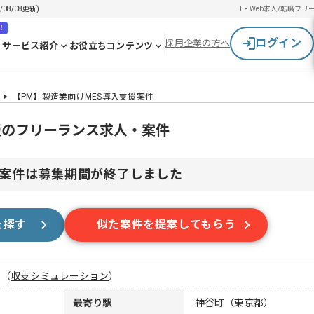
8/08更新)
IT・Web求人/転職
フリ
！
ログイン
採用企業の方へ
サービス紹介
お役立ちコンテンツ
【PM】製造業向けMES導入支援案件
援のフリーランス求人・案件
案件は募集期間が終了しました
を探す
似た案件を提案してもらう
月
（
収支シミュレーション
）
最寄り駅
神谷町（東京都）