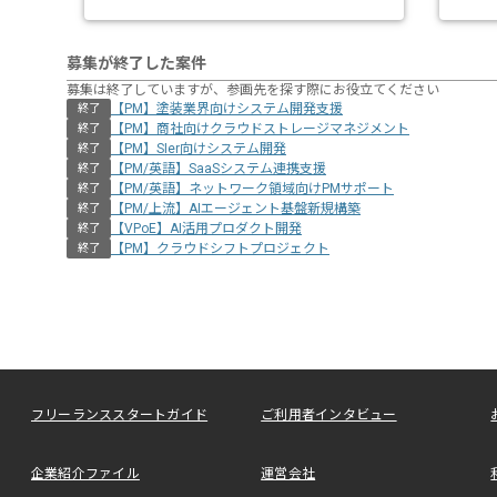
募集が終了した案件
募集は終了していますが、参画先を探す際にお役立てください
【PM】塗装業界向けシステム開発支援
終了
【PM】商社向けクラウドストレージマネジメント
終了
【PM】SIer向けシステム開発
終了
【PM/英語】SaaSシステム連携支援
終了
【PM/英語】ネットワーク領域向けPMサポート
終了
【PM/上流】AIエージェント基盤新規構築
終了
【VPoE】AI活用プロダクト開発
終了
【PM】クラウドシフトプロジェクト
終了
フリーランススタートガイド
ご利用者インタビュー
企業紹介ファイル
運営会社