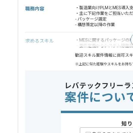
・製造業向けPLMとMES導
職務内容
・主に下記作業をご担当いた
- パッケージ選定
- 構想策定以降の作業
・MESに関するパッケージの
求めるスキル
・要件定義からシステム稼働
案件情報に尚可ス
歓迎スキル
※上記に似た経験やスキルをお持ち
業務内容
ベンダー
この案件のポイント
レバテックフリーラ
特徴
参画実績あり
案件につい
担当者より
レバテックでの実績がある企業の案件でございます。
知り
PMの経験を活かすことができます。
複数案件を保有している企業ですので、