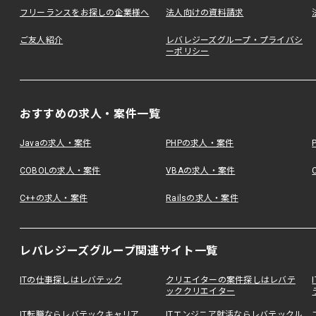
フリーランスをお探しの企業様へ
法人向けの資料請求
ご友人紹介
レバレジーズグループ・プライバシ
ーポリシー
おすすめの求人・案件一覧
Javaの求人・案件
PHPの求人・案件
COBOLの求人・案件
VBAの求人・案件
C++の求人・案件
Railsの求人・案件
レバレジーズグループ関連サイト一覧
ITの仕事探しはレバテック
クリエイターの案件探しはレバテ
ッククリエイター
IT転職ならレバテックキャリア
ITエンジニア就活ならレバテックル