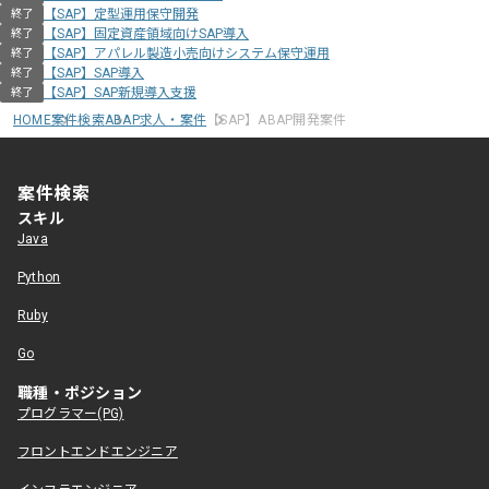
【SAP】定型運用保守開発
終了
【SAP】固定資産領域向けSAP導入
終了
【SAP】アパレル製造小売向けシステム保守運用
終了
【SAP】SAP導入
終了
【SAP】SAP新規導入支援
終了
HOME
案件検索
ABAP求人・案件
【SAP】ABAP開発案件
案件検索
スキル
Java
Python
Ruby
Go
職種・ポジション
プログラマー(PG)
フロントエンドエンジニア