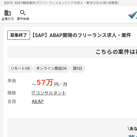
【SAP】ABAP開発案件| ITフリーランスエンジニアの求人・案件(2026/08/08更新)
企業の方
案件検索
【SAP】ABAP開発のフリーランス求人・案件
募集終了
こちらの案件は
リモートOK
オンライン商談OK
週5日
単価
57
万
〜
円／月
職種
ITコンサルタント
言語
ABAP
あ