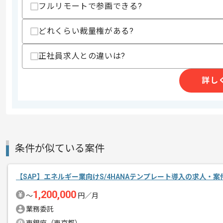
フルリモートで参画できる?
どれくらい裁量権がある?
開発支援、準委任事業等を展開している
エージェントからのコ
今回はABAP開発案件に携わっていただ
メント
正社員求人との違いは?
SAPを用いた実務経験を活かしたい方に
詳し
基本的には一部リモートでの作業を見込
条件が似ている案件
【SAP】エネルギー業向けS/4HANAテンプレート導入の求人・案
1,200,000
〜
円／月
業務委託