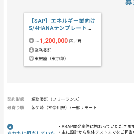
募
【SAP】エネルギー業向け
S/4HANAテンプレート導
入の求人・案件
1,200,000
〜
円／月
業務委託
東銀座（東京都）
契約形態
業務委託（フリーランス）
最寄り駅
茅ケ崎（神奈川県）/一部リモート
・ABAP開発案件に携わっていただきま
・主に設計から単体テストまでをご担当
あなたに担当していた