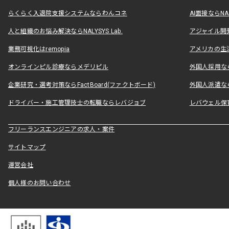
らくらく入退院支援システムならわんコネ
AI面接ならNAL
人と組織のお悩み解決ならNALYSYS Lab.
アジャイル開発なら
業務可視化はremopia
アメリカの生活
オンラインピル診療ならメデリピル
外国人採用ならLe
企業研究・選考対策ならFactBoard(ファクトボード)
外国人派遣なら
ドライバー・施工管理技士の転職ならレバジョブ
レバウェル保
フリーランスエンジニアの求人・案件
サイトマップ
運営会社
個人様のお問い合わせ