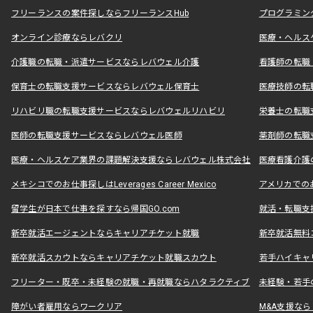
フリーランスの案件探しならフリーランスHub
プログラミン
オンライン診療ならレバクリ
医療・ヘルス
介護職の転職・派遣サービスならレバウェル介護
看護師の転職
保育士の転職支援サービスならレバウェル保育士
医療技師の転
リハビリ職の転職支援サービスならレバウェルリハビリ
栄養士の転職
医師の転職支援サービスならレバウェル医師
薬剤師の転職
医療・ヘルスケア業界の課題解決支援ならレバウェル株式会社
医療看護介護の
メキシコでのお仕事探しはLeverages Career Mexico
アメリカでのお仕事
留学生が日本で仕事を探すなら帰国GO.com
就活・転職支
新卒就活エージェントならキャリアチケット就職
新卒就活無料
新卒就活スカウトならキャリアチケット就職スカウト
若手ハイキャ
フリーター・既卒・未経験の就職・再就職ならハタラクティブ
未経験・若手
障がい者雇用ならワークリア
M&A支援な