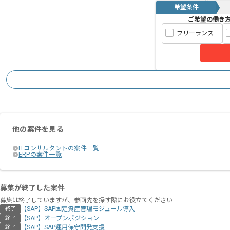
希望条件
ご希望の働き
フリーランス
他の案件を見る
ITコンサルタントの案件一覧
ERPの案件一覧
募集が終了した案件
募集は終了していますが、参画先を探す際にお役立てください
【SAP】SAP固定資産管理モジュール導入
終了
【SAP】オープンポジション
終了
【SAP】SAP運用保守開発支援
終了