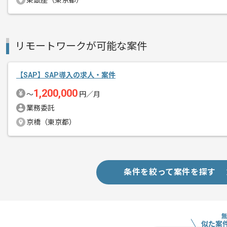
東銀座（東京都）
リモートワークが可能な案件
【SAP】SAP導入の求人・案件
1,200,000
〜
円／月
業務委託
京橋（東京都）
条件を絞って案件を探す
似た案