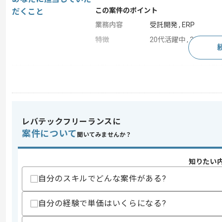
この案件のポイント
だくこと
業務内容
受託開発 , ERP
特徴
20代活躍中 , 30代活躍中
求めるスキル
スキル
・ABAPを用いた開発経験
・設計からテストまでの一連の対応経験
・FI/COを用いた実務経験
レバテックフリーランスに
スキルに不安がある方へ
案件について
聞いてみませんか？
上記に似た経験やスキルをお持ちであれば申
知りたい
自分のスキルでどんな案件がある?
商談回数
2回
その他募集要項
募集人数
1人
自分の経験で単価はいくらになる?
作業開始日
2025/11/28