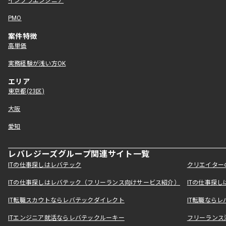
インフラエンジニア
PMO
案件特徴
高単価
実務経験が浅い方OK
エリア
東京都(23区)
大阪
愛知
レバレジーズグループ関連サイト一覧
ITの仕事探しはレバテック
クリエイター
ITの仕事探しはレバテック（フリーランス向けサービス紹介）
ITの仕事探
IT転職スカウトならレバテックダイレクト
IT転職なら
ITエンジニア就活ならレバテックルーキー
フリーランス