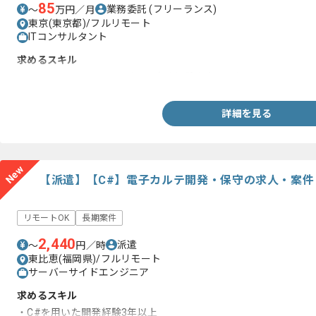
85
業務委託
(フリーランス)
〜
万円／月
東京(東京都)/フルリモート
ITコンサルタント
求めるスキル
・flexsche、asprovaを用いた実務経験 (2年以上)
詳細を見る
New
【派遣】【C#】電子カルテ開発・保守の求人・案件
リモートOK
長期案件
2,440
派遣
〜
円／時
東比恵(福岡県)/フルリモート
サーバーサイドエンジニア
求めるスキル
・C#を用いた開発経験3年以上