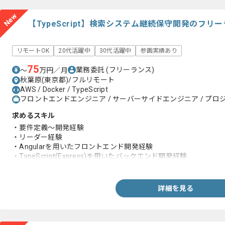
New
【TypeScript】検索システム継続保守開発のフリ
リモートOK
20代活躍中
30代活躍中
参画実績あり
75
業務委託
(フリーランス)
〜
万円／月
秋葉原(東京都)/フルリモート
AWS / Docker / TypeScript
フロントエンドエンジニア / サーバーサイドエンジニア / プロジ
求めるスキル
・要件定義～開発経験
・リーダー経験
・Angularを用いたフロントエンド開発経験
・TypeScript(Express)を用いたバックエンド開発経験
・AWSを用いた作業経験
詳細を見る