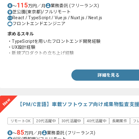
115
業務委託
(フリーランス)
〜
万円／月
芝公園(東京都)/フルリモート
React / TypeScript / Vue.js / Nuxt.js / Next.js
フロントエンドエンジニア
求めるスキル
・TypeScriptを用いたフロントエンド開発経験
・UX設計経験
・新規プロダクトの立ち上げ経験
・技術選定経験
詳細を見る
New
【PM/C言語】車載ソフトウェア向け成果物監査支
リモートOK
20代活躍中
30代活躍中
40代活躍中
長期案件
フ
85
業務委託
(フリーランス)
〜
万円／月