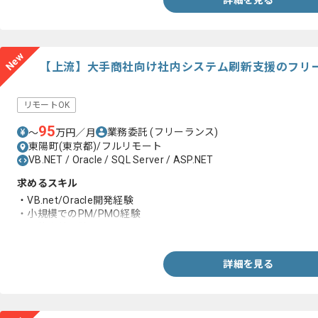
詳細を見る
New
【上流】大手商社向け社内システム刷新支援のフリ
リモートOK
95
業務委託
(フリーランス)
〜
万円／月
東陽町(東京都)/フルリモート
VB.NET / Oracle / SQL Server / ASP.NET
求めるスキル
・VB.net/Oracle開発経験
・小規模でのPM/PMO経験
・要件定義経験
詳細を見る