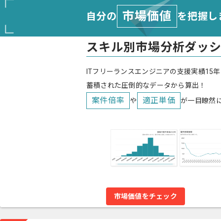
市場価値
自分の
を把握し
スキル別市場分析ダッ
ITフリーランスエンジニアの支援実績15年
蓄積された圧倒的なデータから算出！
案件倍率
適正単価
や
が一目瞭然
市場価値をチェック