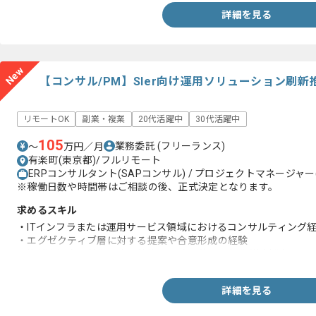
詳細を見る
New
【コンサル/PM】SIer向け運用ソリューション刷
リモートOK
副業・複業
20代活躍中
30代活躍中
105
業務委託
(フリーランス)
〜
万円／月
有楽町(東京都)/フルリモート
ERPコンサルタント(SAPコンサル) / プロジェクトマネージャー(
※稼働日数や時間帯はご相談の後、正式決定となります。
求めるスキル
・ITインフラまたは運用サービス領域におけるコンサルティング
・エグゼクティブ層に対する提案や合意形成の経験
・複雑な概念や技術要素を簡潔かつ論理的に可視化(資料化)する
詳細を見る