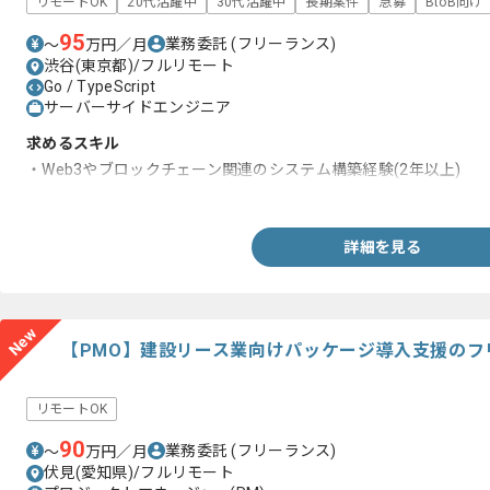
リモートOK
20代活躍中
30代活躍中
長期案件
急募
BtoB向け
95
業務委託
(フリーランス)
〜
万円／月
渋谷(東京都)/フルリモート
Go / TypeScript
サーバーサイドエンジニア
求めるスキル
・Web3やブロックチェーン関連のシステム構築経験(2年以上)
・TypeScript、Go、Rust、Solidity等の言語を用いたシステム開
詳細を見る
New
【PMO】建設リース業向けパッケージ導入支援のフ
リモートOK
90
業務委託
(フリーランス)
〜
万円／月
伏見(愛知県)/フルリモート