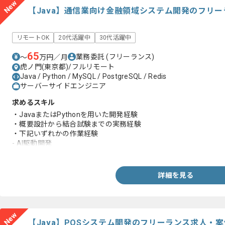
New
【Java】通信業向け金融領域システム開発のフリ
リモートOK
20代活躍中
30代活躍中
65
業務委託
(フリーランス)
〜
万円／月
虎ノ門(東京都)/フルリモート
Java / Python / MySQL / PostgreSQL / Redis
サーバーサイドエンジニア
求めるスキル
・JavaまたはPythonを用いた開発経験
・概要設計から結合試験までの実務経験
・下記いずれかの作業経験
- AI駆動開発
- AIによる開発効率化
- AI活用ルール整備
詳細を見る
New
【Java】POSシステム開発のフリーランス求人・案