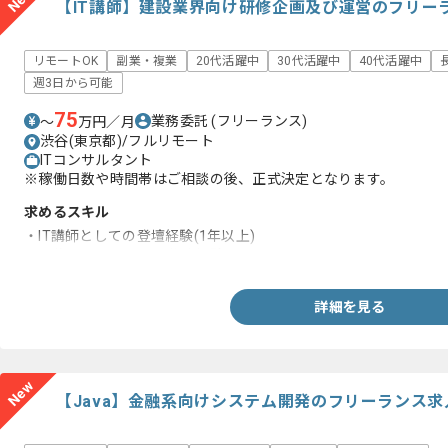
【IT講師】建設業界向け研修企画及び運営のフリー
リモートOK
副業・複業
20代活躍中
30代活躍中
40代活躍中
週3日から可能
75
業務委託
(フリーランス)
〜
万円／月
渋谷(東京都)/フルリモート
ITコンサルタント
※稼働日数や時間帯はご相談の後、正式決定となります。
求めるスキル
・IT講師としての登壇経験(1年以上)
・研修カリキュラムの作成経験
詳細を見る
New
【Java】金融系向けシステム開発のフリーランス求