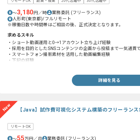
リモートOK
副業・複業
20代活躍中
30代活躍中
3,180
業務委託
(フリーランス)
〜
円／時
人形町(東京都)/フルリモート
※稼働日数や時間帯はご相談の後、正式決定となります。
求めるスキル
・ショート動画運用と0→1アカウント立ち上げ経験
・採用を目的としたSNSコンテンツの企画から投稿まで一気通貫
・スマートフォン撮影素材を活用した動画編集経験
・下記の経験
-KPI設計、数値分析、改善提案、PDCA運用
・運用方針を整理した経験
詳細を見る
New
【Java】試作費可視化システム構築のフリーラン
リモートOK
55
業務委託
(フリーランス)
〜
万円／月