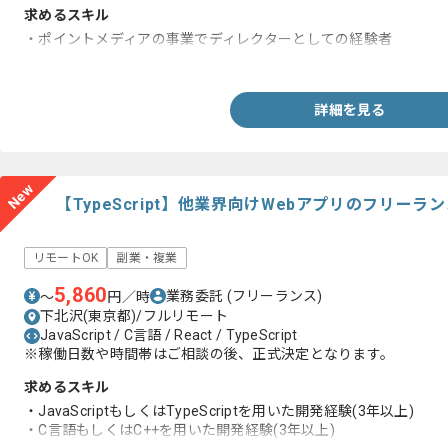
求めるスキル
・ポイントメディアの事業でディレクターとしての経験者
・案件企画・サイト設計・収益モデル構築など、ディレクターと
詳細を見る
New
【TypeScript】他業界向けWebアプリのフリーラ
リモートOK
副業・複業
5,860
業務委託
(フリーランス)
〜
円／時
下北沢(東京都)/フルリモート
JavaScript / C言語 / React / TypeScript
※稼働日数や時間帯はご相談の後、正式決定となります。
求めるスキル
・JavaScriptもしくはTypeScriptを用いた開発経験(3年以上)
・C言語もしくはC++を用いた開発経験(3年以上)