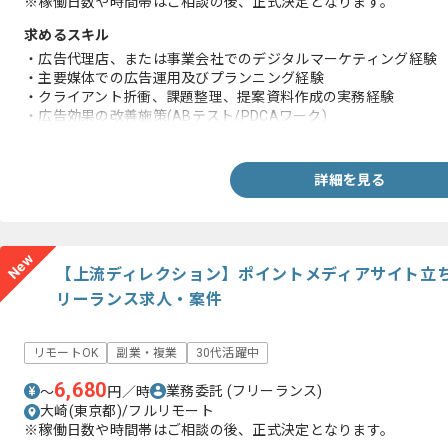
※稼働日数や時間帯はご相談の後、正式決定となります。
求めるスキル
・広告代理店、または事業会社でのデジタルマーケティング経験
・主要媒体での広告運用及びプランニング経験
・クライアント折衝、課題整理、提案資料作成の実務経験
・広告効果の改善施策(ABテスト/PDCAワーク)
・Webや広告領域における基本的なクリエイティブディレクショ
詳細を見る
New
【上流ディレクション】ポイントメディアサイト立
リーランス求人・案件
リモートOK
副業・複業
30代活躍中
6,680
業務委託
(フリーランス)
〜
円／時
大崎(東京都)/フルリモート
※稼働日数や時間帯はご相談の後、正式決定となります。