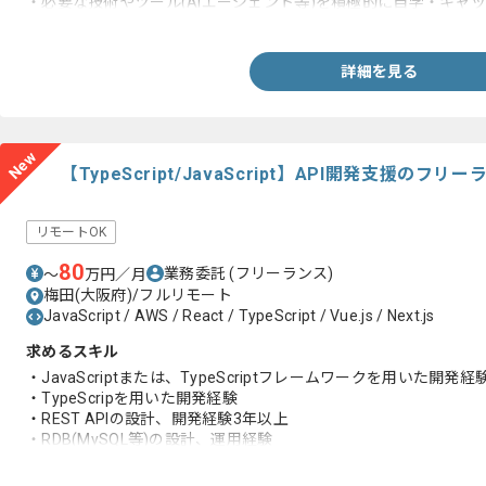
・必要な技術やツール(AIエージェント等)を積極的に自学・キャ
・バイブコーディングによる開発経験(個人開発レベル可)
詳細を見る
New
【TypeScript/JavaScript】API開発支援のフ
リモートOK
80
業務委託
(フリーランス)
〜
万円／月
梅田(大阪府)/フルリモート
JavaScript / AWS / React / TypeScript / Vue.js / Next.js
求めるスキル
・JavaScriptまたは、TypeScriptフレームワークを用いた開発
・TypeScripを用いた開発経験
・REST APIの設計、開発経験3年以上
・RDB(MySQL等)の設計、運用経験
・AWSまたはVercel環境での開発、構築経験