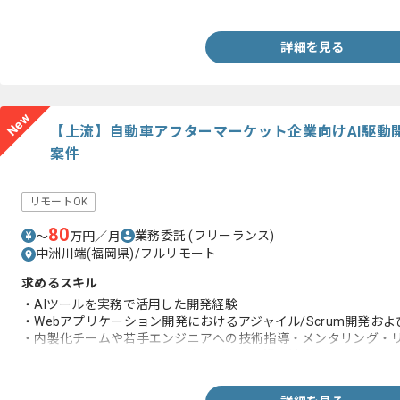
・WEBアプリケーションの設計および開発経験
詳細を見る
New
【上流】自動車アフターマーケット企業向けAI駆動
案件
リモートOK
80
業務委託
(フリーランス)
〜
万円／月
中洲川端(福岡県)/フルリモート
求めるスキル
・AIツールを実務で活用した開発経験
・Webアプリケーション開発におけるアジャイル/Scrum開発お
・内製化チームや若手エンジニアへの技術指導・メンタリング・
・チームメンバーやステークホルダーと円滑に連携できる高いコ