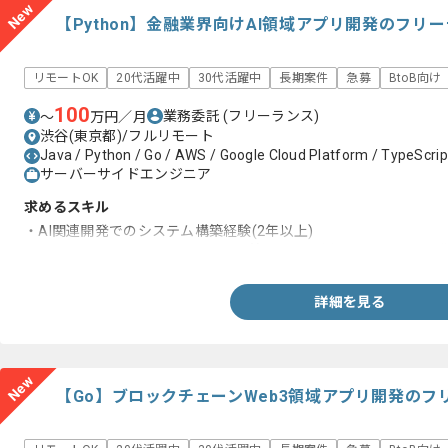
New
【Python】金融業界向けAI領域アプリ開発のフリ
リモートOK
20代活躍中
30代活躍中
長期案件
急募
BtoB向け
100
業務委託
(フリーランス)
〜
万円／月
渋谷(東京都)/フルリモート
Java / Python / Go / AWS / Google Cloud Platform / TypeScrip
サーバーサイドエンジニア
求めるスキル
・AI関連開発でのシステム構築経験(2年以上)
・Python、TypeScript、Java、Go等の言語を用いたシステム開
詳細を見る
New
【Go】ブロックチェーンWeb3領域アプリ開発のフ