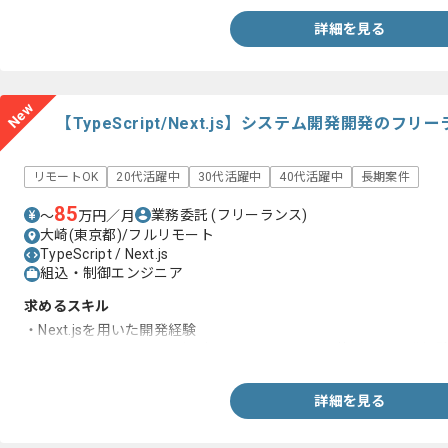
詳細を見る
New
【TypeScript/Next.js】システム開発開発のフ
リモートOK
20代活躍中
30代活躍中
40代活躍中
長期案件
85
業務委託
(フリーランス)
〜
万円／月
大崎(東京都)/フルリモート
TypeScript / Next.js
組込・制御エンジニア
求めるスキル
・Next.jsを用いた開発経験
・CursorやClaude CodeなどのAIエージェントを使用した開発経
詳細を見る