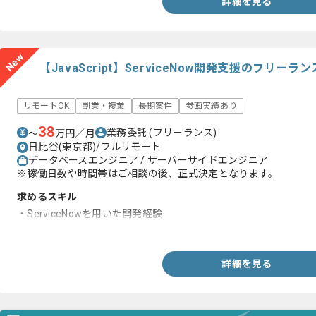
詳細を見る
New
【JavaScript】ServiceNow開発支援のフリー
リモートOK
副業・複業
長期案件
参画実績あり
38
業務委託
(フリーランス)
〜
万円／月
日比谷(東京都)/フルリモート
データベースエンジニア / サーバーサイドエンジニア
※稼働日数や時間帯はご相談の後、正式決定となります。
求めるスキル
・ServiceNowを用いた開発経験
・Microsoft Teams アプリの構築および設定経験
詳細を見る