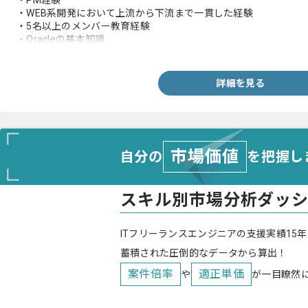
・PM経験
・WEB系開発において上流から下流まで一貫した経験
・5名以上のメンバー教育経験
・Oracleの基本知識
・クライアント折衝の経験
詳細を見る
市場価値
自分の
を把握し
スキル別市場分析ダッ
ITフリーランスエンジニアの支援実績15年
蓄積された圧倒的なデータから算出！
案件倍率
適正単価
や
が一目瞭然