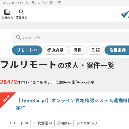
フルリモートのフリーランス求人・案件一覧
企業の方
案件検索
リモート
都道府県
職種
言語
注目条件
+1
+
フルリモート
の求人・案件一覧
28472
公開中の案件のみ表示
件中1~40件を表示
New
【TypeScript】オンライン資格確認システム連
案件
リモートOK
30代活躍中
長期案件
参画実績あり