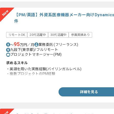
New
【PM/英語】外資系医療機器メーカー向けDynami
件
リモートOK
20代活躍中
30代活躍中
参画実績あり
95
業務委託
(フリーランス)
〜
万円／月
九段下(東京都)/フルリモート
プロジェクトマネージャー(PM)
求めるスキル
・英語を用いた実務経験(バイリンガルレベル)
・複数プロジェクトのPM経験
・グローバル拠点との作業経験
詳細を見る
New