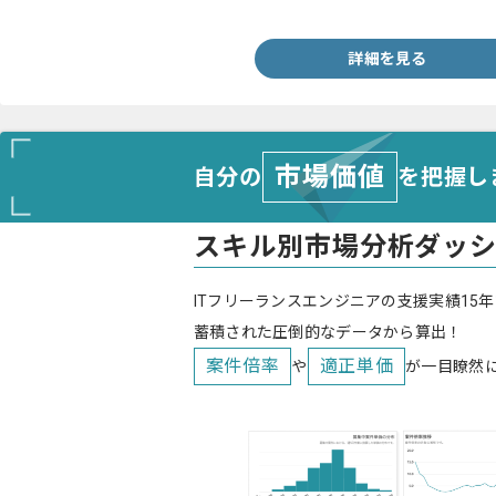
・Gitを用いたチーム開発の経験
詳細を見る
市場価値
自分の
を把握し
スキル別市場分析ダッ
ITフリーランスエンジニアの支援実績15年
蓄積された圧倒的なデータから算出！
案件倍率
適正単価
や
が一目瞭然