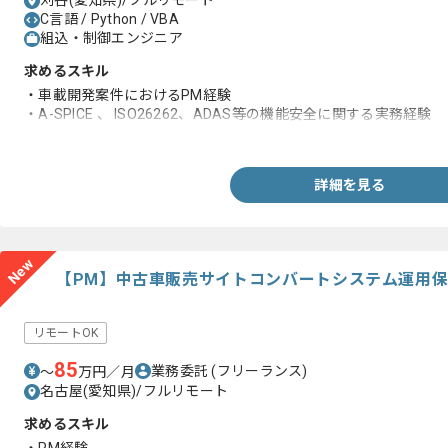
刈谷(愛知県)/フルリモート
C言語 / Python / VBA
組込・制御エンジニア
求めるスキル
・車載開発案件におけるPM経験
・A-SPICE 、 ISO26262、ADAS等の機能安全に関する実務経験
・車載ECU開発経験(6年以上)
詳細を見る
New
【PM】中古車販売サイトコンバートシステム運用
リモートOK
85
業務委託
(フリーランス)
〜
万円／月
名古屋(愛知県)/フルリモート
求めるスキル