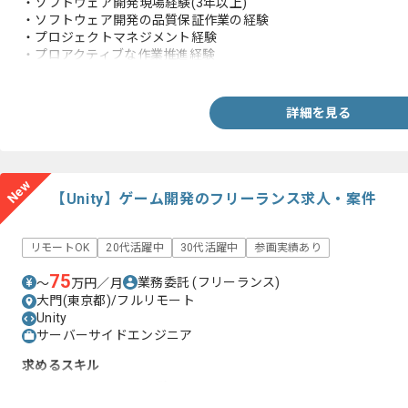
・ソフトウェア開発現場経験(3年以上)
・ソフトウェア開発の品質保証作業の経験
・プロジェクトマネジメント経験
・プロアクティブな作業推進経験
・幹部報告含めたコンサル資料作成経験
詳細を見る
New
【Unity】ゲーム開発のフリーランス求人・案件
リモートOK
20代活躍中
30代活躍中
参画実績あり
75
業務委託
(フリーランス)
〜
万円／月
大門(東京都)/フルリモート
Unity
サーバーサイドエンジニア
求めるスキル
・Unityを用いた開発経験