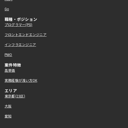
Go
職種・ポジション
プログラマー(PG)
フロントエンドエンジニア
インフラエンジニア
PMO
案件特徴
高単価
実務経験が浅い方OK
エリア
東京都(23区)
大阪
愛知