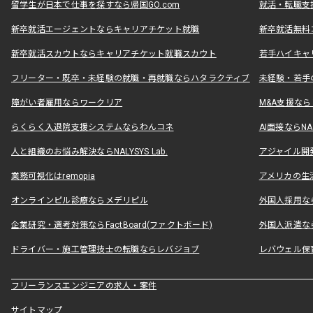
留学生が日本で仕事を探すなら帰国GO.com
就活・転職支
新卒就活エージェントならキャリアチケット就職
新卒就活無料
新卒就活スカウトならキャリアチケット就職スカウト
若手ハイキャ
フリーター・既卒・未経験の就職・再就職ならハタラクティブ
未経験・若手
障がい者雇用ならワークリア
M&A支援な
らくらく入退院支援システムならわんコネ
AI面接ならNAL
人と組織のお悩み解決ならNALYSYS Lab.
アジャイル開発なら
業務可視化はremopia
アメリカの生活
オンラインピル診療ならメデリピル
外国人採用ならLe
企業研究・選考対策ならFactBoard(ファクトボード)
外国人派遣なら
ドライバー・施工管理技士の転職ならレバジョブ
レバウェル保
フリーランスエンジニアの求人・案件
サイトマップ