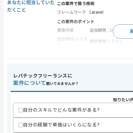
あなたに担当していた
この案件で扱う技術
だくこと
フレームワーク
Laravel
この案件のポイント
業務内容
追加開発 , システム開
担当領域/システ
基幹業務システム
ム
特徴
20代活躍中 , 30代活躍
求めるスキル
レバテックフリーランスに
スキル
案件について
要件定義からの経験
聞いてみませんか？
PHPでのシステム開発経験
歓迎スキル
知りたい
LaravelFWでの開発経験
自分のスキルでどんな案件がある?
スキルに不安がある方へ
自分の経験で単価はいくらになる?
上記に似た経験やスキルをお持ちであれば申