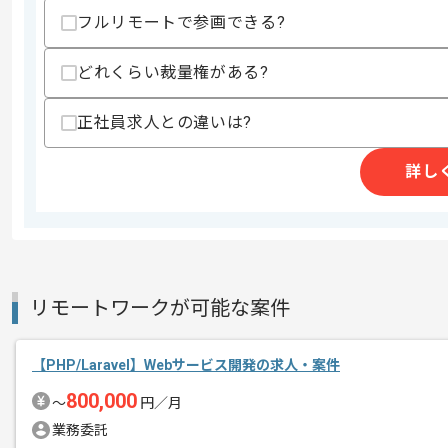
フルリモートで参画できる?
精算条件
有
どれくらい裁量権がある?
精算・お支払い
精算基準時間
150時間〜180時間
支払いサイト
15日
正社員求人との違いは?
詳し
商談回数
1回
その他募集要項
募集人数
1人
作業開始日
2021/03/01
リモートワークが可能な案件
LaravelFWを使用してPHPで開発を行
エージェントからのコ
【PHP/Laravel】Webサービス開発の求人・案件
Webシステムの要件定義から入っていた
メント
800,000
上流から一貫しての開発を好まれる方に
〜
円／月
業務委託