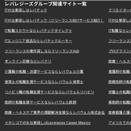
レバレジーズグループ関連サイト一覧
ITの仕事探しはレバテック
クリエイター
ITの仕事探しはレバテック（フリーランス向けサービス紹介）
ITの仕事探
IT転職スカウトならレバテックダイレクト
IT転職なら
ITエンジニア就活ならレバテックルーキー
フリーランス
フリーランスの案件探しならフリーランスHub
プログラミン
オンライン診療ならレバクリ
医療・ヘルス
介護職の転職・派遣サービスならレバウェル介護
看護師の転職
保育士の転職支援サービスならレバウェル保育士
医療技師の転
リハビリ職の転職支援サービスならレバウェルリハビリ
栄養士の転職
医師の転職支援サービスならレバウェル医師
薬剤師の転職
医療・ヘルスケア業界の課題解決支援ならレバウェル株式会社
医療看護介護の
メキシコでのお仕事探しはLeverages Career Mexico
アメリカでのお仕事