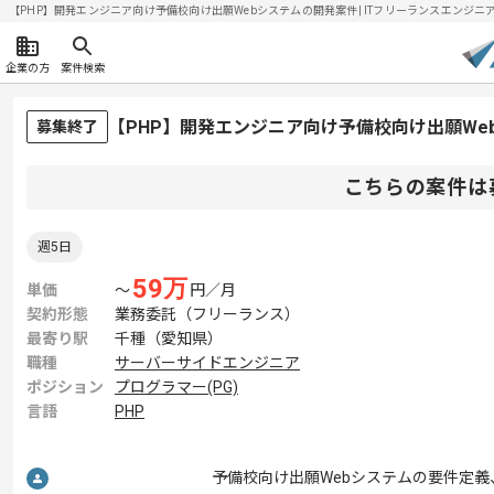
【PHP】開発エンジニア向け予備校向け出願Webシステムの開発案件| ITフリーランスエンジニアの求
企業の方
案件検索
【PHP】開発エンジニア向け予備校向け出願W
募集終了
こちらの案件は
週5日
59
万
単価
〜
円／月
契約形態
業務委託（フリーランス）
最寄り駅
千種（愛知県）
職種
サーバーサイドエンジニア
ポジション
プログラマー(PG)
言語
PHP
予備校向け出願Webシステムの要件定