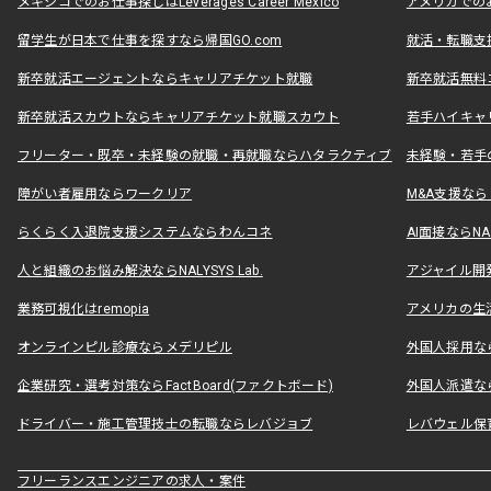
メキシコでのお仕事探しはLeverages Career Mexico
アメリカでのお仕事
留学生が日本で仕事を探すなら帰国GO.com
就活・転職支
新卒就活エージェントならキャリアチケット就職
新卒就活無料
新卒就活スカウトならキャリアチケット就職スカウト
若手ハイキャ
フリーター・既卒・未経験の就職・再就職ならハタラクティブ
未経験・若手
障がい者雇用ならワークリア
M&A支援な
らくらく入退院支援システムならわんコネ
AI面接ならNAL
人と組織のお悩み解決ならNALYSYS Lab.
アジャイル開発なら
業務可視化はremopia
アメリカの生活
オンラインピル診療ならメデリピル
外国人採用ならLe
企業研究・選考対策ならFactBoard(ファクトボード)
外国人派遣なら
ドライバー・施工管理技士の転職ならレバジョブ
レバウェル保
フリーランスエンジニアの求人・案件