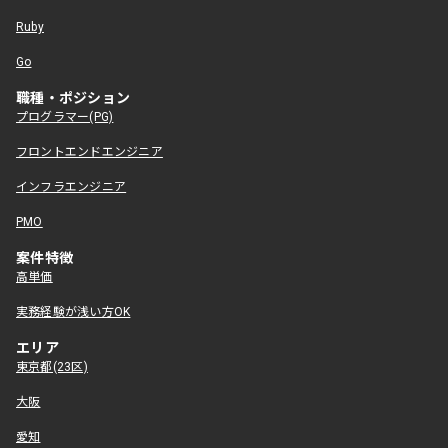
Ruby
Go
職種・ポジション
プログラマー(PG)
フロントエンドエンジニア
インフラエンジニア
PMO
案件特徴
高単価
実務経験が浅い方OK
エリア
東京都(23区)
大阪
愛知