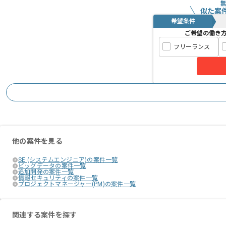
似た案
希望条件
ご希望の働き
フリーランス
他の案件を見る
SE (システムエンジニア)の案件一覧
ビッグデータの案件一覧
追加開発の案件一覧
情報セキュリティの案件一覧
プロジェクトマネージャー(PM)の案件一覧
関連する案件を探す