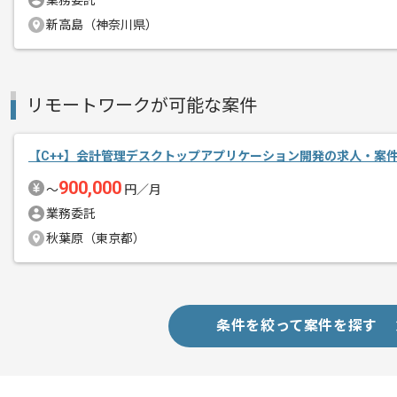
業務委託
新高島（神奈川県）
オリジナルプロダクトのto B向けセキュ
エージェントからのコ
開発している企業です。
メント
リモートワークが可能な案件
セキュリティに関する研究をしているス
集まっている現場です。
【C++】会計管理デスクトップアプリケーション開発の求人・案
900,000
〜
円／月
ネットワークセキュリティ製品開発のご
業務委託
ビックデータ関連の分析に興味のある方
秋葉原（東京都）
チームマネジメント等へもチャレンジし
お薦めの案件です。
条件を絞って案件を探す