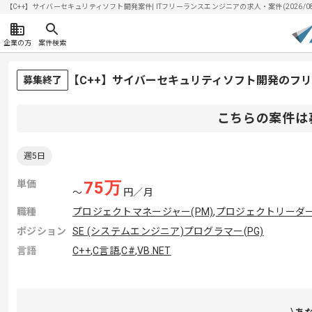
【C++】サイバーセキュリティソフト開発案件| ITフリーランスエンジニアの求人・案件(2026/08
企業の方
案件検索
【C++】サイバーセキュリティソフト開発のフ
募集終了
こちらの案件は
週5日
単価
75
万
〜
円／月
職種
プロジェクトマネージャー(PM)
,
プロジェクトリーダー(
ポジション
SE (システムエンジニア)
プログラマー(PG)
言語
C++
,
C言語
,
C#
,
VB.NET