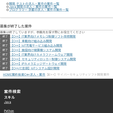
開発 テストの求人・案件の案件一覧
Java 開発の求人・案件の案件一覧
プログラマー 京都の求人・案件の案件一覧
募集が終了した案件
募集は終了していますが、参画先を探す際にお役立てください
【C++】IT業界向けメモレコ制御ソフト改修開発
終了
【C++】車載向け組み込み開発
終了
【C++】IoT充電サービス組み込み開発
終了
【C++】施設向け精算機システム開発
終了
【C++】IT業界向けカメラファームウェア開発
終了
【C++】セキュリティロッカー制御システム開発
終了
【C++】IPカメラエッジゲートウェイ開発
終了
【C++/C言語】IoTシステム設計開発
終了
HOME
案件検索
C++求人・案件
【C++】サイバーセキュリティソフト開発案件
案件検索
スキル
Java
Python