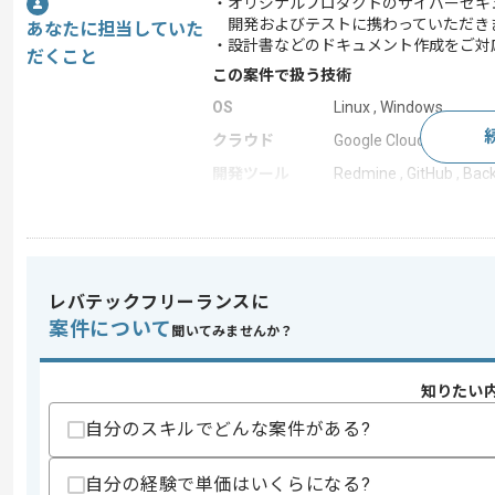
・オリジナルプロダクトのサイバーセキ
開発およびテストに携わっていただき
あなたに担当していた
・設計書などのドキュメント作成をご対
だくこと
この案件で扱う技術
OS
Linux , Windows
クラウド
Google Cloud Platform 
開発ツール
Redmine , GitHub , Backl
この案件のポイント
業界
ビッグデータ
業務内容
新規開発 , 追加開発 ,
レバテックフリーランスに
特徴
長期プロジェクト , Bto
案件について
聞いてみませんか？
知りたい
求めるスキル
スキル
・C++を用いた開発経験
自分のスキルでどんな案件がある?
・エンジニアとしての開発経験3年以上
・デスクトップアプリケーションに関す
自分の経験で単価はいくらになる?