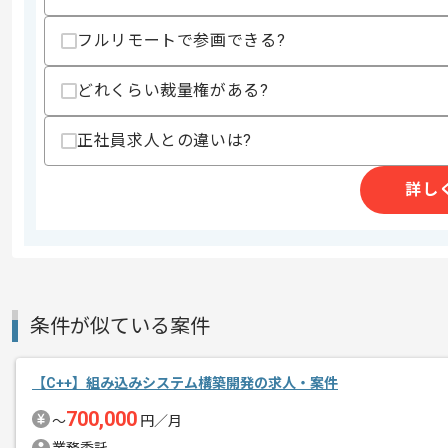
歓迎スキル
・C#を用いた開発経験
フルリモートで参画できる?
・Javaを用いた開発経験
・セキュリティへの関心
どれくらい裁量権がある?
スキルに不安がある方へ
上記に似た経験やスキルをお持ちであれば申
正社員求人との違いは?
詳し
精算条件
有
精算・お支払い
精算基準時間
140時間〜180時間
支払いサイト
15日
条件が似ている案件
商談回数
1回
【C++】組み込みシステム構築開発の求人・案件
その他募集要項
募集人数
1人
700,000
〜
円／月
作業開始日
2019/04/01