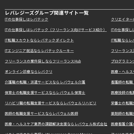
レバレジーズグループ関連サイト一覧
ITの仕事探しはレバテック
クリエイター
ITの仕事探しはレバテック（フリーランス向けサービス紹介）
ITの仕事探
IT転職スカウトならレバテックダイレクト
IT転職なら
ITエンジニア就活ならレバテックルーキー
フリーランス
フリーランスの案件探しならフリーランスHub
プログラミン
オンライン診療ならレバクリ
医療・ヘルス
介護職の転職・派遣サービスならレバウェル介護
看護師の転職
保育士の転職支援サービスならレバウェル保育士
医療技師の転
リハビリ職の転職支援サービスならレバウェルリハビリ
栄養士の転職
医師の転職支援サービスならレバウェル医師
薬剤師の転職
医療・ヘルスケア業界の課題解決支援ならレバウェル株式会社
医療看護介護の