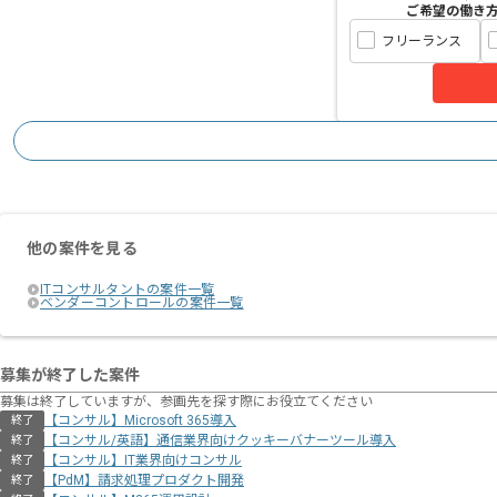
ご希望の働き
フリーランス
他の案件を見る
ITコンサルタントの案件一覧
ベンダーコントロールの案件一覧
募集が終了した案件
募集は終了していますが、参画先を探す際にお役立てください
【コンサル】Microsoft 365導入
終了
【コンサル/英語】通信業界向けクッキーバナーツール導入
終了
【コンサル】IT業界向けコンサル
終了
【PdM】請求処理プロダクト開発
終了