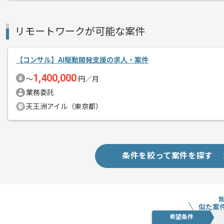
スキルアップされたい方、長期的に参画
リモートワークが可能な案件
【コンサル】AI駆動開発支援の求人・案件
1,400,000
〜
円／月
業務委託
天王洲アイル（東京都）
条件を絞って案件を探す
似た案
希望条件