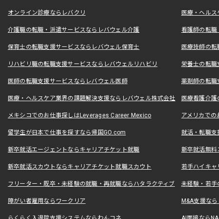
オンライン診療ならレバクリ
医療・ヘルス
介護職の転職・派遣サービスならレバウェル介護
看護師の転職
保育士の転職支援サービスならレバウェル保育士
医療技師の転
リハビリ職の転職支援サービスならレバウェルリハビリ
栄養士の転職
医師の転職支援サービスならレバウェル医師
薬剤師の転職
医療・ヘルスケア業界の課題解決支援ならレバウェル株式会社
医療看護介護の
メキシコでのお仕事探しはLeverages Career Mexico
アメリカでのお仕事
留学生が日本で仕事を探すなら帰国GO.com
就活・転職支
新卒就活エージェントならキャリアチケット就職
新卒就活無料
新卒就活スカウトならキャリアチケット就職スカウト
若手ハイキャ
フリーター・既卒・未経験の就職・再就職ならハタラクティブ
未経験・若手
障がい者雇用ならワークリア
M&A支援な
らくらく入退院支援システムならわんコネ
AI面接ならNAL