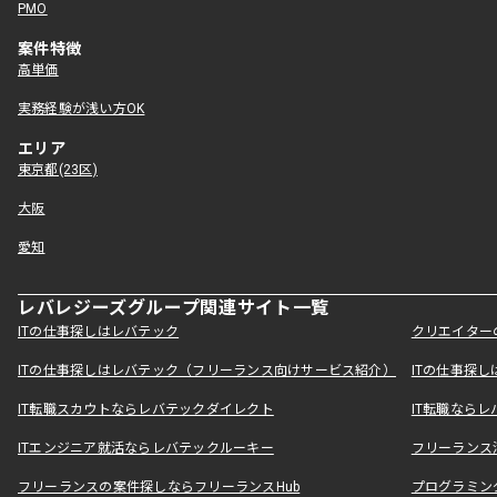
PMO
案件特徴
高単価
実務経験が浅い方OK
エリア
東京都(23区)
大阪
愛知
レバレジーズグループ関連サイト一覧
ITの仕事探しはレバテック
クリエイター
ITの仕事探しはレバテック（フリーランス向けサービス紹介）
ITの仕事探
IT転職スカウトならレバテックダイレクト
IT転職なら
ITエンジニア就活ならレバテックルーキー
フリーランス
フリーランスの案件探しならフリーランスHub
プログラミン