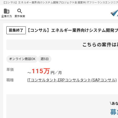
【コンサル】エネルギー業界向けシステム開発プロジェクト支援案件| ITフリーランスエンジニアの求人
企業の方
案件検索
【コンサル】エネルギー業界向けシステム開発
募集終了
こちらの案件は
オンライン商談OK
週5日
単価
115
万
〜
円／月
職種
ITコンサルタント
,
ERPコンサルタント(SAPコンサル)
あ
募