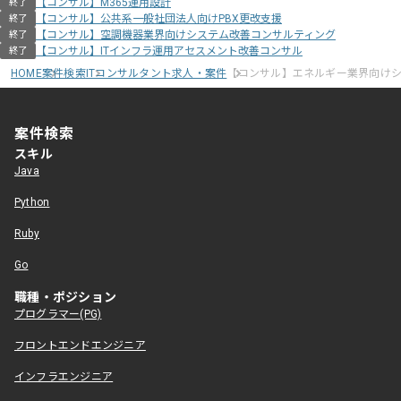
【コンサル】M365運用設計
終了
【コンサル】公共系一般社団法人向けPBX更改支援
終了
【コンサル】空調機器業界向けシステム改善コンサルティング
終了
【コンサル】ITインフラ運用アセスメント改善コンサル
終了
HOME
案件検索
ITコンサルタント求人・案件
【コンサル】エネルギー業界向け
案件検索
スキル
Java
Python
Ruby
Go
職種・ポジション
プログラマー(PG)
フロントエンドエンジニア
インフラエンジニア