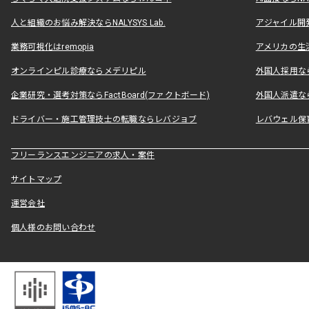
人と組織のお悩み解決ならNALYSYS Lab.
アジャイル開発なら
業務可視化はremopia
アメリカの生活
オンラインピル診療ならメデリピル
外国人採用ならLe
企業研究・選考対策ならFactBoard(ファクトボード)
外国人派遣なら
ドライバー・施工管理技士の転職ならレバジョブ
レバウェル保
フリーランスエンジニアの求人・案件
サイトマップ
運営会社
個人様のお問い合わせ