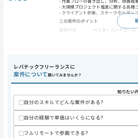
- 作業フローの書き出し、分析、改善提
- 大規模プロジェクト推進に関する各種
- クライアント折衝、ステークホルダー
この案件のポイント
業務内容
ベンダーコントロール
特徴
参画実績あり , 20代活躍
求めるスキル
レバテックフリーランスに
スキル
・コンサルファーム案件参画経験
案件について
聞いてみませんか？
・大規模プロジェクト参画経験
・作業フローの作成経験
・クライアント折衝経験
知りたい
スキルに不安がある方へ
自分のスキルでどんな案件がある?
上記に似た経験やスキルをお持ちであれば申
自分の経験で単価はいくらになる?
フルリモートで参画できる?
精算条件