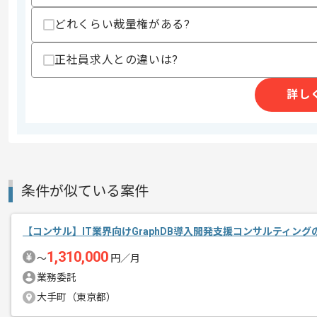
精算・お支払い
精算基準時間
140時間〜180時間
どれくらい裁量権がある?
支払いサイト
15日
正社員求人との違いは?
詳し
商談回数
1回
その他募集要項
募集人数
1人
作業開始日
2026/01/19
条件が似ている案件
レバテックでの実績がある企業の案件で
エージェントからのコ
メント
【コンサル】IT業界向けGraphDB導入開発支援コンサルティン
コンサルティングの経験を活かすことが
1,310,000
複数案件を保有している企業ですので、
〜
円／月
ご経験と実績に応じて別案件のご提案も
業務委託
新しいアイディアや技術を積極的に導入
大手町（東京都）
経験豊富なメンバーと成長が出来る環境