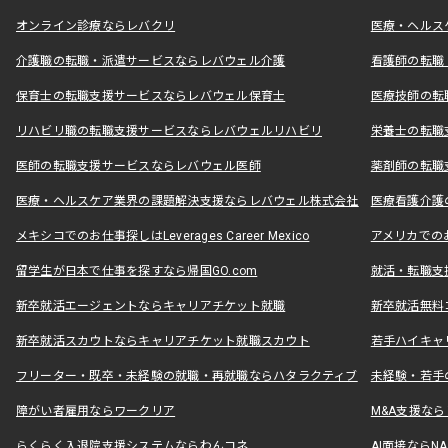
オンライン診療ならレバクリ
医療・ヘルス
介護職の転職・派遣サービスならレバウェル介護
看護師の転職
保育士の転職支援サービスならレバウェル保育士
医療技師の転
リハビリ職の転職支援サービスならレバウェルリハビリ
栄養士の転職
医師の転職支援サービスならレバウェル医師
薬剤師の転職
医療・ヘルスケア業界の課題解決支援ならレバウェル株式会社
医療看護介護の
メキシコでのお仕事探しはLeverages Career Mexico
アメリカでのお仕事
留学生が日本で仕事を探すなら帰国GO.com
就活・転職支
新卒就活エージェントならキャリアチケット就職
新卒就活無料
新卒就活スカウトならキャリアチケット就職スカウト
若手ハイキャ
フリーター・既卒・未経験の就職・再就職ならハタラクティブ
未経験・若手
障がい者雇用ならワークリア
M&A支援な
らくらく入退院支援システムならわんコネ
AI面接ならNAL