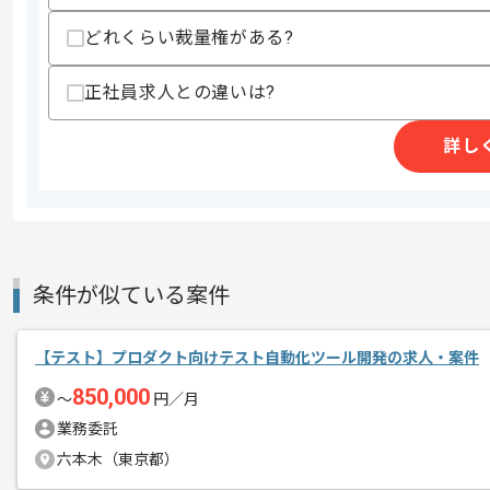
その他募集要項
募集人数
1人
どれくらい裁量権がある?
作業開始日
2019/06/10
正社員求人との違いは?
レバテック実績有りの企業でございます
詳し
エージェントからのコ
メント
テスト設計～実施経験がある方にマッチ
条件が似ている案件
【テスト】プロダクト向けテスト自動化ツール開発の求人・案件
850,000
〜
円／月
業務委託
六本木（東京都）