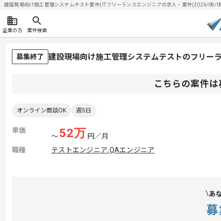
建設現場向け施工管理システムテスト案件| ITフリーランスエンジニアの求人・案件(2026/08/0
企業の方
案件検索
建設現場向け施工管理システムテストのフリー
募集終了
こちらの案件は
オンライン商談OK
週5日
単価
52
万
〜
円／月
職種
テストエンジニア
,
QAエンジニア
あ
募