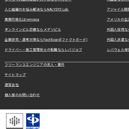
人と組織のお悩み解決ならNALYSYS Lab.
アジャイル開発なら
業務可視化はremopia
アメリカの生活
オンラインピル診療ならメデリピル
外国人採用ならLe
企業研究・選考対策ならFactBoard(ファクトボード)
外国人派遣なら
ドライバー・施工管理技士の転職ならレバジョブ
レバウェル保
フリーランスエンジニアの求人・案件
サイトマップ
運営会社
個人様のお問い合わせ