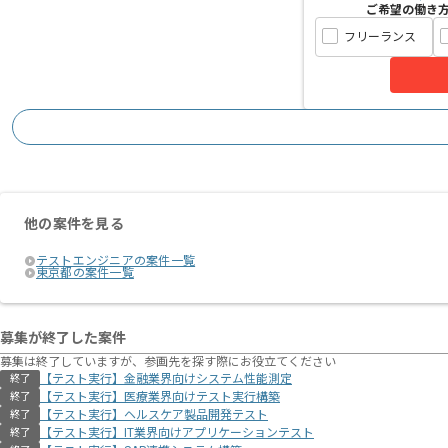
ご希望の働き
フリーランス
他の案件を見る
テストエンジニアの案件一覧
東京都の案件一覧
募集が終了した案件
募集は終了していますが、参画先を探す際にお役立てください
【テスト実行】金融業界向けシステム性能測定
終了
【テスト実行】医療業界向けテスト実行構築
終了
【テスト実行】ヘルスケア製品開発テスト
終了
【テスト実行】IT業界向けアプリケーションテスト
終了