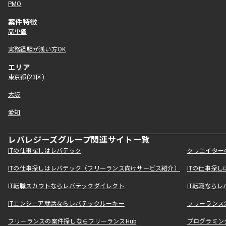
PMO
案件特徴
高単価
実務経験が浅い方OK
エリア
東京都(23区)
大阪
愛知
レバレジーズグループ関連サイト一覧
ITの仕事探しはレバテック
クリエイター
ITの仕事探しはレバテック（フリーランス向けサービス紹介）
ITの仕事探
IT転職スカウトならレバテックダイレクト
IT転職なら
ITエンジニア就活ならレバテックルーキー
フリーランス
フリーランスの案件探しならフリーランスHub
プログラミン