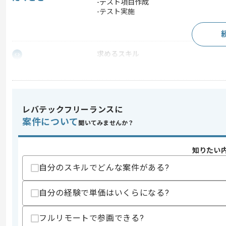
-テスト項目作成
-テスト実施
求めるスキル
スキル
・テスト設計～実施経験
スキルに不安がある方へ
上記に似た経験やスキルをお持ちであれば申
レバテックフリーランスに
案件について
聞いてみませんか？
精算条件
有
知りたい
精算・お支払い
精算基準時間
140時間〜180時間
自分のスキルでどんな案件がある?
支払いサイト
15日
自分の経験で単価はいくらになる?
商談回数
1回
フルリモートで参画できる?