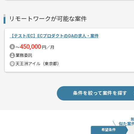
リモートワークが可能な案件
【テスト/EC】ECプロダクトのQAの求人・案件
450,000
〜
円／月
業務委託
天王洲アイル（東京都）
条件を絞って案件を探す
似た案
希望条件