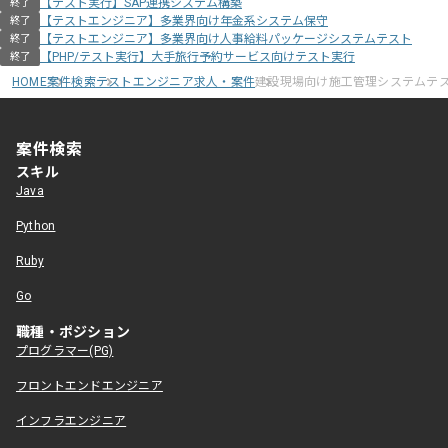
【テスト実行】SAP連携システム構築
終了
【テストエンジニア】多業界向け年金系システム保守
終了
【テストエンジニア】多業界向け人事給料パッケージシステムテスト
終了
【PHP/テスト実行】大手旅行予約サービス向けテスト実行
終了
HOME
案件検索
テストエンジニア求人・案件
建設現場向け施工管理システムテ
案件検索
スキル
Java
Python
Ruby
Go
職種・ポジション
プログラマー(PG)
フロントエンドエンジニア
インフラエンジニア