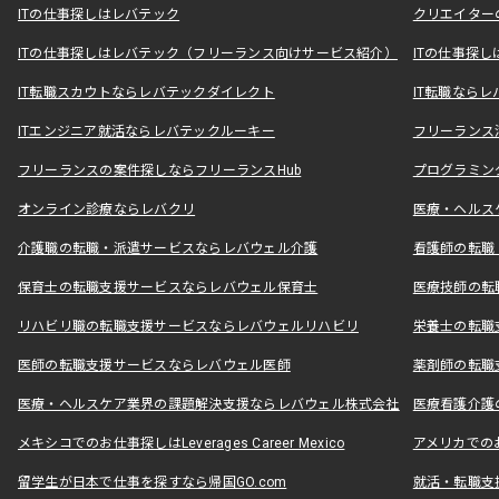
ITの仕事探しはレバテック
クリエイター
ITの仕事探しはレバテック（フリーランス向けサービス紹介）
ITの仕事探
IT転職スカウトならレバテックダイレクト
IT転職なら
ITエンジニア就活ならレバテックルーキー
フリーランス
フリーランスの案件探しならフリーランスHub
プログラミン
オンライン診療ならレバクリ
医療・ヘルス
介護職の転職・派遣サービスならレバウェル介護
看護師の転職
保育士の転職支援サービスならレバウェル保育士
医療技師の転
リハビリ職の転職支援サービスならレバウェルリハビリ
栄養士の転職
医師の転職支援サービスならレバウェル医師
薬剤師の転職
医療・ヘルスケア業界の課題解決支援ならレバウェル株式会社
医療看護介護の
メキシコでのお仕事探しはLeverages Career Mexico
アメリカでのお仕事
留学生が日本で仕事を探すなら帰国GO.com
就活・転職支