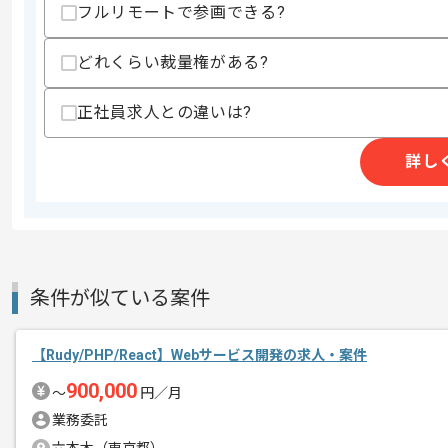
フルリモートで参画できる?
・クラウドを用いた開発経験
スキルに不安がある方へ
どれくらい裁量権がある?
上記に似た経験やスキルをお持ちであれば申
正社員求人との違いは?
詳し
精算条件
有
精算・お支払い
精算基準時間
140時間〜180時間
支払いサイト
15日
条件が似ている案件
商談回数
1回
その他募集要項
募集人数
1人
【Rudy/PHP/React】Webサービス開発の求人・案件
作業開始日
2019/07/10
900,000
〜
円／月
業務委託