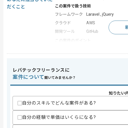
この案件で扱う技術
だくこと
フレームワーク
Laravel , jQuery
クラウド
AWS
開発ツール
GitHub
この案件のポイント
業務内容
新規開発 , 追加開発
担当領域/システ
クラウドサービス
ム
レバテックフリーランスに
特徴
30代活躍中 , 長期プ
案件について
聞いてみませんか？
求めるスキル
知りたい
スキル
・Rubyを用いた開発実務経験2年以上
自分のスキルでどんな案件がある?
・RubyonRailsを用いた開発実務経験
歓迎スキル
自分の経験で単価はいくらになる?
・JavaScriptを用いた開発経験
・DBのテーブル設計のご経験