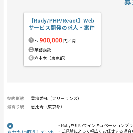
募
【Rudy/PHP/React】Web
サービス開発の求人・案件
900,000
〜
円／月
業務委託
六本木（東京都）
契約形態
業務委託（フリーランス）
最寄り駅
恵比寿（東京都）
・Rubyを用いてインキュベーションプ
・ご経験によって幅広くお任せする場合
あなたに担当していた