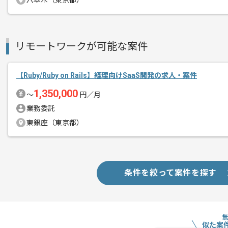
六本木（東京都）
クラウドファンディングやマーケティン
エージェントからのコ
オープンイノベーションのプラットフォ
メント
新規事業に特化した自社サービスを展開
リモートワークが可能な案件
様々な企業の新規事業やイノベーション
【Ruby/Ruby on Rails】経理向けSaaS開発の求人・案件
今人気のクラウドファンディング事業と
1,350,000
〜
円／月
新規事業開発支援のプラットフォーム開
業務委託
東銀座（東京都）
モダンな開発環境で長期的にスキルアッ
条件を絞って案件を探す
似た案