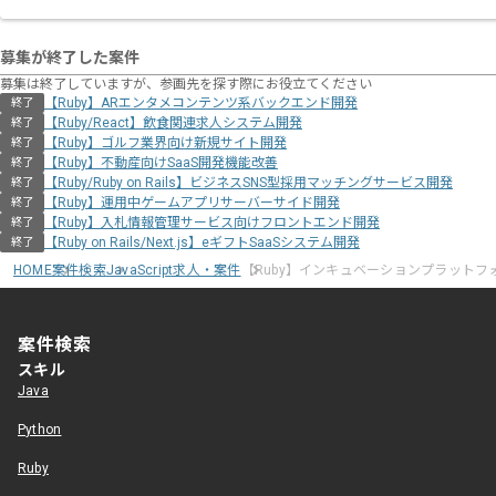
募集が終了した案件
募集は終了していますが、参画先を探す際にお役立てください
【Ruby】ARエンタメコンテンツ系バックエンド開発
終了
【Ruby/React】飲食関連求人システム開発
終了
【Ruby】ゴルフ業界向け新規サイト開発
終了
【Ruby】不動産向けSaaS開発機能改善
終了
【Ruby/Ruby on Rails】ビジネスSNS型採用マッチングサービス開発
終了
【Ruby】運用中ゲームアプリサーバーサイド開発
終了
【Ruby】入札情報管理サービス向けフロントエンド開発
終了
【Ruby on Rails/Next.js】eギフトSaaSシステム開発
終了
HOME
案件検索
JavaScript求人・案件
【Ruby】インキュベーションプラットフ
案件検索
スキル
Java
Python
Ruby