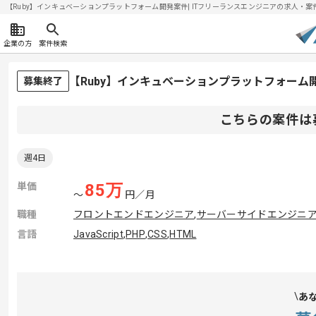
【Ruby】インキュベーションプラットフォーム開発案件| ITフリーランスエンジニアの求人・案件(20
企業の方
案件検索
【Ruby】インキュベーションプラットフォー
募集終了
こちらの案件は
週4日
単価
85
万
〜
円／月
職種
フロントエンドエンジニア
,
サーバーサイドエンジニ
言語
JavaScript
,
PHP
,
CSS
,
HTML
あ