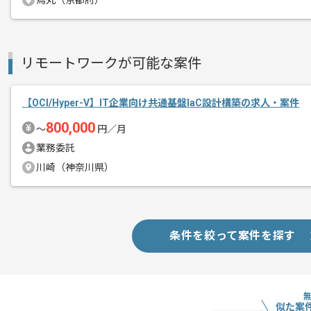
烏丸（京都府）
リモートワークが可能な案件
【OCI/Hyper-V】IT企業向け共通基盤IaC設計構築の求人・案件
800,000
〜
円／月
業務委託
川崎（神奈川県）
条件を絞って案件を探す
似た案