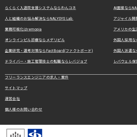
らくらく入退院支援システムならわんコネ
AI面接ならNAL
人と組織のお悩み解決ならNALYSYS Lab.
アジャイル開発なら
業務可視化はremopia
アメリカの生活
オンラインピル診療ならメデリピル
外国人採用ならLe
企業研究・選考対策ならFactBoard(ファクトボード)
外国人派遣なら
ドライバー・施工管理技士の転職ならレバジョブ
レバウェル保
フリーランスエンジニアの求人・案件
サイトマップ
運営会社
個人様のお問い合わせ