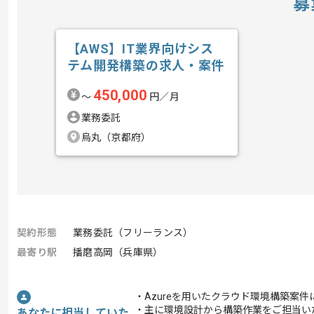
募
【AWS】IT業界向けシス
テム開発構築の求人・案件
450,000
〜
円／月
業務委託
烏丸（京都府）
契約形態
業務委託（フリーランス）
最寄り駅
播磨高岡（兵庫県）
・Azureを用いたクラウド環境構築案
・主に環境設計から構築作業をご担当い
あなたに担当していた