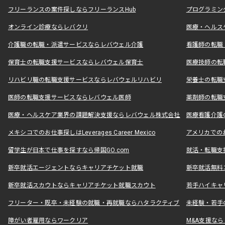
フリーランスの案件探しならフリーランスHub
プログラミン
オンライン診療ならレバクリ
医療・ヘルス
介護職の転職・派遣サービスならレバウェル介護
看護師の転職
保育士の転職支援サービスならレバウェル保育士
医療技師の転
リハビリ職の転職支援サービスならレバウェルリハビリ
栄養士の転職
医師の転職支援サービスならレバウェル医師
薬剤師の転職
医療・ヘルスケア業界の課題解決支援ならレバウェル株式会社
医療看護介護の
メキシコでのお仕事探しはLeverages Career Mexico
アメリカでのお仕事
留学生が日本で仕事を探すなら帰国GO.com
就活・転職支
新卒就活エージェントならキャリアチケット就職
新卒就活無料
新卒就活スカウトならキャリアチケット就職スカウト
若手ハイキャ
フリーター・既卒・未経験の就職・再就職ならハタラクティブ
未経験・若手
障がい者雇用ならワークリア
M&A支援な