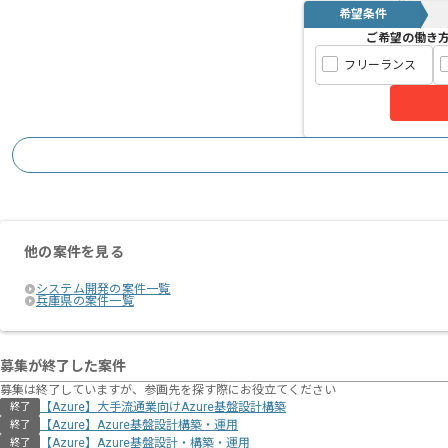
希望条件
ご希望の働き
フリーランス
他の案件を見る
システム開発の案件一覧
兵庫県の案件一覧
募集が終了した案件
募集は終了していますが、参画先を探す際にお役立てください
【Azure】大手流通業向けAzure基盤設計構築
終了
【Azure】Azure基盤設計構築・運用
終了
【Azure】Azure基盤設計・構築・運用
終了