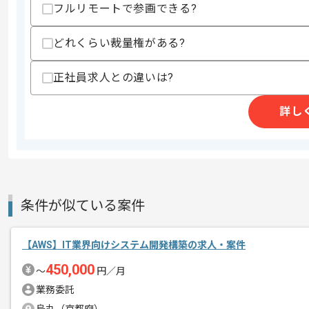
フルリモートで参画できる?
商談回数
1回
その他募集要項
募集人数
1人
どれくらい裁量権がある?
作業開始日
2026/01/13
正社員求人との違いは?
詳し
ソフトウェア開発や電子電気系開発、機
エージェントからのコ
を展開している企業でございます。
メント
今回はクラウド環境構築案件に携わって
Azureを用いた実務経験を活かしたい
条件が似ている案件
基本的には常駐での作業を見込んでおり
【AWS】IT業界向けシステム開発構築の求人・案件
チームでの開発が得意な方にマッチしま
450,000
〜
円／月
業務委託