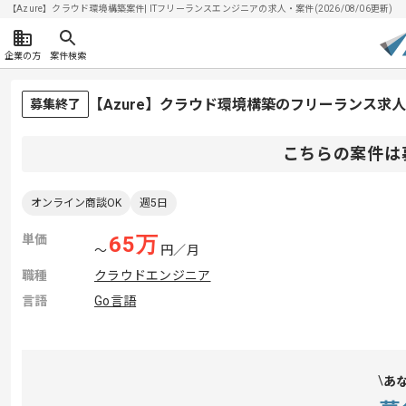
【Azure】クラウド環境構築案件| ITフリーランスエンジニアの求人・案件(2026/08/06更新)
企業の方
案件検索
【Azure】クラウド環境構築のフリーランス求
募集終了
こちらの案件は
オンライン商談OK
週5日
単価
65
万
〜
円／月
職種
クラウドエンジニア
言語
Go言語
あ