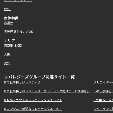
インフラエンジニア
PMO
案件特徴
高単価
実務経験が浅い方OK
エリア
東京都(23区)
大阪
愛知
レバレジーズグループ関連サイト一覧
ITの仕事探しはレバテック
クリエイター
ITの仕事探しはレバテック（フリーランス向けサービス紹介）
ITの仕事探
IT転職スカウトならレバテックダイレクト
IT転職なら
ITエンジニア就活ならレバテックルーキー
フリーランス