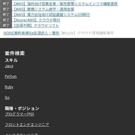
【AWS】海外向け営業支援・販売管理システムインフラ構築運用
終了
【AWS】業務システム保守・運用支援
終了
【AWS】電力会社向け認証基盤システムOS移行
終了
【Azure/AWS】クラウド移行
終了
【言語不問】クラウドリフト
終了
HOME
案件検索
Go言語求人・案件
【Azure】クラウド環境構築案件
案件検索
スキル
Java
Python
Ruby
Go
職種・ポジション
プログラマー(PG)
フロントエンドエンジニア