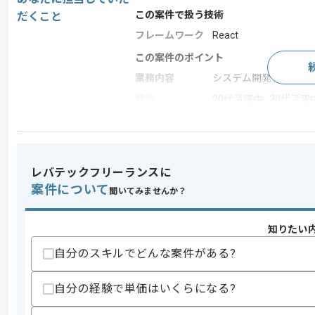
この案件で扱う技術
だくこと
フレームワーク
React
この案件のポイント
業務内容
システム開発 , 受託開
特徴
20代活躍中 , 30代活躍
求めるスキル
スキル
レバテックフリーランスに
・Azure環境の設計及び構築経験
案件について
聞いてみませんか？
歓迎スキル
・Goを用いた開発経験
・Reactを用いた開発経験
知りたい
自分のスキルでどんな案件がある?
スキルに不安がある方へ
上記に似た経験やスキルをお持ちであれば申
自分の経験で単価はいくらになる?