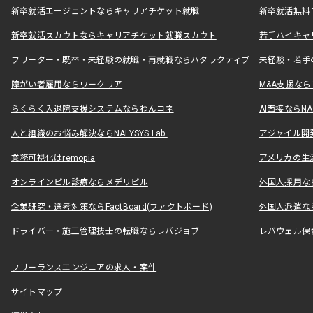
新卒就活エージェントならキャリアチケット就職
新卒就活無料
新卒就活スカウトならキャリアチケット就職スカウト
若手ハイキャ
フリーター・既卒・未経験の就職・再就職ならハタラクティブ
未経験・若手
障がい者雇用ならワークリア
M&A支援な
らくらく入退院支援システムならわんコネ
AI面接ならNAL
人と組織のお悩み解決ならNALYSYS Lab.
アジャイル開発なら
業務可視化はremopia
アメリカの生活
オンラインピル診療ならメデリピル
外国人採用ならLe
企業研究・選考対策ならFactBoard(ファクトボード)
外国人派遣なら
ドライバー・施工管理技士の転職ならレバジョブ
レバウェル保
フリーランスエンジニアの求人・案件
サイトマップ