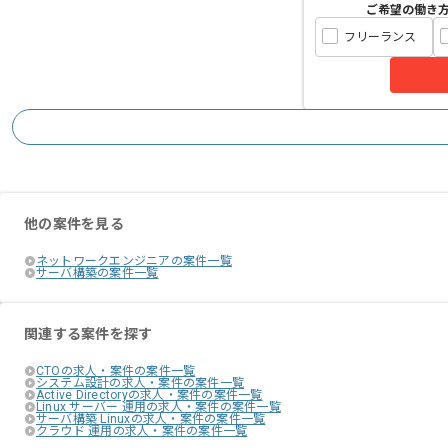
ご希望の働き
フリーランス
他の案件を見る
ネットワークエンジニアの案件一覧
サーバ構築の案件一覧
関連する案件を探す
CTOの求人・案件の案件一覧
システム設計の求人・案件の案件一覧
Active Directoryの求人・案件の案件一覧
Linux サーバー 運用の求人・案件の案件一覧
サーバ構築 Linuxの求人・案件の案件一覧
クラウド 運用の求人・案件の案件一覧