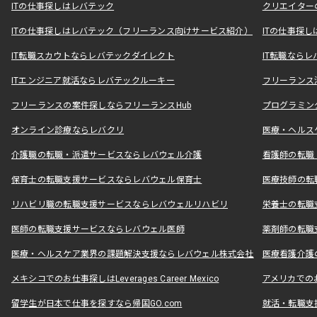
ITの仕事探しはレバテック
クリエイター
ITの仕事探しはレバテック（フリーランス向けサービス紹介）
ITの仕事探
IT転職スカウトならレバテックダイレクト
IT転職なら
ITエンジニア就活ならレバテックルーキー
フリーランス
フリーランスの案件探しならフリーランスHub
プログラミン
オンライン診療ならレバクリ
医療・ヘルス
介護職の転職・派遣サービスならレバウェル介護
看護師の転職
保育士の転職支援サービスならレバウェル保育士
医療技師の転
リハビリ職の転職支援サービスならレバウェルリハビリ
栄養士の転職
医師の転職支援サービスならレバウェル医師
薬剤師の転職
医療・ヘルスケア業界の課題解決支援ならレバウェル株式会社
医療看護介護の
メキシコでのお仕事探しはLeverages Career Mexico
アメリカでのお仕事
留学生が日本で仕事を探すなら帰国GO.com
就活・転職支