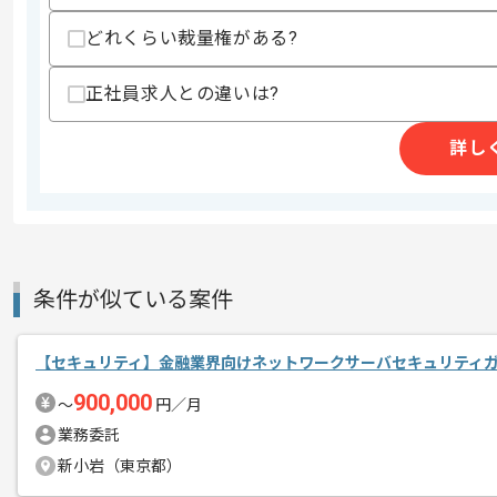
どれくらい裁量権がある?
精算条件
有
正社員求人との違いは?
精算・お支払い
精算基準時間
140時間〜190時間
支払いサイト
15日
詳し
商談回数
1回
その他募集要項
募集人数
1人
条件が似ている案件
作業開始日
2019/11/01
【セキュリティ】金融業界向けネットワークサーバセキュリティ
レバテック実績ありの企業でございます
900,000
〜
円／月
エージェントからのコ
業務委託
メント
OS(Windows/Linux)の基本機能の
新小岩（東京都）