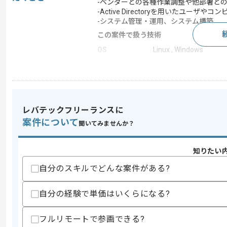
-ベンダーとの各種作業調整や他部署と
-Active Directoryを用いたユーザや
-システム管理・運用、システム構築
この案件で扱う技術
OS
Linux , Windows
クラウド
Microsoft Azure
この案件のポイント
業務内容
サーバ構築
レバテックフリーランスに
案件について
聞いてみませんか？
求めるスキル
スキル
・OS(Windows/Linux)の基本機能につ
知りたい
・システム設計(要件定義～基本設計)経
自分のスキルでどんな案件がある?
・Azure Active Directoryの知見
・各ミドルウェアの導入経験
・運用､ログ分析経験
自分の経験で単価はいくらになる?
スキルに不安がある方へ
フルリモートで参画できる?
上記に似た経験やスキルをお持ちであれば申