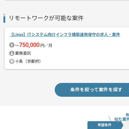
リモートワークが可能な案件
【Linux】ITシステム向けインフラ構築運用保守の求人・案件
750,000
〜
円／月
業務委託
十条（京都府）
条件を絞って案件を探す
似た案
希望条件