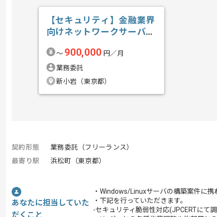
【セキュリティ】金融業界
向けネットワークサーバセ
キュリティガ...の求人・案
900,000
〜
円／月
件
業務委託
新小岩（東京都）
契約形態
業務委託（フリーランス）
最寄り駅
浜松町（東京都）
・Windows/Linuxサーバの構築案件
・下記を行っていただきます。
あなたに担当していた
-セキュリティ脆弱性対応(JPCERTにて調
だくこと