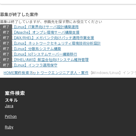
募集が終了した案件
募集は終了していますが、参画先を探す際にお役立てください
【Linux】IT業界向けサーバ設計構築運用
終了
【Apache】オンプレ環境サーバ構築支援
終了
【AIX/RHEL】メガバンク向けパッチ適用作業支援
終了
【Linux】ネットワークセキュリティ環境技術分析設計
終了
【Linux】分散系システム構築
終了
【Linux】IoTシステムサーバー構築移行
終了
【RHEL/AWS】航空会社向けシステム維持管理
終了
【Linux】インフラ運用保守
終了
HOME
案件検索
ネットワークエンジニア求人・案件
【Windows/Linux】イ
案件検索
スキル
Java
Python
Ruby