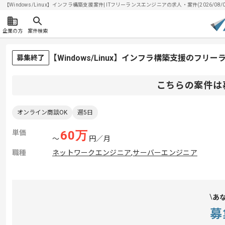
【Windows/Linux】インフラ構築支援案件| ITフリーランスエンジニアの求人・案件(2026/08/
企業の方
案件検索
【Windows/Linux】インフラ構築支援のフリ
募集終了
こちらの案件は
オンライン商談OK
週5日
単価
60
万
〜
円／月
職種
ネットワークエンジニア
,
サーバーエンジニア
あ
募