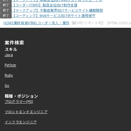
【マークアップ】事業会社向けwebシステムリニューアル
【コーダー(CMS)】製造会社向け制作支援
終了
【マークアップ】不動産業界向けサービスサイト構築開発
終了
【コーディング】Webサービス向けIRサイト運用保守
終了
HOME
案件検索
HTMLコーダー求人・案件
【週3可/リモート可】【HTML/CSS/
案件検索
スキル
Java
Python
Ruby
Go
職種・ポジション
プログラマー(PG)
フロントエンドエンジニア
インフラエンジニア