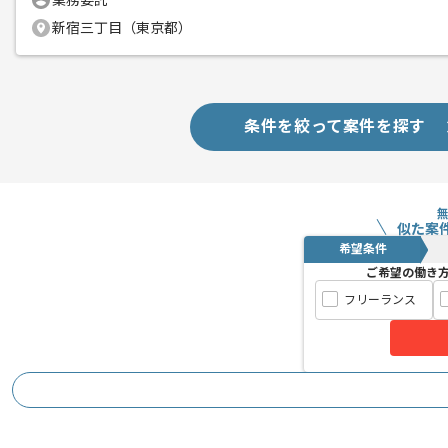
業務委託
支払いサイト
15日
新宿三丁目（東京都）
商談回数
1回
その他募集要項
募集人数
1人
条件を絞って案件を探す
作業開始日
2018/10/01
似た案
「常にユーザー目線に立ったサイト」を
エージェントからのコ
希望条件
ディレクター、デザイナー、エンジニア
メント
ご希望の働き
速いサイクルでの開発を進めている企業
フリーランス
オフィスも綺麗で風通しがよく、
エンジニアとして作業しやすい環境の案