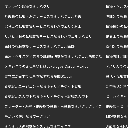
オンライン診療ならレバクリ
医療・ヘルス
介護職の転職・派遣サービスならレバウェル介護
看護師の転職
保育士の転職支援サービスならレバウェル保育士
医療技師の転
リハビリ職の転職支援サービスならレバウェルリハビリ
栄養士の転職
医師の転職支援サービスならレバウェル医師
薬剤師の転職
医療・ヘルスケア業界の課題解決支援ならレバウェル株式会社
医療看護介護の
メキシコでのお仕事探しはLeverages Career Mexico
アメリカでのお仕事
留学生が日本で仕事を探すなら帰国GO.com
就活・転職支
新卒就活エージェントならキャリアチケット就職
新卒就活無料
新卒就活スカウトならキャリアチケット就職スカウト
若手ハイキャ
フリーター・既卒・未経験の就職・再就職ならハタラクティブ
未経験・若手
障がい者雇用ならワークリア
M&A支援な
らくらく入退院支援システムならわんコネ
AI面接ならNAL