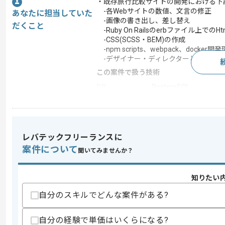
・既存旅行比較サイトの開発における下
-各Webサイトの数値、文言の修正
あなたに担当していた
-画像の書き出し、差し替え
だくこと
-Ruby On Railsのerbファイル上でのH
-CSS(SCSS・BEM)の作成
-npm scripts、webpack、docke
-デザイナー・ディレクターとの チケ
この案件で扱う技術
DB
PostgreSQL
クラウド
AWS
アプリケーショ
Unicorn
ン サーバー
レバテックフリーランスに
Webサーバー
Nginx
案件について
聞いてみませんか？
統合開発環境
RubyMine
開発ツール
GitHub , Docker , Jenki
知りたい
この案件のポイント
自分のスキルでどんな案件がある?
業務内容
新規開発 , 追加開発 ,
担当領域/システ
スマートフォンアプリ
自分の経験で単価はいくらになる?
ム