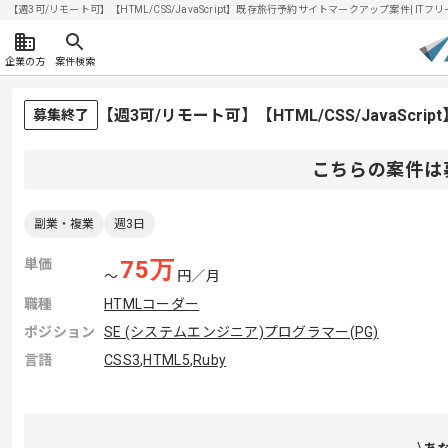
【週3可/リモート可】【HTML/CSS/JavaScript】既存旅行予約サイトマークアップ案件| ITフ
企業の方
案件検索
【週3可/リモート可】【HTML/CSS/JavaS
募集終了
こちらの案件は
副業・複業
週3日
単価
75
万
〜
円／月
職種
HTMLコーダー
ポジション
SE (システムエンジニア)
プログラマー(PG)
言語
CSS3
,
HTML5
,
Ruby