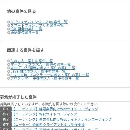
他の案件を見る
SE (システムエンジニア)の案件一覧
スマートフォンアプリの案件一覧
追加開発の案件一覧
東京都の案件一覧
関連する案件を探す
BIの求人・案件の案件一覧
マークアップの求人・案件の案件一覧
Web アプリ開発の求人・案件の案件一覧
Java 開発の求人・案件の案件一覧
Javascript プログラマーの求人・案件の案件一覧
プログラマー 京都の求人・案件の案件一覧
募集が終了した案件
募集は終了していますが、参画先を探す際にお役立てください
【コーディング】建設業界向けWebサイトコーディング
終了
【コーディング】Webサイトコーディング
終了
【コーディング】事業会社向けWebサイトデザインコーディング
終了
【コーダー】金融系クライアント向け制作支援
終了
終了