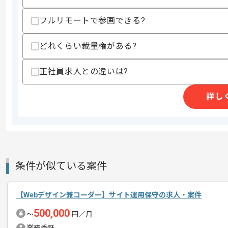
特徴
長期プロジェクト
フルリモートで参画できる?
どれくらい裁量権がある?
求めるスキル
スキル
・Gitの業務経験もしくはサブバージョ
正社員求人との違いは?
・SCSS（SASSでも可） の業務経験
・BEM, OOCSS等のCSS設計を使った
・Macのterminalを使った操作に抵抗
詳し
歓迎スキル
・SEOやユーザビリティを考慮したサイ
スキルに不安がある方へ
上記に似た経験やスキルをお持ちであれば申
条件が似ている案件
【Webデザイン兼コーダー】サイト運用保守の求人・案件
精算条件
有
精算・お支払い
500,000
〜
円／月
精算基準時間
140時間〜180時間