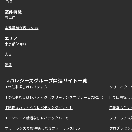
PMO
案件特徴
高単価
実務経験が浅い方OK
エリア
東京都(23区)
大阪
愛知
レバレジーズグループ関連サイト一覧
ITの仕事探しはレバテック
クリエイター
ITの仕事探しはレバテック（フリーランス向けサービス紹介）
ITの仕事探
IT転職スカウトならレバテックダイレクト
IT転職なら
ITエンジニア就活ならレバテックルーキー
フリーランス
フリーランスの案件探しならフリーランスHub
プログラミン