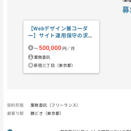
あ
募
【Webデザイン兼コーダ
ー】サイト運用保守の求
人・案件
500,000
〜
円／月
業務委託
新宿三丁目（東京都）
契約形態
業務委託（フリーランス）
最寄り駅
勝どき（東京都）