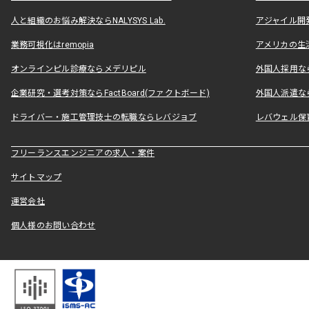
人と組織のお悩み解決ならNALYSYS Lab.
アジャイル開発なら
業務可視化はremopia
アメリカの生活
オンラインピル診療ならメデリピル
外国人採用ならLe
企業研究・選考対策ならFactBoard(ファクトボード)
外国人派遣なら
ドライバー・施工管理技士の転職ならレバジョブ
レバウェル保
フリーランスエンジニアの求人・案件
サイトマップ
運営会社
個人様のお問い合わせ