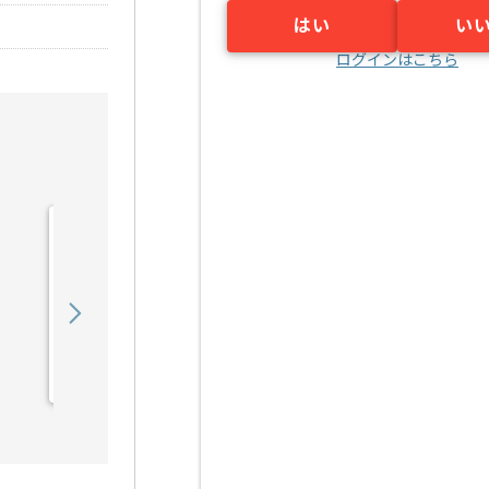
はい
い
ログインはこちら
【テスト】スマートビルデ
ィング開発の求人・案件
950,000
〜
円／月
業務委託
赤坂見附（東京都）