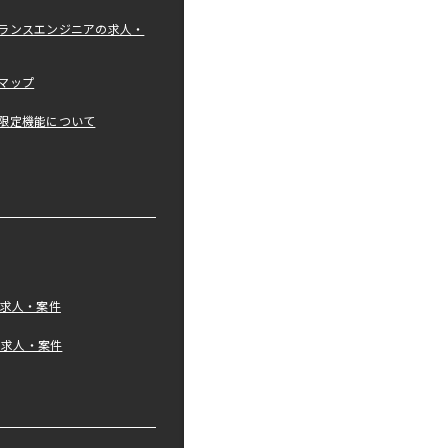
ランスエンジニアの求人・
マップ
限定機能について
の求人・案件
tの求人・案件