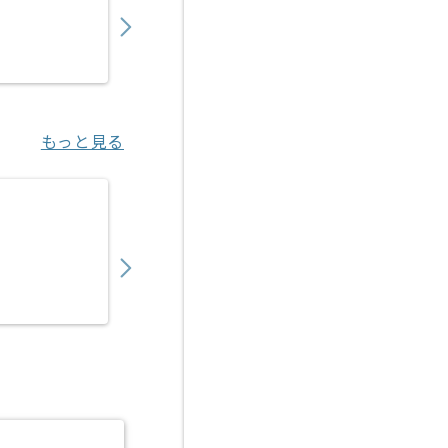
〜
円／月
業務委託
赤坂見附（東京都）
もっと見る
【テスト設計】地方銀行向けシステムテスト
700,000
〜
円／月
業務委託
横浜（神奈川県）