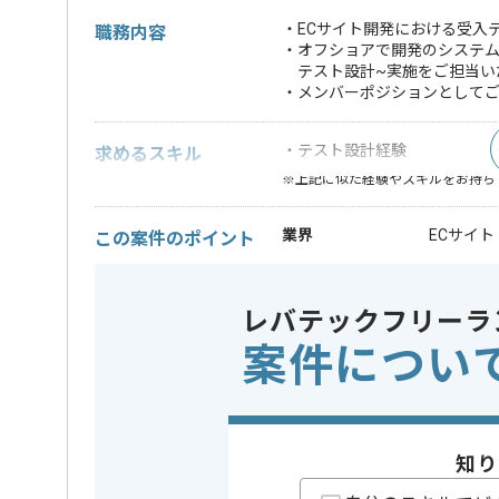
・ECサイト開発における受入
職務内容
・オフショアで開発のシステ
テスト設計~実施をご担当い
・メンバーポジションとしてご
・テスト設計経験
求めるスキル
※上記に似た経験やスキルをお持ち
業界
ECサイト
この案件のポイント
特徴
参画実績
レバテックフリーラ
精算条件
有
精算・お支払い
案件につい
精算基準時間
140時間
支払いサイト
15日
知り
担当者より