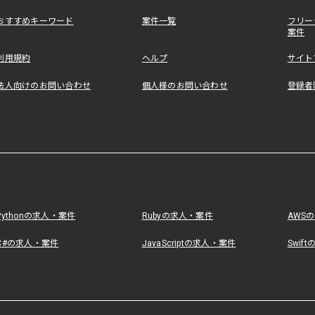
おすすめキーワード
案件一覧
フリー
案件
利用規約
ヘルプ
サイト
法人向けのお問い合わせ
個人様のお問い合わせ
登録者
Pythonの求人・案件
Rubyの求人・案件
AWS
C#の求人・案件
JavaScriptの求人・案件
Swif