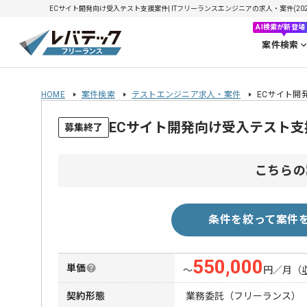
ECサイト開発向け受入テスト支援案件| ITフリーランスエンジニアの求人・案件(2026/
AI検索が新登場
案件検索
HOME
案件検索
テストエンジニア求人・案件
ECサイト開
ECサイト開発向け受入テスト
募集終了
こちらの
条件を絞って案件
550,000
単価
〜
円／月
（
契約形態
業務委託（フリーランス）