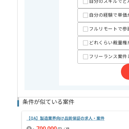
自分のスキルでど
レバテック実績有りの企業でございます。
テスト設計経験をお持ちの方にマッチします。
自分の経験で単価
フルリモートで参
どれくらい裁量権
フリーランス案件
条件が似ている案件
【QA】製造業界向け品質保証の求人・案件
700,000