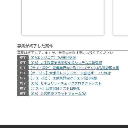
募集が終了した案件
募集は終了していますが、参画先を探す際にお役立てください
【QAエンジニア】QA開発支援
終了
【QA】大手教育業界学習支援システム品質管理
終了
【テスト設計】証券業界向け取引システムQA品質管理支援
終了
【オーソリ】大手クレジットカード会社オーソリ保守
終了
【テスト設計】医療業界向けテスト設計構築
終了
【QA】セキュリティチェックプロダクトテスト
終了
【テスト】品質保証テスト自動化
終了
【QA】公営競技プラットフォームQA
終了