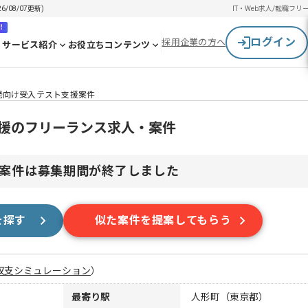
08/07更新)
IT・Web求人/転職
フリ
！
ログイン
採用企業の方へ
サービス紹介
お役立ちコンテンツ
発向け受入テスト支援案件
支援のフリーランス求人・案件
案件は募集期間が終了しました
を探す
似た案件を提案してもらう
収支シミュレーション
）
最寄り駅
人形町（東京都）