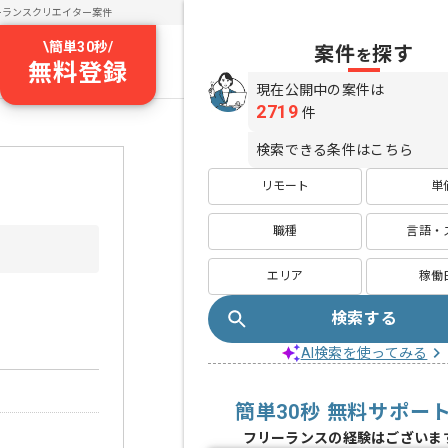
ーランスクリエイター案件
\
簡単30秒
/
案件
探す
を
無料登録
現在公開中の案件は
2719
件
検索できる条件はこちら
リモート
単
職種
言語・
エリア
稼働
検索する
AI検索を使ってみる
簡単30秒 無料サポー
フリーランスの経験はございま