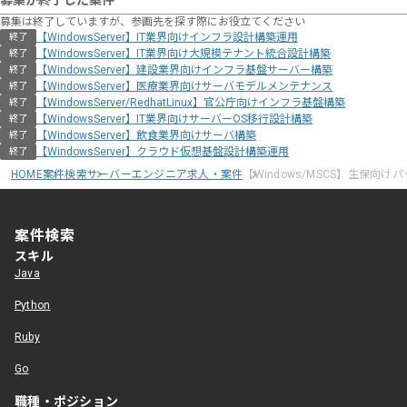
募集が終了した案件
募集は終了していますが、参画先を探す際にお役立てください
【WindowsServer】IT業界向けインフラ設計構築運用
終了
【WindowsServer】IT業界向け大規模テナント統合設計構築
終了
【WindowsServer】建設業界向けインフラ基盤サーバー構築
終了
【WindowsServer】医療業界向けサーバモデルメンテナンス
終了
【WindowsServer/RedhatLinux】官公庁向けインフラ基盤構築
終了
【WindowsServer】IT業界向けサーバーOS移行設計構築
終了
【WindowsServer】飲食業界向けサーバ構築
終了
【WindowsServer】クラウド仮想基盤設計構築運用
終了
HOME
案件検索
サーバーエンジニア求人・案件
【Windows/MSCS】生保向
案件検索
スキル
Java
Python
Ruby
Go
職種・ポジション