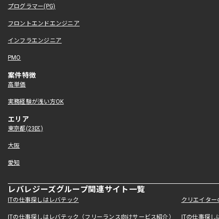
プログラマー(PG)
フロントエンドエンジニア
インフラエンジニア
PMO
案件特徴
高単価
実務経験が浅い方OK
エリア
東京都(23区)
大阪
愛知
レバレジーズグループ関連サイト一覧
ITの仕事探しはレバテック
クリエイター
ITの仕事探しはレバテック（フリーランス向けサービス紹介）
ITの仕事探