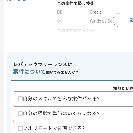
この案件で扱う技術
DB
Oracle
OS
Windows Server
この案件のポイント
業務内容
サーバ構築
求めるスキル
レバテックフリーランスに
スキル
・Windowsサーバ構築経験 2年以上
案件について
聞いてみませんか？
・MSCSのご経験
歓迎スキル
知りたい
・OracleのRAC環境経験
自分のスキルでどんな案件がある?
スキルに不安がある方へ
上記に似た経験やスキルをお持ちであれば申
自分の経験で単価はいくらになる?
フルリモートで参画できる?