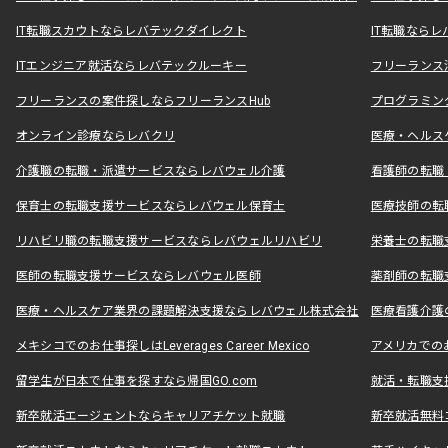
IT転職スカウトならレバテックダイレクト
IT転職なら
ITエンジニア就活ならレバテックルーキー
フリーランス
フリーランスの案件探しならフリーランスHub
プログラミン
オンライン診療ならレバクリ
医療・ヘルス
介護職の転職・派遣サービスならレバウェル介護
看護師の転職
保育士の転職支援サービスならレバウェル保育士
医療技師の転
リハビリ職の転職支援サービスならレバウェルリハビリ
栄養士の転職
医師の転職支援サービスならレバウェル医師
薬剤師の転職
医療・ヘルスケア業界の課題解決支援ならレバウェル株式会社
医療看護介護の
メキシコでのお仕事探しはLeverages Career Mexico
アメリカでのお仕事
留学生が日本で仕事を探すなら帰国GO.com
就活・転職支
新卒就活エージェントならキャリアチケット就職
新卒就活無料