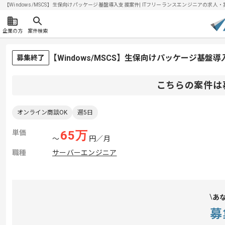
【Windows/MSCS】生保向けパッケージ基盤導入支援案件| ITフリーランスエンジニアの求人・案件(
企業の方
案件検索
【Windows/MSCS】生保向けパッケージ基
募集終了
こちらの案件は
オンライン商談OK
週5日
単価
65
万
〜
円／月
職種
サーバーエンジニア
あ
募