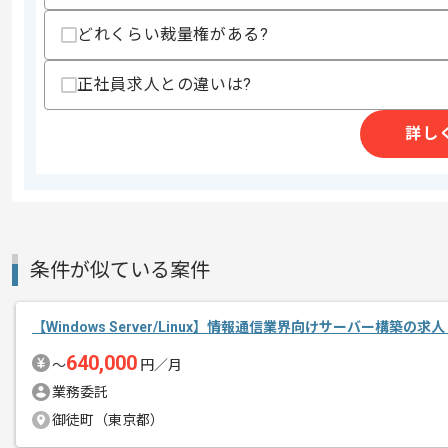
商談回数
1回
どれくらい裁量権がある?
その他募集要項
募集人数
1人
作業開始日
2019/12/01
正社員求人との違いは?
詳し
生保会社向けに新たに導入する人事PKG
エージェントからのコ
メント
Windowsサーバの構築経験が2年以上
MSCS経験者におすすめでございます。
条件が似ている案件
【Windows Server/Linux】情報通信業界向けサーバー構築の求
640,000
〜
円／月
業務委託
御徒町（東京都）