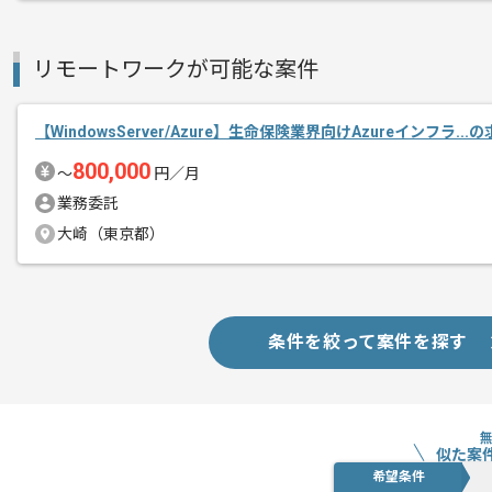
リモートワークが可能な案件
【WindowsServer/Azure】生命保険業界向けAzureインフラ..
800,000
〜
円／月
業務委託
大崎（東京都）
条件を絞って案件を探す
似た案
希望条件