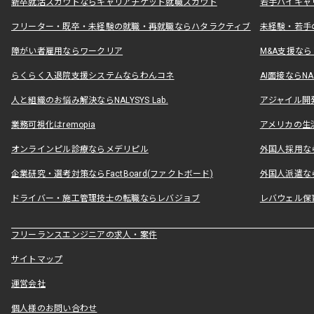
新卒就活スカウトならキャリアチケット就職スカウト
若手ハイキャ
フリーター・既卒・未経験の就職・再就職ならハタラクティブ
未経験・若手
障がい者雇用ならワークリア
M&A支援な
らくらく入退院支援システムならわんコネ
AI面接ならNAL
人と組織のお悩み解決ならNALYSYS Lab.
アジャイル開発なら
業務可視化はremopia
アメリカの生活
オンラインピル診療ならメデリピル
外国人採用ならLe
企業研究・選考対策ならFactBoard(ファクトボード)
外国人派遣なら
ドライバー・施工管理技士の転職ならレバジョブ
レバウェル保
フリーランスエンジニアの求人・案件
サイトマップ
運営会社
個人様のお問い合わせ