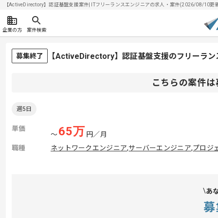
【ActiveDirectory】認証基盤支援案件| ITフリーランスエンジニアの求人・案件(2026/08/10更
企業の方
案件検索
【ActiveDirectory】認証基盤支援のフリー
募集終了
こちらの案件は
週5日
単価
65
万
〜
円／月
職種
ネットワークエンジニア
,
サーバーエンジニア
,
プロジェ
あ
募