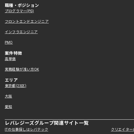
職種・ポジション
プログラマー(PG)
フロントエンドエンジニア
インフラエンジニア
PMO
案件特徴
高単価
実務経験が浅い方OK
エリア
東京都(23区)
大阪
愛知
レバレジーズグループ関連サイト一覧
ITの仕事探しはレバテック
クリエイター