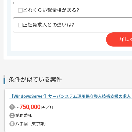
精算・お支払い
精算基準時間
140時間〜180時間
どれくらい裁量権がある?
支払いサイト
15日
正社員求人との違いは?
詳し
商談回数
1回
その他募集要項
募集人数
1人
作業開始日
2019/11/12
条件が似ている案件
レバテック実績ありの企業です。
エージェントからのコ
メント
【WindowsServer】サーバシステム運用保守導入技術支援の求
Windowsサーバの構築経験がある方に
750,000
〜
円／月
業務委託
八丁堀（東京都）