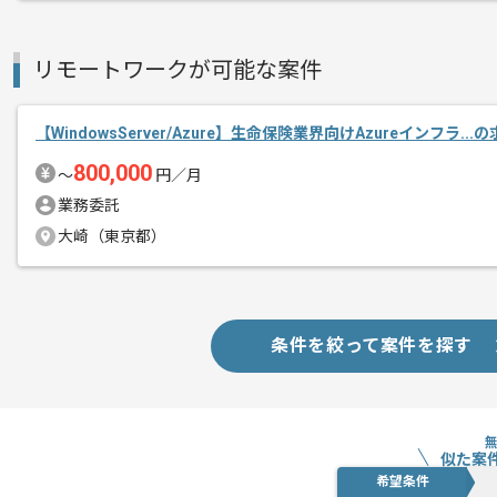
リモートワークが可能な案件
【WindowsServer/Azure】生命保険業界向けAzureインフラ..
800,000
〜
円／月
業務委託
大崎（東京都）
条件を絞って案件を探す
似た案
希望条件