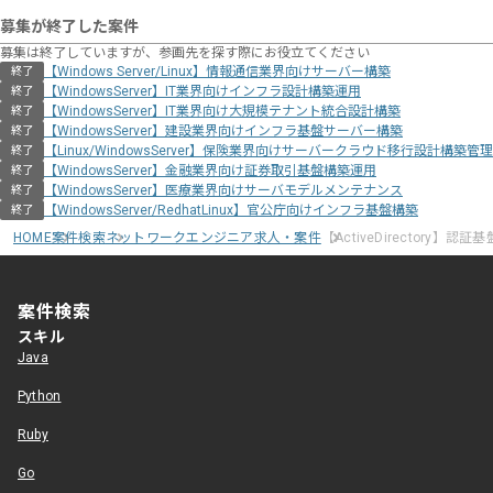
募集が終了した案件
募集は終了していますが、参画先を探す際にお役立てください
【Windows Server/Linux】情報通信業界向けサーバー構築
終了
【WindowsServer】IT業界向けインフラ設計構築運用
終了
【WindowsServer】IT業界向け大規模テナント統合設計構築
終了
【WindowsServer】建設業界向けインフラ基盤サーバー構築
終了
【Linux/WindowsServer】保険業界向けサーバークラウド移行設計構築管理
終了
【WindowsServer】金融業界向け証券取引基盤構築運用
終了
【WindowsServer】医療業界向けサーバモデルメンテナンス
終了
【WindowsServer/RedhatLinux】官公庁向けインフラ基盤構築
終了
HOME
案件検索
ネットワークエンジニア求人・案件
【ActiveDirectory】認
案件検索
スキル
Java
Python
Ruby
Go