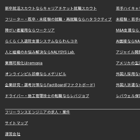
新卒就活スカウトならキャリアチケット就職スカウト
若手ハイキャ
フリーター・既卒・未経験の就職・再就職ならハタラクティブ
未経験・若手
障がい者雇用ならワークリア
M&A支援な
らくらく入退院支援システムならわんコネ
AI面接ならNAL
人と組織のお悩み解決ならNALYSYS Lab.
アジャイル開発なら
業務可視化はremopia
アメリカの生活
オンラインピル診療ならメデリピル
外国人採用ならLe
企業研究・選考対策ならFactBoard(ファクトボード)
外国人派遣なら
ドライバー・施工管理技士の転職ならレバジョブ
レバウェル保
フリーランスエンジニアの求人・案件
サイトマップ
運営会社