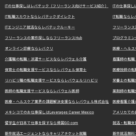
ITの仕事探しはレバテック（フリーランス向けサービス紹介）
ITの仕事探
IT転職スカウトならレバテックダイレクト
IT転職なら
ITエンジニア就活ならレバテックルーキー
フリーランス
フリーランスの案件探しならフリーランスHub
プログラミン
オンライン診療ならレバクリ
医療・ヘルス
介護職の転職・派遣サービスならレバウェル介護
看護師の転職
保育士の転職支援サービスならレバウェル保育士
医療技師の転
リハビリ職の転職支援サービスならレバウェルリハビリ
栄養士の転職
医師の転職支援サービスならレバウェル医師
薬剤師の転職
医療・ヘルスケア業界の課題解決支援ならレバウェル株式会社
医療看護介護の
メキシコでのお仕事探しはLeverages Career Mexico
アメリカでのお仕事
留学生が日本で仕事を探すなら帰国GO.com
就活・転職支
新卒就活エージェントならキャリアチケット就職
新卒就活無料