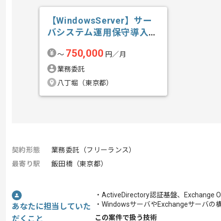
【WindowsServer】サー
バシステム運用保守導入技
術...の求人・案件
750,000
〜
円／月
業務委託
八丁堀（東京都）
契約形態
業務委託（フリーランス）
最寄り駅
飯田橋（東京都）
・ActiveDirectory認証基盤、Excha
・WindowsサーバやExchangeサー
あなたに担当していた
この案件で扱う技術
だくこと