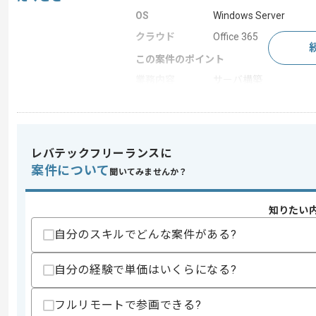
OS
Windows Server
クラウド
Office 365
この案件のポイント
業務内容
サーバ構築
求めるスキル
スキル
レバテックフリーランスに
・Windowsサーバの構築経験
・Exchangeサーバの構築経験
案件について
聞いてみませんか？
歓迎スキル
・Exchange Online の設定経験
知りたい
自分のスキルでどんな案件がある?
スキルに不安がある方へ
上記に似た経験やスキルをお持ちであれば申
自分の経験で単価はいくらになる?
フルリモートで参画できる?
精算条件
有