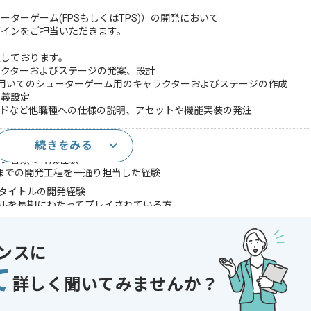
ターゲーム(FPSもしくはTPS)）の開発において
ザインをご担当いただきます。
定しております。
ラクターおよびステージの発案、設計
ueprint)を用いてのシューターゲーム用のキャラクターおよびステージの作成
定義設定
ンドなど他職種への仕様の説明、アセットや機能実装の発注
続きをみる
品開発の実務経験3年以上
イン書類の作成経験
までの開発工程を一通り担当した経験
Sタイトルの開発経験
イトルを長期にわたってプレイされている方
であれば申し込み可能なケースもございます！まずはお気軽にご相談ください！
ンスに
ーマーゲーム
て
 , 30代活躍中 , ゲーム好き歓迎
詳しく聞いてみませんか？