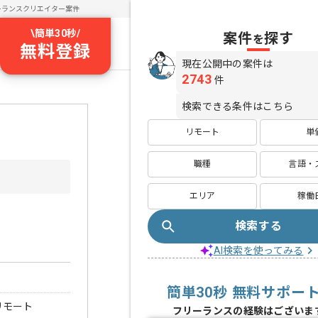
ーランスクリエイター案件
\
簡単30秒
/
案件
探す
を
無料登録
現在公開中の案件は
2743
件
検索できる条件はこちら
リモート
単
職種
言語・
エリア
稼働
検索する
AI検索を使ってみる
簡単30秒 無料サポー
リモート
フリーランスの経験はございま