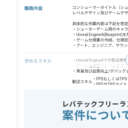
コンシューマータイトル（シュー
職務内容
レベルデザイン及びゲームデ
具体的な作業内容は下記を想
・シューターゲーム用のキャ
・Unreal Engine4(Bl
・ゲーム仕様書の作成、仕様
・アート、エンジニア、サウ
・Unreal Engine4での製
求めるスキル
・ゲーム仕様書やレベルデザ
・実装及び品質向上/デバッグ
・FPSもしくはTP
歓迎スキル
・FPSやTPSタ
※上記に似た経験やスキルをお持ち
レバテックフリーラ
業界
コンシュ
この案件のポイント
案件につい
特徴
20代活躍中