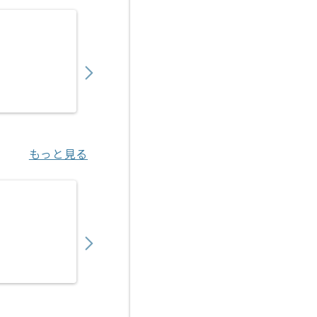
【派遣】【新規/運用中ゲーム】音楽制作ディ
2,100
〜
円／時
派遣
渋谷（東京都）
もっと見る