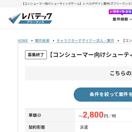
【コンシューマー向けシューティングゲーム】レベルデザイン案件| ITフリーランスエンジ
AI検索が新登場
案件検索
HOME
案件検索
キャラクターデザイナー求人・案件
【コ
【コンシューマー向けシューテ
募集終了
こちらの
条件を絞って案件
2,800
単価
〜
円／時
契約形態
派遣