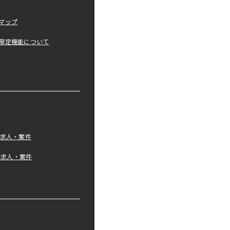
マップ
限定機能について
の求人・案件
tの求人・案件