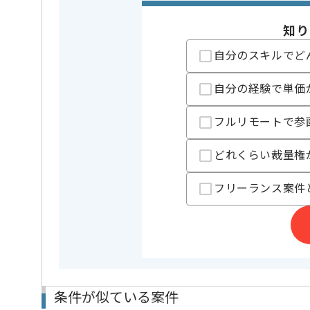
担当者より
知り
超大手ゲーム会社でコンシューマーゲームの案件に携
自分のスキルでど
ゲームが大好きで、ゲーム制作に熱い情熱のある方が
自分の経験で単価
スキルアップができる環境ですので、意欲がある方で
フルリモートで参
どれくらい裁量権
フリーランス案件
条件が似ている案件