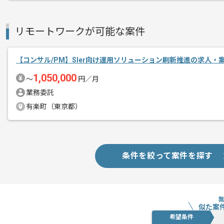
リモートワークが可能な案件
【コンサル/PM】SIer向け運用ソリューション刷新推進の求人・
1,050,000
〜
円／月
業務委託
有楽町（東京都）
条件を絞って案件を探す
似た案
希望条件