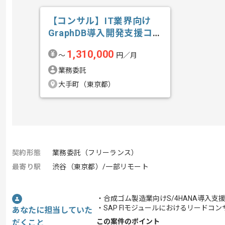
【コンサル】IT業界向け
GraphDB導入開発支援コン
サルテ...の求人・案件
1,310,000
〜
円／月
業務委託
大手町（東京都）
契約形態
業務委託（フリーランス）
最寄り駅
渋谷（東京都）/一部リモート
・合成ゴム製造業向けS/4HANA導入
・SAP FIモジュールにおけるリードコ
あなたに担当していた
この案件のポイント
だくこと