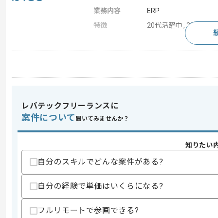
業務内容
ERP
特徴
20代活躍中 , 30代活躍
求めるスキル
スキル
・SAP FIリード経験
・基本設計のレビュー経験
・SAP FIのテストシナリオ作成やテスト
・会計制度に関する知見
レバテックフリーランスに
・外部結合テストや総合テストにおける
案件について
聞いてみませんか？
・障害や課題管理経験
・SAP FI領域のカスタマイズ経験
知りたい
歓迎スキル
・PM経験
自分のスキルでどんな案件がある?
・運用保守経験
・ABAPの読解経験
自分の経験で単価はいくらになる?
・SAP CO領域のカスタマイズ経験
・主要モジュール導入プロジェクトにお
フルリモートで参画できる?
スキルに不安がある方へ