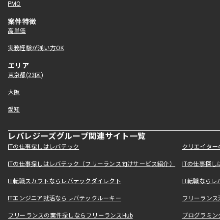
PMO
案件特徴
高単価
実務経験が浅い方OK
エリア
東京都(23区)
大阪
愛知
レバレジーズグループ関連サイト一覧
ITの仕事探しはレバテック
クリエイター
ITの仕事探しはレバテック（フリーランス向けサービス紹介）
ITの仕事探
IT転職スカウトならレバテックダイレクト
IT転職なら
ITエンジニア就活ならレバテックルーキー
フリーランス
フリーランスの案件探しならフリーランスHub
プログラミン