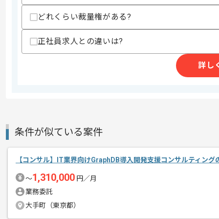
上記に似た経験やスキルをお持ちであれば申
どれくらい裁量権がある?
正社員求人との違いは?
商談回数
2回
その他募集要項
詳し
募集人数
1人
作業開始日
2026/06/01
SAPとコンサルタントの経験を活かすこ
エージェントからのコ
条件が似ている案件
複数案件を保有している企業ですので、
メント
ご経験と実績に応じて別案件のご提案も
【コンサル】IT業界向けGraphDB導入開発支援コンサルティン
新しいアイディアや技術を積極的に導入
1,310,000
経験豊富なメンバーと成長が出来る環境
〜
円／月
スキルアップされたい方、長期的に参画
業務委託
基本的には一部リモート作業を見込んで
大手町（東京都）