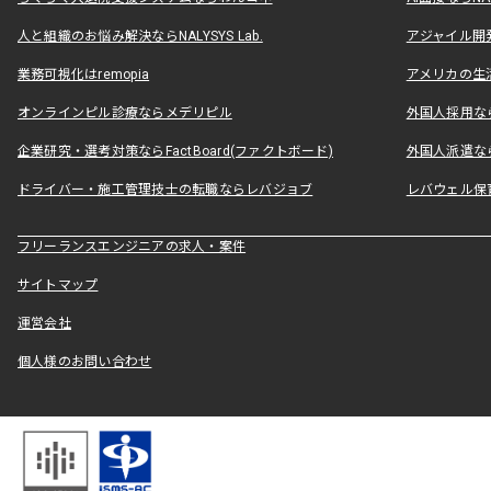
人と組織のお悩み解決ならNALYSYS Lab.
アジャイル開発なら
業務可視化はremopia
アメリカの生活
オンラインピル診療ならメデリピル
外国人採用ならLe
企業研究・選考対策ならFactBoard(ファクトボード)
外国人派遣なら
ドライバー・施工管理技士の転職ならレバジョブ
レバウェル保
フリーランスエンジニアの求人・案件
サイトマップ
運営会社
個人様のお問い合わせ