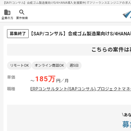
【SAP/コンサル】合成ゴム製造業向けS/4HANA導入支援案件| ITフリーランスエンジニアの求人・案
企業の方
案件検索
【SAP/コンサル】合成ゴム製造業向けS/4HA
募集終了
こちらの案件は
リモートOK
オンライン商談OK
週5日
単価
185
万
〜
円／月
職種
ERPコンサルタント(SAPコンサル)
,
プロジェクトマネー
あ
募