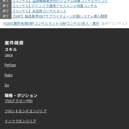
【コンサル】空調機器業界向けシステム改善コンサルティング
終了
【コンサル】ITインフラ運用アセスメント改善コンサル
終了
【コンサル】AI活用コンサルタント
終了
【SAP】製造業界向けサプライチェーン計画システム導入開発
終了
HOME
案件検索
ERPコンサルタント(SAPコンサル)求人・案件
【SAP/コンサル
案件検索
スキル
Java
Python
Ruby
Go
職種・ポジション
プログラマー(PG)
フロントエンドエンジニア
インフラエンジニア