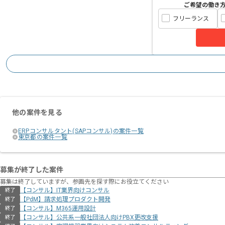
ご希望の働き
フリーランス
他の案件を見る
ERPコンサルタント(SAPコンサル)の案件一覧
東京都の案件一覧
募集が終了した案件
募集は終了していますが、参画先を探す際にお役立てください
【コンサル】IT業界向けコンサル
終了
【PdM】請求処理プロダクト開発
終了
【コンサル】M365運用設計
終了
【コンサル】公共系一般社団法人向けPBX更改支援
終了