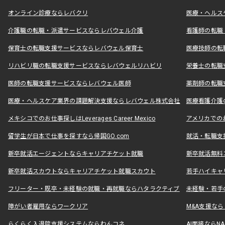
オンライン診療ならレバクリ
医療・ヘルス
介護職の転職・派遣サービスならレバウェル介護
看護師の転職
保育士の転職支援サービスならレバウェル保育士
医療技師の転
リハビリ職の転職支援サービスならレバウェルリハビリ
栄養士の転職
医師の転職支援サービスならレバウェル医師
薬剤師の転職
医療・ヘルスケア業界の課題解決支援ならレバウェル株式会社
医療看護介護の
メキシコでのお仕事探しはLeverages Career Mexico
アメリカでのお仕事
留学生が日本で仕事を探すなら帰国GO.com
就活・転職支
新卒就活エージェントならキャリアチケット就職
新卒就活無料
新卒就活スカウトならキャリアチケット就職スカウト
若手ハイキャ
フリーター・既卒・未経験の就職・再就職ならハタラクティブ
未経験・若手
障がい者雇用ならワークリア
M&A支援な
らくらく入退院支援システムならわんコネ
AI面接ならNAL