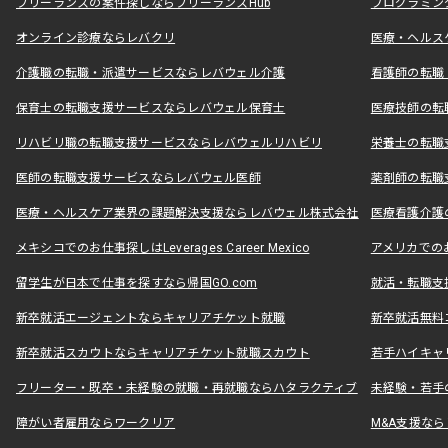
フリーランスの案件探しならフリーランスHub
プログラミン
オンライン診療ならレバクリ
医療・ヘルス
介護職の転職・派遣サービスならレバウェル介護
看護師の転職
保育士の転職支援サービスならレバウェル保育士
医療技師の転
リハビリ職の転職支援サービスならレバウェルリハビリ
栄養士の転職
医師の転職支援サービスならレバウェル医師
薬剤師の転職
医療・ヘルスケア業界の課題解決支援ならレバウェル株式会社
医療看護介護の
メキシコでのお仕事探しはLeverages Career Mexico
アメリカでのお仕事
留学生が日本で仕事を探すなら帰国GO.com
就活・転職支
新卒就活エージェントならキャリアチケット就職
新卒就活無料
新卒就活スカウトならキャリアチケット就職スカウト
若手ハイキャ
フリーター・既卒・未経験の就職・再就職ならハタラクティブ
未経験・若手
障がい者雇用ならワークリア
M&A支援な