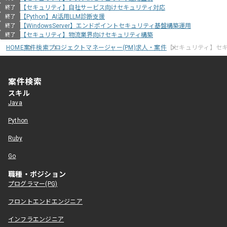
【セキュリティ】自社サービス向けセキュリティ対応
終了
【Python】AI活用LLM診断支援
終了
【WindowsServer】エンドポイントセキュリティ基盤構築運用
終了
【セキュリティ】物流業界向けセキュリティ構築
終了
HOME
案件検索
プロジェクトマネージャー(PM)求人・案件
【セキュリティ】セ
案件検索
スキル
Java
Python
Ruby
Go
職種・ポジション
プログラマー(PG)
フロントエンドエンジニア
インフラエンジニア