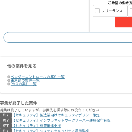
ご希望の働き
フリーランス
他の案件を見る
ベンダーコントロールの案件一覧
東京都の案件一覧
PMOの案件一覧
募集が終了した案件
募集は終了していますが、参画先を探す際にお役立てください
【セキュリティ】製造業向けセキュリティポリシー策定
終了
【セキュリティ】インフラネットワークサーバー運用保守管理
終了
【セキュリティ】施策推進支援
終了
【セキュリティ】システムセキュリティ運用監視
終了