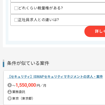
商談回数
2回
その他募集要項
どれくらい裁量権がある?
募集人数
1人
作業開始日
2026/01/07
正社員求人との違いは?
詳し
レバテックでの実績がある企業の案件で
エージェントからのコ
メント
PMの経験を活かすことができます。
複数案件を保有している企業ですので、
ご経験と実績に応じて別案件のご提案も
条件が似ている案件
新しいアイディアや技術を積極的に導入
経験豊富なメンバーと成長が出来る環境
【セキュリティ】ISMAPセキュリティマネジメントの求人・案件
スキルアップされたい方、長期的に参画
1,550,000
〜
円／月
業務委託
東京（東京都）