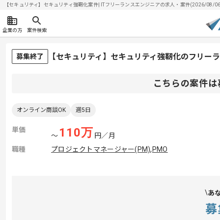
【セキュリティ】セキュリティ強靭化案件| ITフリーランスエンジニアの求人・案件(2026/08/06
企業の方
案件検索
【セキュリティ】セキュリティ強靭化のフリー
募集終了
こちらの案件は
オンライン商談OK
週5日
単価
110
万
〜
円／月
職種
プロジェクトマネージャー(PM)
,
PMO
あ
募