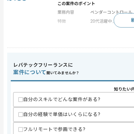
この案件のポイント
業務内容
ベンダーコントロール 
特徴
20代活躍中 , 30代活躍
求めるスキル
スキル
・オンプレファイルサーバ→クラウドス
・ベンダーコントロールの経験
・移行方式設計や運用設計の経験
レバテックフリーランスに
・BOXへの移行経験
案件について
聞いてみませんか？
歓迎スキル
・BOXの設計設定経験
知りたい
・ファイルサーバの設計導入経験
自分のスキルでどんな案件がある?
スキルに不安がある方へ
上記に似た経験やスキルをお持ちであれば申
自分の経験で単価はいくらになる?
フルリモートで参画できる?