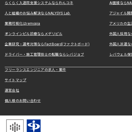
らくらく入退院支援システムならわんコネ
AI面接ならNAL
人と組織のお悩み解決ならNALYSYS Lab.
アジャイル開発なら
業務可視化はremopia
アメリカの生活
オンラインピル診療ならメデリピル
外国人採用ならLe
企業研究・選考対策ならFactBoard(ファクトボード)
外国人派遣なら
ドライバー・施工管理技士の転職ならレバジョブ
レバウェル保
フリーランスエンジニアの求人・案件
サイトマップ
運営会社
個人様のお問い合わせ