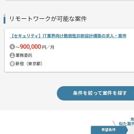
リモートワークが可能な案件
【セキュリティ】IT業界向け脆弱性診断設計構築の求人・案件
900,000
〜
円／月
業務委託
新宿（東京都）
条件を絞って案件を探す
似た案
希望条件