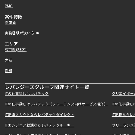
PMO
案件特徴
高単価
実務経験が浅い方OK
エリア
東京都(23区)
大阪
愛知
レバレジーズグループ関連サイト一覧
ITの仕事探しはレバテック
クリエイター
ITの仕事探しはレバテック（フリーランス向けサービス紹介）
ITの仕事探
IT転職スカウトならレバテックダイレクト
IT転職なら
ITエンジニア就活ならレバテックルーキー
フリーランス