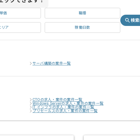
ェックできます！
単価
職種
検索
エリア
稼働日数
サーバ構築の案件一覧
CTOの求人・案件の案件一覧
Windows Serverの求人・案件の案件一覧
IT インフラの求人・案件の案件一覧
プリセールスの求人・案件の案件一覧