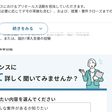
ビスにおけるプリセールス活動を担当していただきます。
（必要に応じてデモの実施も含む）、および、提案・案件クローズまで
続きをみる
経験2年以上
ミス認証基盤(ADFSなど)に対する技術提案、設計/構築経験
、または、設計/導入支援の経験
技術提案経験
品の技術提案経験
であれば申し込み可能なケースもございます！まずはお気軽にご相談ください！
ンスに
て
Server
詳しく聞いてみませんか？
5
築
たい内容を選んでください
んな案件があるか知りたい