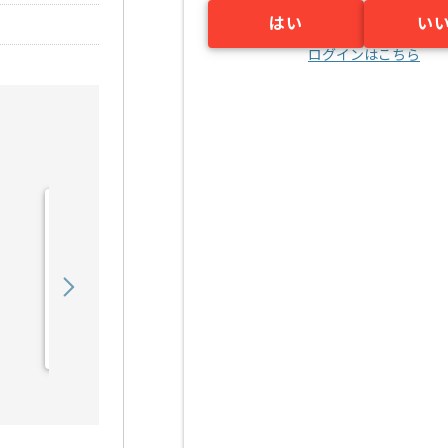
はい
い
ログインはこちら
【プリセールス】Web制作
業界向け技術営業支援の求
人・案件
750,000
〜
円／月
業務委託
大崎（東京都）