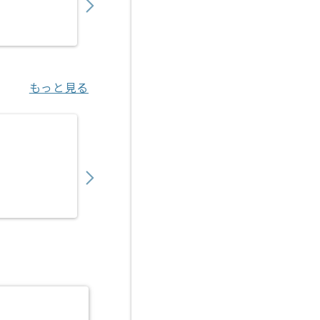
業務委託
大崎（東京都）
もっと見る
【セールスエンジニア】ロボティクス製品向
600,000
〜
円／月
業務委託
浜松町（東京都）