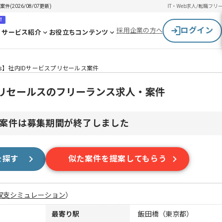
2026/08/07更新)
IT・Web求人/転職
フリ
！
ログイン
採用企業の方へ
サービス紹介
お役立ちコンテンツ
ows】社内IDサービスプリセールス案件
スプリセールスのフリーランス求人・案件
案件は募集期間が終了しました
を探す
似た案件を提案してもらう
収支シミュレーション
）
最寄り駅
飯田橋（東京都）