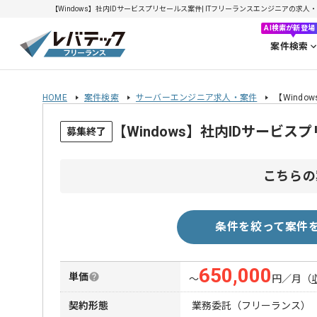
【Windows】社内IDサービスプリセールス案件| ITフリーランスエンジニアの求人・案件(
AI検索が新登場
案件検索
HOME
案件検索
サーバーエンジニア求人・案件
【Wind
【Windows】社内IDサービ
募集終了
こちらの
条件を絞って案件
650,000
単価
〜
円／月
（
契約形態
業務委託（フリーランス）