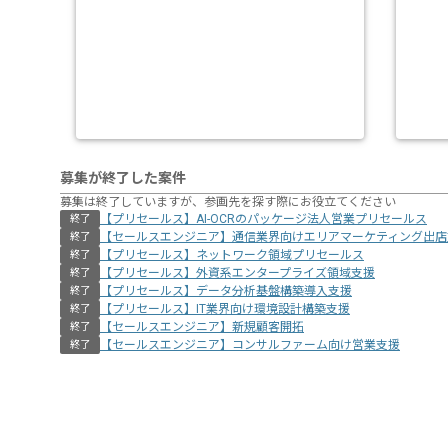
募集が終了した案件
募集は終了していますが、参画先を探す際にお役立てください
【プリセールス】AI-OCRのパッケージ法人営業プリセールス
終了
【セールスエンジニア】通信業界向けエリアマーケティング出店
終了
【プリセールス】ネットワーク領域プリセールス
終了
【プリセールス】外資系エンタープライズ領域支援
終了
【プリセールス】データ分析基盤構築導入支援
終了
【プリセールス】IT業界向け環境設計構築支援
終了
【セールスエンジニア】新規顧客開拓
終了
【セールスエンジニア】コンサルファーム向け営業支援
終了