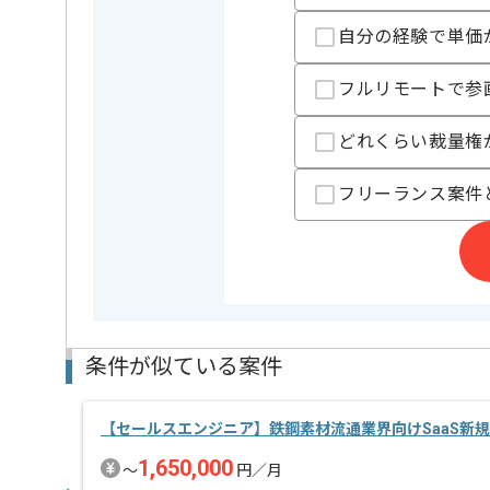
担当者より
自分の経験で単価
レバテック実績ありの企業です。
プリセールスの経験がある方にマッチいたします。
フルリモートで参
どれくらい裁量権
フリーランス案件
条件が似ている案件
【セールスエンジニア】鉄鋼素材流通業界向けSaaS新
1,650,000
〜
円／月