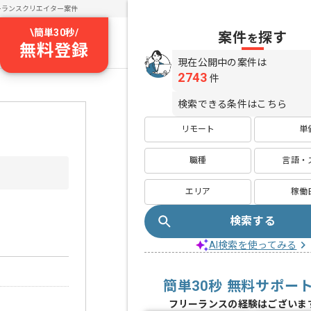
ーランスクリエイター案件
\
簡単30秒
/
案件
探す
を
無料登録
現在公開中の案件は
2743
件
検索できる条件はこちら
リモート
単
職種
言語・
エリア
稼働
検索する
AI検索を使ってみる
簡単30秒 無料サポー
フリーランスの経験はございま