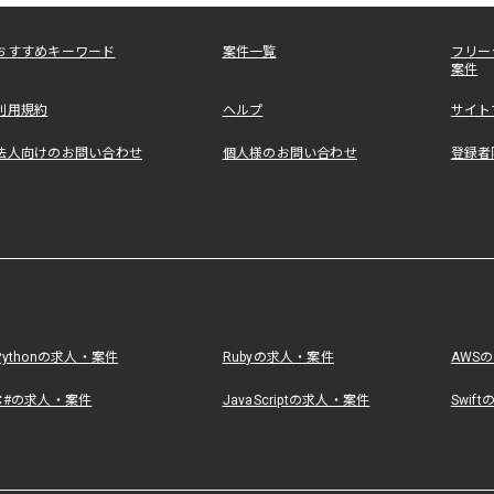
おすすめキーワード
案件一覧
フリー
案件
利用規約
ヘルプ
サイト
法人向けのお問い合わせ
個人様のお問い合わせ
登録者
Pythonの求人・案件
Rubyの求人・案件
AWS
C#の求人・案件
JavaScriptの求人・案件
Swif