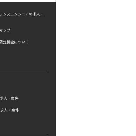
ランスエンジニアの求人・
マップ
限定機能について
の求人・案件
tの求人・案件