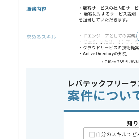
・顧客サービスの社内IDサー
職務内容
・ 顧客に対するサービス説明
を担当していただきます。
・ ITエンジニアとしての実務
求めるスキル
・ IDaaS、または、オンプレ
・クラウドサービスの技術提案
・Active Directoryの知見
・Office 365の
歓迎スキル
・Microsoft製
※上記に似た経験やスキルをお持ち
レバテックフリーラ
案件につい
OS
Windows 
この案件で扱う技術
クラウド
Office 36
業務内容
この案件のポイント
サーバ構
知り
自分のスキルでど