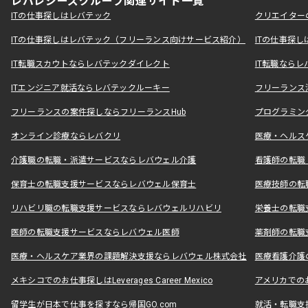
レバレジーズグループ関連サイト一覧
ITの仕事探しはレバテック
クリエイター
ITの仕事探しはレバテック（フリーランス向けサービス紹介）
ITの仕事探
IT転職スカウトならレバテックダイレクト
IT転職なら
ITエンジニア就活ならレバテックルーキー
フリーランス
フリーランスの案件探しならフリーランスHub
プログラミン
オンライン診療ならレバクリ
医療・ヘルス
介護職の転職・派遣サービスならレバウェル介護
看護師の転職
保育士の転職支援サービスならレバウェル保育士
医療技師の転
リハビリ職の転職支援サービスならレバウェルリハビリ
栄養士の転職
医師の転職支援サービスならレバウェル医師
薬剤師の転職
医療・ヘルスケア業界の課題解決支援ならレバウェル株式会社
医療看護介護の
メキシコでのお仕事探しはLeverages Career Mexico
アメリカでのお仕事
留学生が日本で仕事を探すなら帰国GO.com
就活・転職支