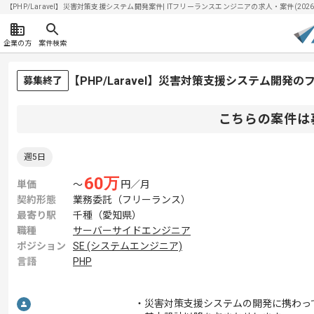
【PHP/Laravel】災害対策支援システム開発案件| ITフリーランスエンジニアの求人・案件(2026/
企業の方
案件検索
【PHP/Laravel】災害対策支援システム開発
募集終了
こちらの案件は
週5日
60
万
単価
〜
円／月
契約形態
業務委託（フリーランス）
最寄り駅
千種（愛知県）
職種
サーバーサイドエンジニア
ポジション
SE (システムエンジニア)
言語
PHP
・災害対策支援システムの開発に携わっ