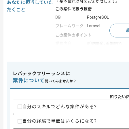
・基本設計以降をおまかせします。
あなたに担当していた
この案件で扱う技術
だくこと
DB
PostgreSQL
フレームワーク
Laravel
この案件のポイント
業務内容
新規開発 , 追加開発
特徴
長期プロジェクト
レバテックフリーランスに
求めるスキル
案件について
スキル
聞いてみませんか？
・PHPでの開発経験
・PostgreSQLの経験
歓迎スキル
知りたい
・Laraveの経験
自分のスキルでどんな案件がある?
・PostgreSQLのチューニング経験
自分の経験で単価はいくらになる?
スキルに不安がある方へ
上記に似た経験やスキルをお持ちであれば申