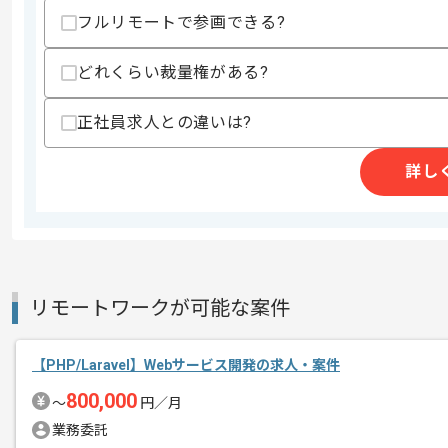
フルリモートで参画できる?
どれくらい裁量権がある?
精算条件
精算・お支払い
精算基準時間
150時間〜180時間
正社員求人との違いは?
支払いサイト
15日
詳し
商談回数
2回
その他募集要項
募集人数
2人
作業開始日
2020/04/01
リモートワークが可能な案件
【PHP/Laravel】Webサービス開発の求人・案件
基本設計から一貫して携わっていただく
エージェントからのコ
800,000
上流の経験を積みたい方にもオススメで
〜
円／月
メント
業務委託