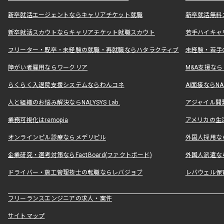
新卒就活エージェントならキャリアチケット就職
新卒就活無料
新卒就活スカウトならキャリアチケット就職スカウト
若手ハイキャ
フリーター・既卒・未経験の就職・再就職ならハタラクティブ
未経験・若手
障がい者雇用ならワークリア
M&A支援な
らくらく入退院支援システムならわんコネ
AI面接ならNAL
人と組織のお悩み解決ならNALYSYS Lab.
アジャイル開発なら
業務可視化はremopia
アメリカの生活
オンラインピル診療ならメデリピル
外国人採用ならLe
企業研究・選考対策ならFactBoard(ファクトボード)
外国人派遣なら
ドライバー・施工管理技士の転職ならレバジョブ
レバウェル保
フリーランスエンジニアの求人・案件
サイトマップ