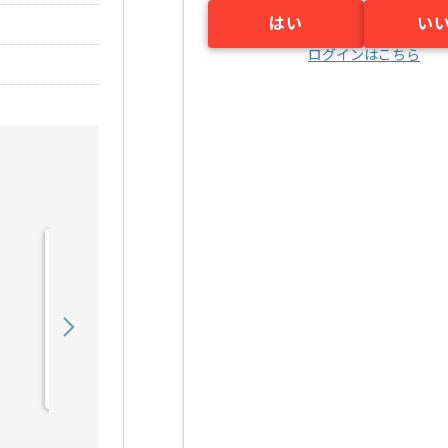
はい
い
ログインはこちら
【上流/コンサル】銀行向
け財務会計システム導入支
援の求人・案件
850,000
〜
円／月
業務委託
六本木一丁目（東京都）