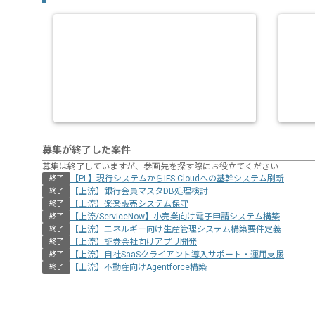
募集が終了した案件
募集は終了していますが、参画先を探す際にお役立てください
【PL】現行システムからIFS Cloudへの基幹システム刷新
終了
【上流】銀行会員マスタDB処理検討
終了
【上流】楽楽販売システム保守
終了
【上流/ServiceNow】小売業向け電子申請システム構築
終了
【上流】エネルギー向け生産管理システム構築要件定義
終了
【上流】証券会社向けアプリ開発
終了
【上流】自社SaaSクライアント導入サポート・運用支援
終了
【上流】不動産向けAgentforce構築
終了