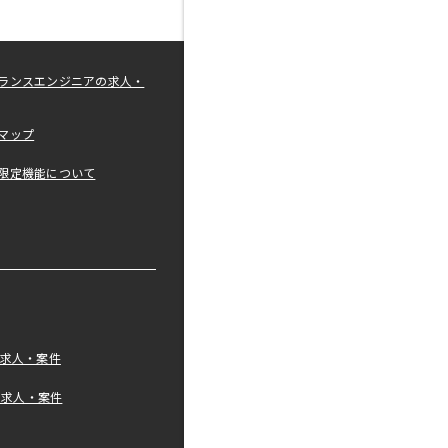
ランスエンジニアの求人・
マップ
限定機能について
の求人・案件
tの求人・案件