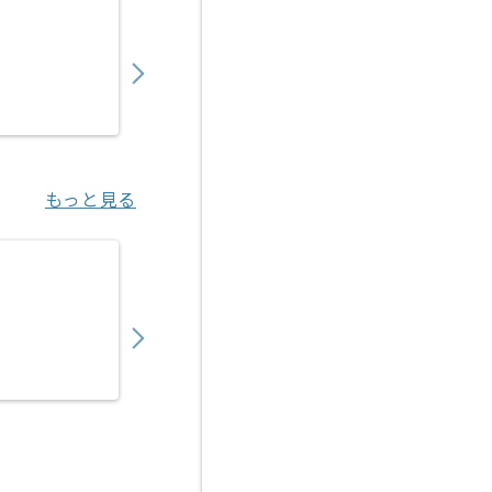
【上流/コンサル】銀行向け財務会計システム
850,000
〜
円／月
業務委託
六本木一丁目（東京都）
もっと見る
【上流】生保向け新契約システム開発保守の
700,000
〜
円／月
業務委託
大崎（東京都）