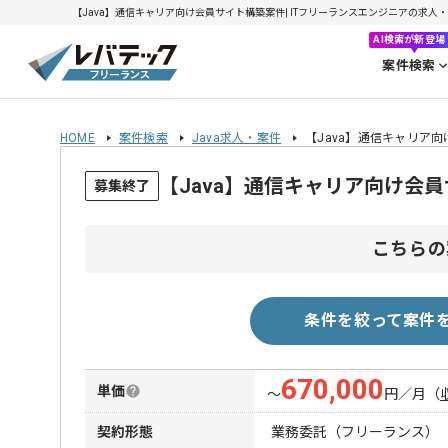
【Java】通信キャリア向け会員サイト構築案件| ITフリーランスエンジニアの求人・案件(
AI検索が新登場
案件検索
HOME
案件検索
Java求人・案件
【Java】通信キャリア
【Java】通信キャリア向け会
募集終了
こちらの
条件を絞って案件
670,000
単価
〜
円／月
（
契約形態
業務委託（フリーランス）