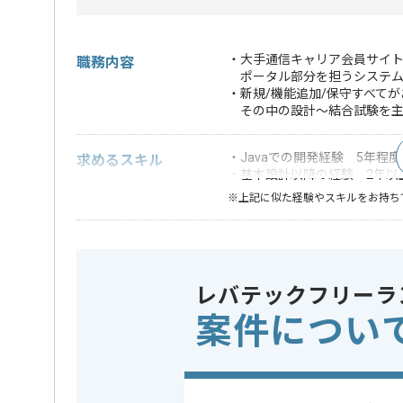
・大手通信キャリア会員サイ
職務内容
ポータル部分を担うシステム
・新規/機能追加/保守すべてが
その中の設計～結合試験を主
・Javaでの開発経験 5年程度
求めるスキル
・基本設計以降の経験 2年以
※上記に似た経験やスキルをお持ち
DB
Oracle
この案件で扱う技術
OS
Linux
レバテックフリーラ
アプリケーション
Tomcat
サーバー
案件につい
Webサーバー
Apache