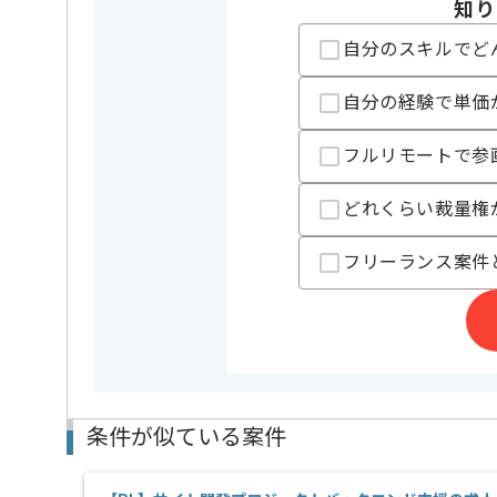
担当者より
知り
レバテック実績ありの企業です｡
自分のスキルでど
1か月に1度納期があり、開発サイクルが早い為、
開発スキルをより向上させたいという方におすすめで
自分の経験で単価
Javaでの開発経験製造以降を5年程度、
基本設計以降の経験が2年以上ある方にマッチします。
フルリモートで参
どれくらい裁量権
フリーランス案件
条件が似ている案件