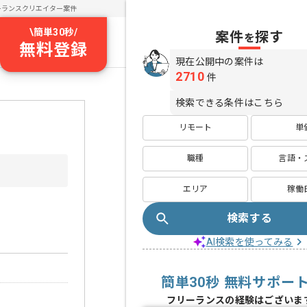
ーランスクリエイター案件
\
簡単30秒
/
案件
探す
を
無料登録
現在公開中の案件は
2710
件
検索できる条件はこちら
リモート
単
職種
言語・
エリア
稼働
検索する
AI検索を使ってみる
簡単30秒 無料サポー
フリーランスの経験はございま