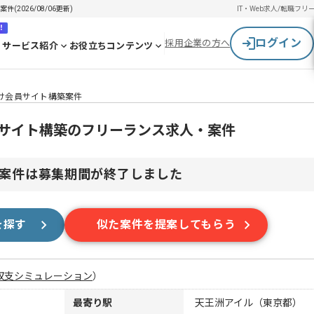
2026/08/06更新)
IT・Web求人/転職
フリ
！
ログイン
採用企業の方へ
サービス紹介
お役立ちコンテンツ
向け会員サイト構築案件
員サイト構築のフリーランス求人・案件
案件は募集期間が終了しました
を探す
似た案件を提案してもらう
収支シミュレーション
）
最寄り駅
天王洲アイル（東京都）