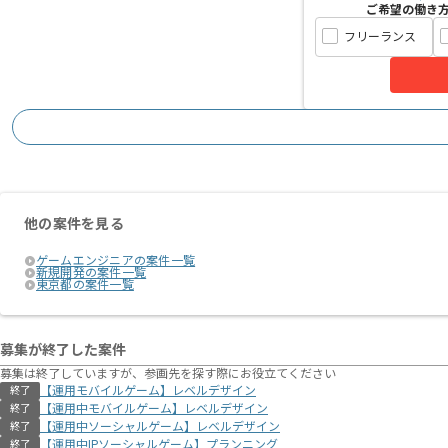
ご希望の働き
フリーランス
他の案件を見る
ゲームエンジニアの案件一覧
新規開発の案件一覧
東京都の案件一覧
募集が終了した案件
募集は終了していますが、参画先を探す際にお役立てください
【運用モバイルゲーム】レベルデザイン
終了
【運用中モバイルゲーム】レベルデザイン
終了
【運用中ソーシャルゲーム】レベルデザイン
終了
【運用中IPソーシャルゲーム】プランニング
終了