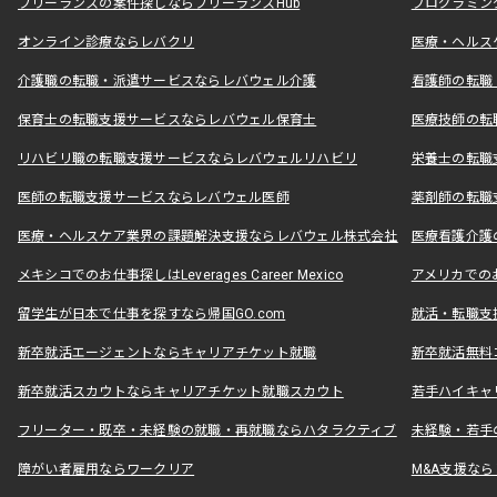
フリーランスの案件探しならフリーランスHub
プログラミン
オンライン診療ならレバクリ
医療・ヘルス
介護職の転職・派遣サービスならレバウェル介護
看護師の転職
保育士の転職支援サービスならレバウェル保育士
医療技師の転
リハビリ職の転職支援サービスならレバウェルリハビリ
栄養士の転職
医師の転職支援サービスならレバウェル医師
薬剤師の転職
医療・ヘルスケア業界の課題解決支援ならレバウェル株式会社
医療看護介護の
メキシコでのお仕事探しはLeverages Career Mexico
アメリカでのお仕事
留学生が日本で仕事を探すなら帰国GO.com
就活・転職支
新卒就活エージェントならキャリアチケット就職
新卒就活無料
新卒就活スカウトならキャリアチケット就職スカウト
若手ハイキャ
フリーター・既卒・未経験の就職・再就職ならハタラクティブ
未経験・若手
障がい者雇用ならワークリア
M&A支援な