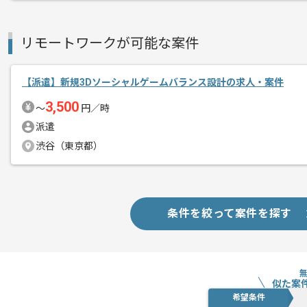
リモートワークが可能な案件
【派遣】新規3Dソーシャルゲームバランス設計の求人・案件
3,500
〜
円／時
派遣
渋谷（東京都）
条件を絞って案件を探す
似た案
希望条件