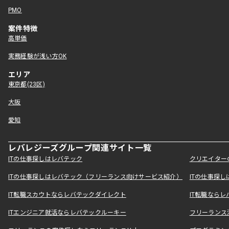
PMO
案件特徴
高単価
実務経験が浅い方OK
エリア
東京都(23区)
大阪
愛知
レバレジーズグループ関連サイト一覧
ITの仕事探しはレバテック
クリエイター
ITの仕事探しはレバテック（フリーランス向けサービス紹介）
ITの仕事探
IT転職スカウトならレバテックダイレクト
IT転職なら
ITエンジニア就活ならレバテックルーキー
フリーランス