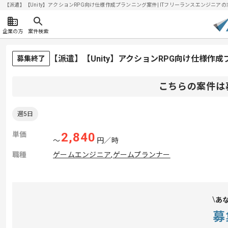
【派遣】【Unity】アクションRPG向け仕様作成プランニング案件| ITフリーランスエンジニアの求人・
企業の方
案件検索
【派遣】【Unity】アクションRPG向け仕様作
募集終了
こちらの案件は
週5日
単価
2,840
〜
円／時
職種
ゲームエンジニア
,
ゲームプランナー
あ
募