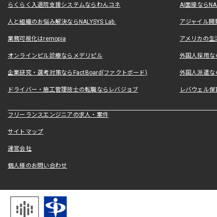
らくらく入退院支援システムならわんコネ
AI面接ならNAL
人と組織のお悩み解決ならNALYSYS Lab.
アジャイル開発なら
業務可視化はremopia
アメリカの生活
オンラインピル診療ならメデリピル
外国人採用ならLe
企業研究・選考対策ならFactBoard(ファクトボード)
外国人派遣なら
ドライバー・施工管理技士の転職ならレバジョブ
レバウェル保
フリーランスエンジニアの求人・案件
サイトマップ
運営会社
個人様のお問い合わせ