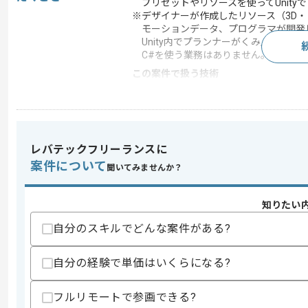
プリセットやリソースを使ってUnity
※デザイナーが作成したリソース（3D・
モーションデータ、プログラマが開発
Unity内でプランナーがくみ上げてい
C#を使う業務はありません。
この案件で扱う技術
ゲームエンジン
Unity
この案件のポイント
業界
ソーシャルゲーム
レバテックフリーランスに
業務内容
新規開発 , 追加開発
案件について
聞いてみませんか？
特徴
20代活躍中 , 30代活躍
知りたい
自分のスキルでどんな案件がある?
求めるスキル
スキル
・ゲーム開発業務の経験（1年以上）
自分の経験で単価はいくらになる?
歓迎スキル
・Unityでの3Dゲーム開発経験者
フルリモートで参画できる?