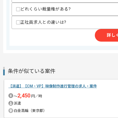
スキルに不安がある方へ
どれくらい裁量権がある?
上記に似た経験やスキルをお持ちであれば申
正社員求人との違いは?
「売り上げトップのアプリ」ランキング
詳し
エージェントからのコ
累計900万ダウンロードを突破したゲー
メント
世界的にヒットした大人気タイトルを手
業界最大級のユーザー数を誇り、本格的
幅広いジャンルのゲームを多数リリース
条件が似ている案件
有名タイトルに携わりたい方や、
【派遣】【CM・VP】映像制作進行管理の求人・案件
ゲーム業界で実績を積みたい方には特に
2,450
〜
円／時
派遣
白金高輪（東京都）