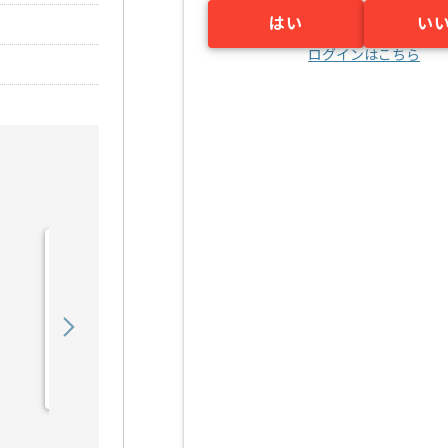
はい
い
ログインはこちら
【PHP】ソーシャルゲーム
開発支援の求人・案件
800,000
〜
円／月
業務委託
渋谷（東京都）