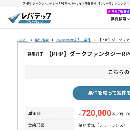
【PHP】ダークファンタジーRPGサーバーサイド開発案件| ITフリーランスエンジニアの
AI検索が新登場
案件検索
HOME
案件検索
JavaScript求人・案件
【PHP】ダークフ
【PHP】ダークファンタジーR
募集終了
こちらの
条件を絞って案件
720,000
単価
〜
円／月
（
契約形態
業務委託（フリーランス）