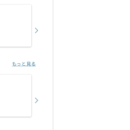
【PHP】ソーシャルゲーム開発支援の求人・
800,000
〜
円／月
業務委託
渋谷（東京都）
もっと見る
【PHP】スマートフォン向けパズルゲーム開
700,000
〜
円／月
業務委託
渋谷（東京都）