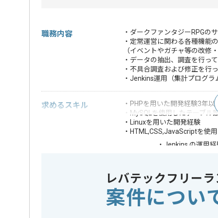
・ダークファンタジーRPGの
職務内容
・定常運営に関わる各種機能
（イベントやガチャ等の改修
・データの抽出、調査を行って
・不具合調査および修正を行っ
・Jenkins運用（集計プロ
・PHPを用いた開発経験3年以
求めるスキル
・MySQLを使用したテーブル
・Linuxを用いた開発経験
・HTML,CSS,JavaScri
・Jenkins の運用
・クラウド(AWS等
歓迎スキル
・クライアント対
レバテックフリーラ
※上記に似た経験やスキルをお持ち
案件につい
DB
MySQL
この案件で扱う技術
OS
Linux