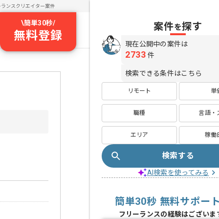
ーランスクリエイター案件
\
簡単30秒
/
案件
探す
を
無料登録
現在公開中の案件は
2733
件
検索できる条件はこちら
リモート
単
職種
言語・
エリア
稼働
検索する
AI検索を使ってみる
簡単30秒 無料サポー
フリーランスの経験はございま