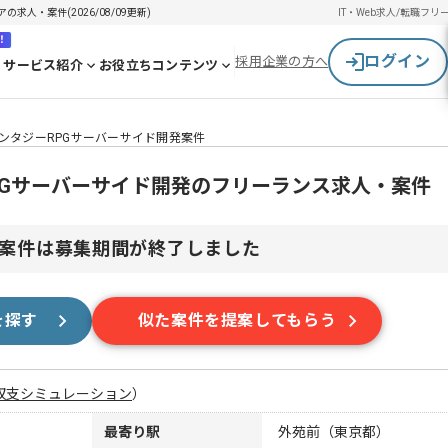
求人・案件(2026/08/09更新)
IT・Web求人/転職
フリ
！
ログイン
採用企業の方へ
サービス紹介
お役立ちコンテンツ
ァンタジーRPGサーバーサイド開発案件
PGサーバーサイド開発のフリーランス求人・案件
案件は募集期間が終了しました
を探す
似た案件を提案してもらう
収支シミュレーション
）
最寄り駅
外苑前（東京都）