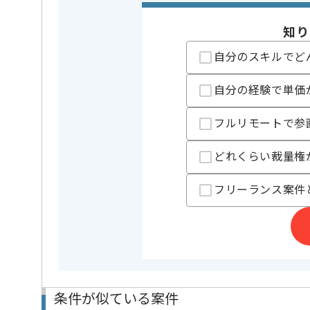
クラウド
AWS
開発ツール
Jenkins
知り
自分のスキルでど
業界
ソーシャ
この案件のポイント
業務内容
追加開発 
自分の経験で単価
特徴
長期プロジ
フルリモートで参
精算条件
有
精算・お支払い
どれくらい裁量権
精算基準時間
140時間
支払いサイト
15日
フリーランス案件
担当者より
ゲーム開発企業での作業でございます。
PHPを用いた開発経験を活かせる現場となっておりま
ゲーム開発で幅広く経験したい方にオススメの案件で
条件が似ている案件