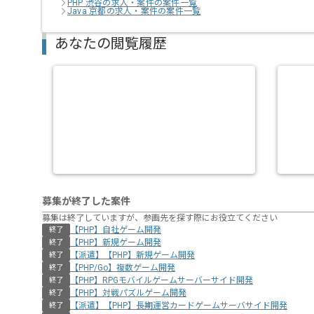
PHP 渋谷の求人・案件の案件一覧
Java 京都の求人・案件の案件一覧
あなたの閲覧履歴
募集が終了した案件
募集は終了していますが、参画先を探す際にお役立てください
【PHP】自社ゲーム開発
終了
【PHP】新規ゲーム開発
終了
【派遣】【PHP】新規ゲーム開発
終了
【PHP/Go】複数ゲーム開発
終了
【PHP】RPGモバイルゲームサーバーサイド開発
終了
【PHP】対戦パズルゲーム開発
終了
【派遣】【PHP】長期運営カードゲームサーバサイド開発
終了