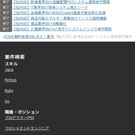
【社内SE】飲食業界向け店舗管理POSシステム運用保守開発
終了
【社内SE】IT業界向け現場システム導入リード
終了
【社内SE】金融業界向けM365Copilot推進作業効率化支援
終了
【社内SE】再生可能エネルギー事業向けインフラ運用構築
終了
【社内SE】食品業界向けAI駆動化
終了
【社内SE】介護業界向けIoT見守りシステムインフラ保守開発
終了
HOME
案件検索
SQL求人・案件
【社内SE】証券会社向けシステム運用保守案件
案件検索
スキル
Java
Python
Ruby
Go
職種・ポジション
プログラマー(PG)
フロントエンドエンジニア