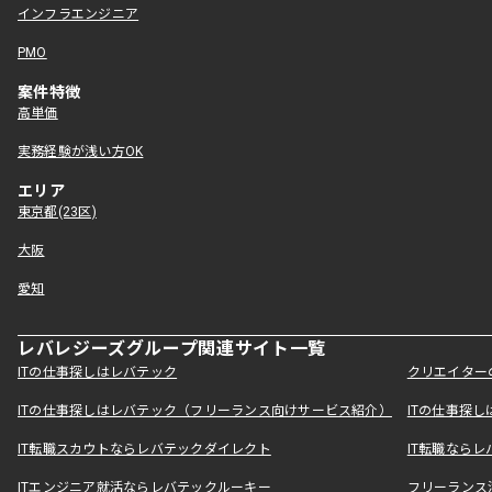
インフラエンジニア
PMO
案件特徴
高単価
実務経験が浅い方OK
エリア
東京都(23区)
大阪
愛知
レバレジーズグループ関連サイト一覧
ITの仕事探しはレバテック
クリエイター
ITの仕事探しはレバテック（フリーランス向けサービス紹介）
ITの仕事探
IT転職スカウトならレバテックダイレクト
IT転職なら
ITエンジニア就活ならレバテックルーキー
フリーランス