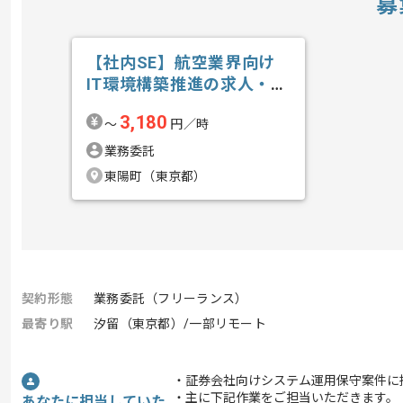
募
【社内SE】航空業界向け
IT環境構築推進の求人・案
件
3,180
〜
円／時
業務委託
東陽町（東京都）
契約形態
業務委託（フリーランス）
最寄り駅
汐留（東京都）/一部リモート
・証券会社向けシステム運用保守案件に
・主に下記作業をご担当いただきます。
あなたに担当していた