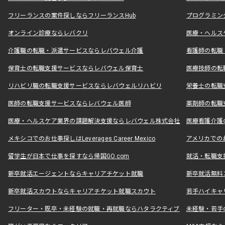
フリーランスの案件探しならフリーランスHub
プログラミン
オンライン診療ならレバクリ
医療・ヘルス
介護職の転職・派遣サービスならレバウェル介護
看護師の転職
保育士の転職支援サービスならレバウェル保育士
医療技師の転
リハビリ職の転職支援サービスならレバウェルリハビリ
栄養士の転職
医師の転職支援サービスならレバウェル医師
薬剤師の転職
医療・ヘルスケア業界の課題解決支援ならレバウェル株式会社
医療看護介護の
メキシコでのお仕事探しはLeverages Career Mexico
アメリカでのお仕事
留学生が日本で仕事を探すなら帰国GO.com
就活・転職支
新卒就活エージェントならキャリアチケット就職
新卒就活無料
新卒就活スカウトならキャリアチケット就職スカウト
若手ハイキャ
フリーター・既卒・未経験の就職・再就職ならハタラクティブ
未経験・若手