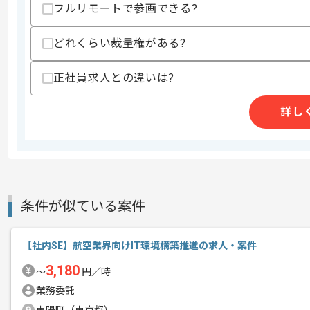
フルリモートで参画できる?
精算条件
有
精算・お支払い
どれくらい裁量権がある?
精算基準時間
140時間〜180時間
支払いサイト
15日
正社員求人との違いは?
詳し
商談回数
2回
その他募集要項
募集人数
1人
作業開始日
2026/02/01
条件が似ている案件
客先業務支援、ITソリューション、シス
エージェントからのコ
を展開している企業でございます。
【社内SE】航空業界向けIT環境構築推進の求人・案件
メント
今回は証券会社向けシステム運用保守案
3,180
〜
円／時
業務委託
社内SEとしての実務経験を活かしたい