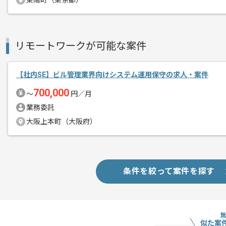
東陽町（東京都）
基本的には一部リモートでの作業を見込
リモートワークが可能な案件
【社内SE】ビル管理業界向けシステム運用保守の求人・案件
700,000
〜
円／月
業務委託
大阪上本町（大阪府）
条件を絞って案件を探す
似た案