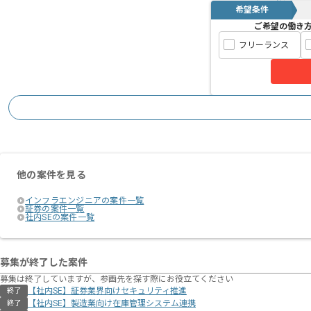
希望条件
ご希望の働き
フリーランス
他の案件を見る
インフラエンジニアの案件一覧
証券の案件一覧
社内SEの案件一覧
募集が終了した案件
募集は終了していますが、参画先を探す際にお役立てください
【社内SE】証券業界向けセキュリティ推進
終了
【社内SE】製造業向け在庫管理システム連携
終了