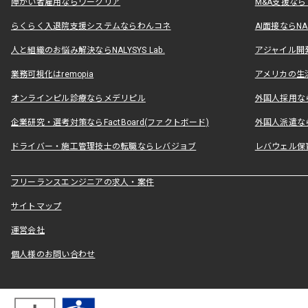
障がい者雇用ならワークリア
M&A支援な
らくらく入退院支援システムならわんコネ
AI面接ならNAL
人と組織のお悩み解決ならNALYSYS Lab.
アジャイル開発なら
業務可視化はremopia
アメリカの生活
オンラインピル診療ならメデリピル
外国人採用ならLe
企業研究・選考対策ならFactBoard(ファクトボード)
外国人派遣なら
ドライバー・施工管理技士の転職ならレバジョブ
レバウェル保
フリーランスエンジニアの求人・案件
サイトマップ
運営会社
個人様のお問い合わせ