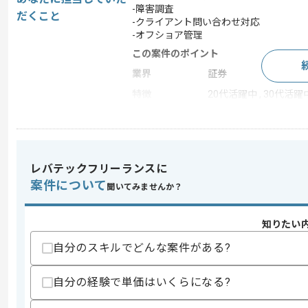
-障害調査
だくこと
-クライアント問い合わせ対応
-オフショア管理
この案件のポイント
業界
証券
特徴
20代活躍中 , 30代活躍中
求めるスキル
スキル
・基本的なSQL操作経験
レバテックフリーランスに
・証券に関する基本的な知見
案件について
聞いてみませんか？
歓迎スキル
・証券システム経験
知りたい
・オフショアとの作業経験
自分のスキルでどんな案件がある?
スキルに不安がある方へ
上記に似た経験やスキルをお持ちであれば申
自分の経験で単価はいくらになる?