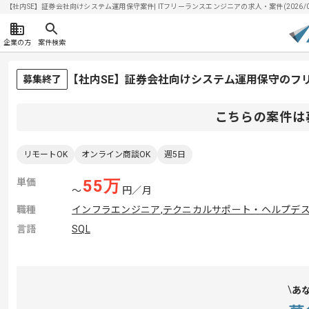
【社内SE】証券会社向けシステム運用保守案件| ITフリーランスエンジニアの求人・案件(2026/08
企業の方
案件検索
【社内SE】証券会社向けシステム運用保守のフ
募集終了
こちらの案件は
リモートOK
オンライン商談OK
週5日
単価
55
万
〜
円／月
職種
インフラエンジニア
,
テクニカルサポート・ヘルプデ
言語
SQL
あ