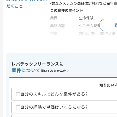
-数理システムの商品改定対応など保守
だくこと
この案件のポイント
業界
生命保険
業務内容
システム開発 , 受託開
特徴
20代活躍中 , 30代活躍
求めるスキル
スキル
・COBOLを用いた詳細設計から開発、単
レバテックフリーランスに
歓迎スキル
案件について
聞いてみませんか？
・数理システムに関する知見
・保険業界に関する知見
知りたい
スキルに不安がある方へ
自分のスキルでどんな案件がある?
上記に似た経験やスキルをお持ちであれば申
自分の経験で単価はいくらになる?