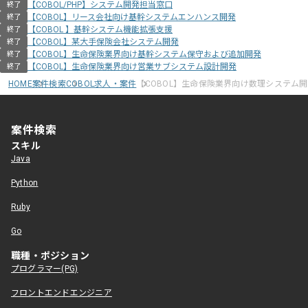
【COBOL/PHP】システム開発担当窓口
終了
【COBOL】リース会社向け基幹システムエンハンス開発
終了
【COBOL 】基幹システム機能拡張支援
終了
【COBOL】某大手保険会社システム開発
終了
【COBOL】生命保険業界向け基幹システム保守および追加開発
終了
【COBOL】生命保険業界向け営業サブシステム設計開発
終了
HOME
案件検索
COBOL求人・案件
【COBOL】生命保険業界向け数理システム
案件検索
スキル
Java
Python
Ruby
Go
職種・ポジション
プログラマー(PG)
フロントエンドエンジニア