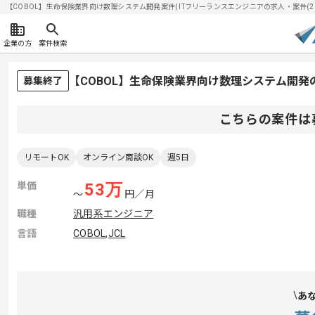
【COBOL】生命保険業界向け数理システム開発案件| ITフリーランスエンジニアの求人・案件(2026
企業の方
案件検索
【COBOL】生命保険業界向け数理システム開
募集終了
こちらの案件は
リモートOK
オンライン商談OK
週5日
単価
53
万
〜
円／月
職種
汎用系エンジニア
言語
COBOL
,
JCL
あ