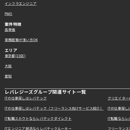
インフラエンジニア
PMO
案件特徴
高単価
実務経験が浅い方OK
エリア
東京都(23区)
大阪
愛知
レバレジーズグループ関連サイト一覧
ITの仕事探しはレバテック
クリエイター
ITの仕事探しはレバテック（フリーランス向けサービス紹介）
ITの仕事探
IT転職スカウトならレバテックダイレクト
IT転職なら
ITエンジニア就活ならレバテックルーキー
フリーランス