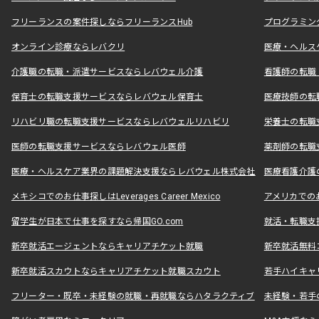
フリーランスの案件探しならフリーランスHub
プログラミン
オンライン診療ならレバクリ
医療・ヘルス
介護職の転職・派遣サービスならレバウェル介護
看護師の転職
保育士の転職支援サービスならレバウェル保育士
医療技師の転
リハビリ職の転職支援サービスならレバウェルリハビリ
栄養士の転職
医師の転職支援サービスならレバウェル医師
薬剤師の転職
医療・ヘルスケア業界の課題解決支援ならレバウェル株式会社
医療看護介護の
メキシコでのお仕事探しはLeverages Career Mexico
アメリカでのお仕事
留学生が日本で仕事を探すなら帰国GO.com
就活・転職支
新卒就活エージェントならキャリアチケット就職
新卒就活無料
新卒就活スカウトならキャリアチケット就職スカウト
若手ハイキャ
フリーター・既卒・未経験の就職・再就職ならハタラクティブ
未経験・若手