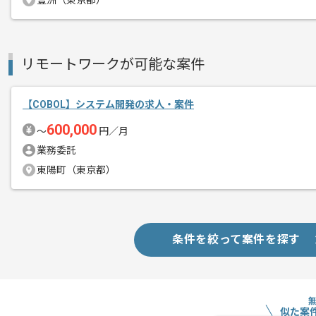
豊洲（東京都）
リモートワークが可能な案件
【COBOL】システム開発の求人・案件
600,000
〜
円／月
業務委託
東陽町（東京都）
条件を絞って案件を探す
似た案