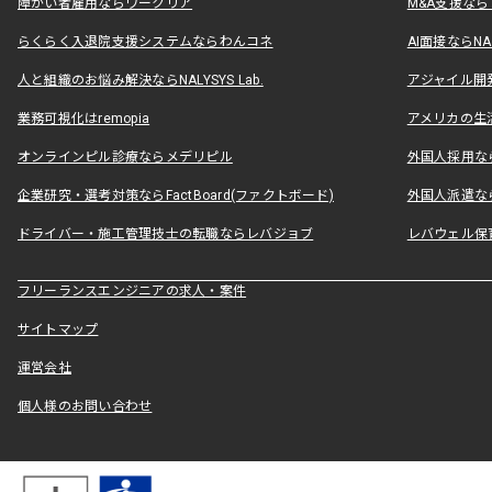
障がい者雇用ならワークリア
M&A支援な
らくらく入退院支援システムならわんコネ
AI面接ならNAL
人と組織のお悩み解決ならNALYSYS Lab.
アジャイル開発なら
業務可視化はremopia
アメリカの生活
オンラインピル診療ならメデリピル
外国人採用ならLe
企業研究・選考対策ならFactBoard(ファクトボード)
外国人派遣なら
ドライバー・施工管理技士の転職ならレバジョブ
レバウェル保
フリーランスエンジニアの求人・案件
サイトマップ
運営会社
個人様のお問い合わせ