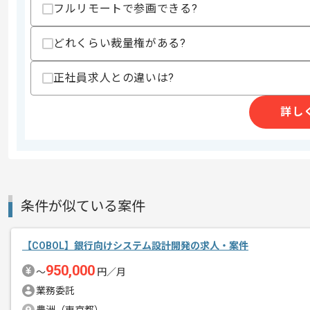
商談回数
1回
フルリモートで参画できる?
その他募集要項
募集人数
1人
どれくらい裁量権がある?
作業開始日
2026/03/01
正社員求人との違いは?
システムインテグレーション事業、ITプ
詳し
エージェントからのコ
を展開している企業でございます。
メント
今回は生命保険業界向け数理システム開
COBOLを用いた開発経験を活かしたい
条件が似ている案件
基本的には一部リモートでの作業を見込
【COBOL】銀行向けシステム設計開発の求人・案件
950,000
〜
円／月
業務委託