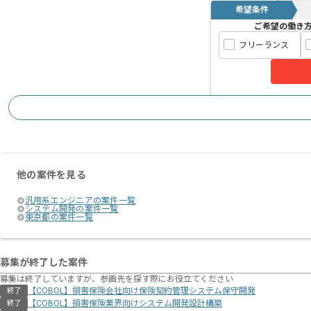
希望条件
ご希望の働き
フリーランス
他の案件を見る
汎用系エンジニアの案件一覧
システム開発の案件一覧
東京都の案件一覧
募集が終了した案件
募集は終了していますが、参画先を探す際にお役立てください
【COBOL】損害保険会社向け保険契約管理システム保守開発
終了
【COBOL】損害保険業界向けシステム開発設計構築
終了