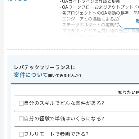
- QAガイドラインの作成と更新
- QAワークフローおよびアウトプット
- 各プロジェクトへのQA活動の推進、
- エンジニアとの協働による品質改善ア
- ステークホルダーとの定期的な連携と
- プロダクトごとの品質目標の設定と周
- 品質状況の可視化とレポート
- 新規プロジェクトへのQAフロー適用
この案件のポイント
業務内容
ベンダーコントロール 
レバテックフリーランスに
特徴
参画実績あり , 週3日
案件について
聞いてみませんか？
知りたい
求めるスキル
スキル
・ソフトウェアQAチームのマネジメント
自分のスキルでどんな案件がある?
・QAチームにおける採用やオンボーデ
・品質戦略の策定や品質プロセスの構築
自分の経験で単価はいくらになる?
・ソフトウェア品質保証に関する体系的
・多職種との調整や合意形成経験
フルリモートで参画できる?
歓迎スキル