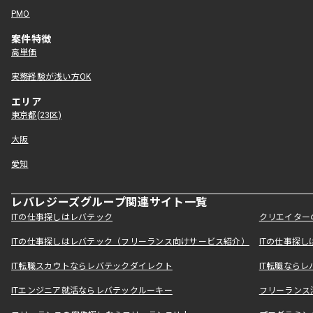
PMO
案件特徴
高単価
実務経験が浅い方OK
エリア
東京都(23区)
大阪
愛知
レバレジーズグループ関連サイト一覧
ITの仕事探しはレバテック
クリエイター
ITの仕事探しはレバテック（フリーランス向けサービス紹介）
ITの仕事探
IT転職スカウトならレバテックダイレクト
IT転職なら
ITエンジニア就活ならレバテックルーキー
フリーランス