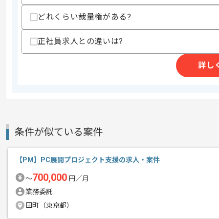
・プロダクトマネジメントやプロジェク
・テスト自動化の戦略策定や導入及び運
どれくらい裁量権がある?
・QMS(品質マネジメントシステム)の
・ハードウェアとソフトウェアが統合さ
正社員求人との違いは?
スキルに不安がある方へ
詳し
上記に似た経験やスキルをお持ちであれば申
商談回数
1回
その他募集要項
募集人数
1人
条件が似ている案件
作業開始日
2026/02/04
【PM】PC展開プロジェクト支援の求人・案件
700,000
レバテックでの実績がある企業の案件で
〜
円／月
エージェントからのコ
PMの経験を活かすことができます。
業務委託
メント
複数案件を保有している企業ですので、
田町（東京都）
ご経験と実績に応じて別案件のご提案も