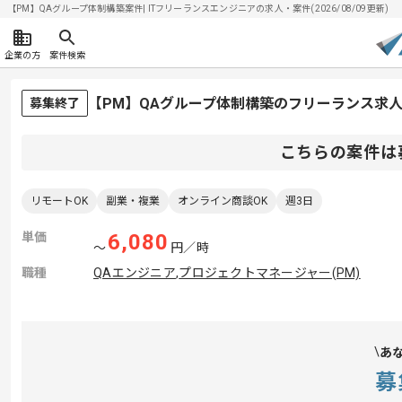
【PM】QAグループ体制構築案件| ITフリーランスエンジニアの求人・案件(2026/08/09更新)
企業の方
案件検索
【PM】QAグループ体制構築のフリーランス求
募集終了
こちらの案件は
リモートOK
副業・複業
オンライン商談OK
週3日
単価
6,080
〜
円／時
職種
QAエンジニア
,
プロジェクトマネージャー(PM)
あ
募