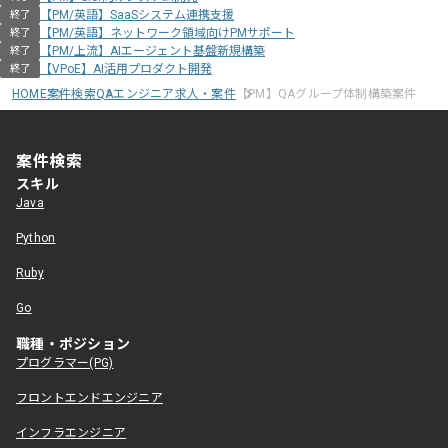
【PM/英語】SaaSシステム連携支援
終了
【PM/英語】ネットワーク領域向けPMサポート
終了
【PM/上流】AIエージェント基盤新規構築
終了
【VPoE】AI活用プロダクト開発
終了
HOME
案件検索
QAエンジニア求人・案件
【PM】QAグループ体制構築案件
案件検索
スキル
Java
Python
Ruby
Go
職種・ポジション
プログラマー(PG)
フロントエンドエンジニア
インフラエンジニア