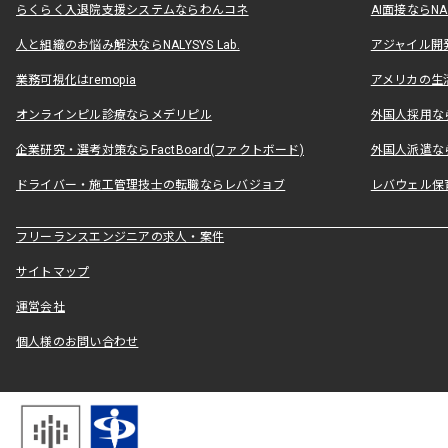
らくらく入退院支援システムならわんコネ
AI面接ならNAL
人と組織のお悩み解決ならNALYSYS Lab.
アジャイル開発なら
業務可視化はremopia
アメリカの生活
オンラインピル診療ならメデリピル
外国人採用ならLe
企業研究・選考対策ならFactBoard(ファクトボード)
外国人派遣なら
ドライバー・施工管理技士の転職ならレバジョブ
レバウェル保
フリーランスエンジニアの求人・案件
サイトマップ
運営会社
個人様のお問い合わせ