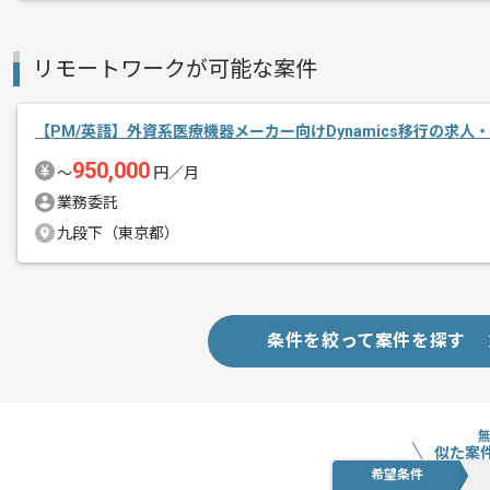
新しいアイディアや技術を積極的に導入
経験豊富なメンバーと成長が出来る環境
リモートワークが可能な案件
スキルアップされたい方、長期的に参画
首都圏または遠方からリモートにてご参
【PM/英語】外資系医療機器メーカー向けDynamics移行の求人
950,000
〜
円／月
業務委託
九段下（東京都）
条件を絞って案件を探す
似た案
希望条件