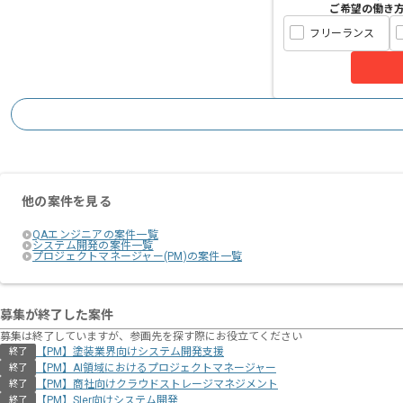
ご希望の働き
フリーランス
他の案件を見る
QAエンジニアの案件一覧
システム開発の案件一覧
プロジェクトマネージャー(PM)の案件一覧
募集が終了した案件
募集は終了していますが、参画先を探す際にお役立てください
【PM】塗装業界向けシステム開発支援
終了
【PM】AI領域におけるプロジェクトマネージャー
終了
【PM】商社向けクラウドストレージマネジメント
終了
【PM】SIer向けシステム開発
終了