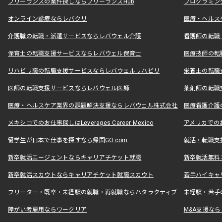
フリーランスの案件探しならフリーランスHub
プログラミン
オンライン診療ならレバクリ
医療・ヘルス
介護職の転職・派遣サービスならレバウェル介護
看護師の転職
保育士の転職支援サービスならレバウェル保育士
医療技師の転
リハビリ職の転職支援サービスならレバウェルリハビリ
栄養士の転職
医師の転職支援サービスならレバウェル医師
薬剤師の転職
医療・ヘルスケア業界の課題解決支援ならレバウェル株式会社
医療看護介護の
メキシコでのお仕事探しはLeverages Career Mexico
アメリカでのお仕事
留学生が日本で仕事を探すなら帰国GO.com
就活・転職支
新卒就活エージェントならキャリアチケット就職
新卒就活無料
新卒就活スカウトならキャリアチケット就職スカウト
若手ハイキャ
フリーター・既卒・未経験の就職・再就職ならハタラクティブ
未経験・若手
障がい者雇用ならワークリア
M&A支援な