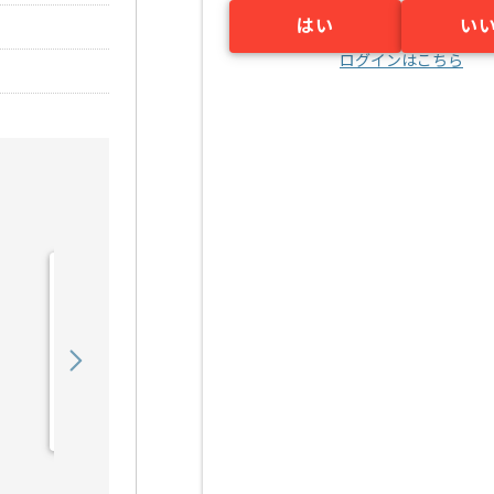
はい
い
ログインはこちら
【Java】建設業向け販売
管理システム開発の求人・
案件
550,000
〜
円／月
業務委託
錦糸町（東京都）