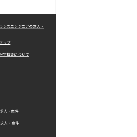
ランスエンジニアの求人・
マップ
限定機能について
の求人・案件
tの求人・案件