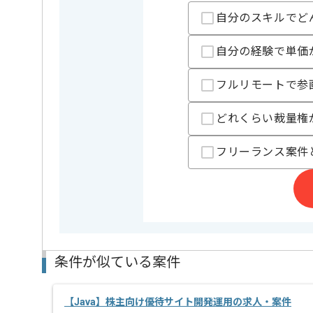
自分のスキルでど
精算条件
有
精算・お支払い
精算基準時間
140時間
自分の経験で単価
支払いサイト
15日
フルリモートで参
担当者より
どれくらい裁量権
Javaを用いた開発経験が活かせる現場です。
フリーランス案件
クラウドサービス開発経験のある方におすすめの案件
電子印開発チーム内にて、積極的に新規募集しており
条件が似ている案件
【Java】株主向け優待サイト開発運用の求人・案件