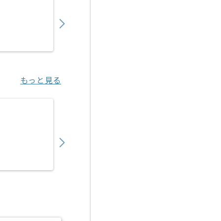
550,000
〜
円／月
業務委託
錦糸町（東京都）
もっと見る
【Java/Vue.js】官公庁向け医療系システム
550,000
〜
円／月
業務委託
新橋（東京都）