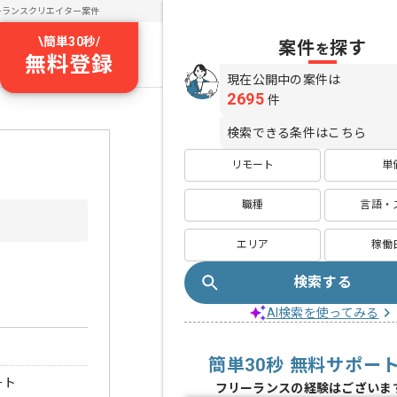
ーランスクリエイター案件
\
簡単30秒
/
案件
探す
を
無料登録
現在公開中の案件は
2695
件
検索できる条件はこちら
リモート
単
職種
言語・
エリア
稼働
検索する
AI検索を使ってみる
簡単30秒 無料サポー
ート
フリーランスの経験はございま