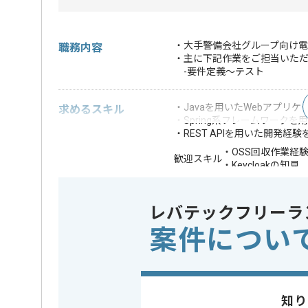
・大手警備会社グループ向け電
職務内容
・主に下記作業をご担当いた
-要件定義～テスト
・Javaを用いたWebアプリ
求めるスキル
・Spring系フレームワークを
・REST APIを用いた開発経
・OSS回収作業経
歓迎スキル
・Keycloakの知見
※上記に似た経験やスキルをお持ち
レバテックフリーラ
フレームワーク
この案件で扱う技術
Spring
案件につい
業務内容
システム
この案件のポイント
担当領域/システム
クラウド
特徴
30代活躍中
知り