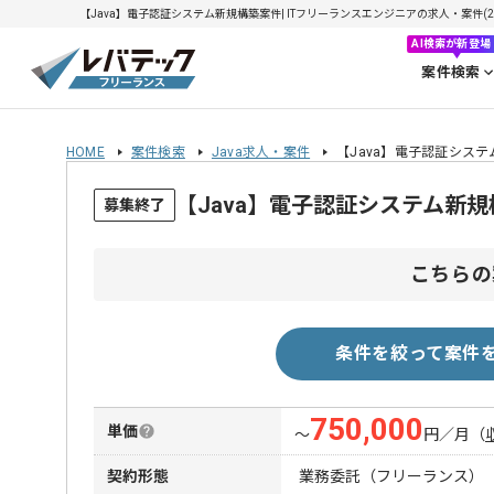
【Java】電子認証システム新規構築案件| ITフリーランスエンジニアの求人・案件(202
AI検索が新登場
案件検索
HOME
案件検索
Java求人・案件
【Java】電子認証シス
【Java】電子認証システム新
募集終了
こちらの
条件を絞って案件
750,000
単価
〜
円／月
（
契約形態
業務委託（フリーランス）