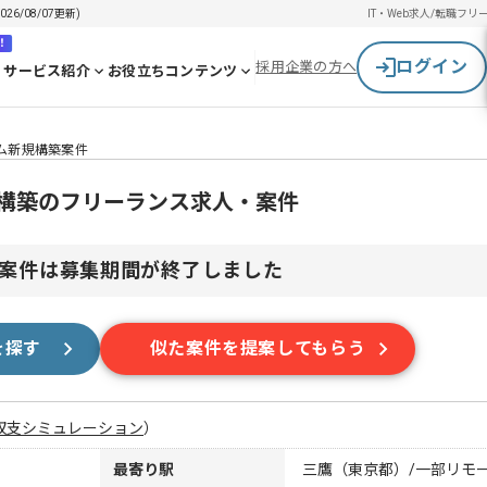
6/08/07更新)
IT・Web求人/転職
フリ
！
ログイン
採用企業の方へ
サービス紹介
お役立ちコンテンツ
テム新規構築案件
規構築のフリーランス求人・案件
案件は募集期間が終了しました
を探す
似た案件を提案してもらう
収支シミュレーション
）
最寄り駅
三鷹（東京都）/一部リモ