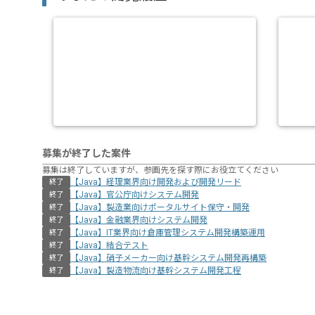
募集が終了した案件
募集は終了していますが、参画先を探す際にお役立てください
【Java】経理業界向け開発および開発リード
終了
【Java】官公庁向けシステム開発
終了
【Java】製造業向けポータルサイト保守・開発
終了
【Java】金融業界向けシステム開発
終了
【Java】IT業界向け倉庫管理システム開発構築運用
終了
【Java】結合テスト
終了
【Java】硝子メーカー向け基幹システム開発再構築
終了
【Java】製造物流向け基幹システム開発工程
終了