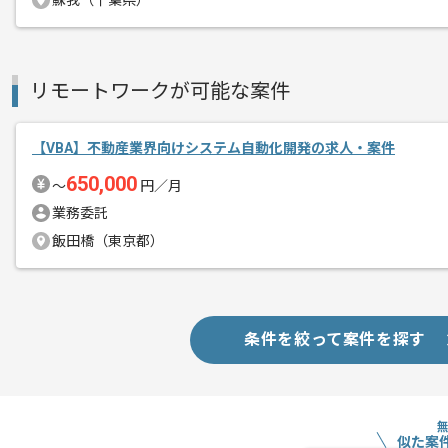
蘇我（千葉県）
リーダー経験を活かしたい方、スキルア
おすすめの案件となっております。
Excel VBA/Access開発経験が3年
リモートワークが可能な案件
【VBA】不動産業界向けシステム自動化開発の求人・案件
650,000
〜
円／月
業務委託
飯田橋（東京都）
条件を絞って案件を探す
似た案