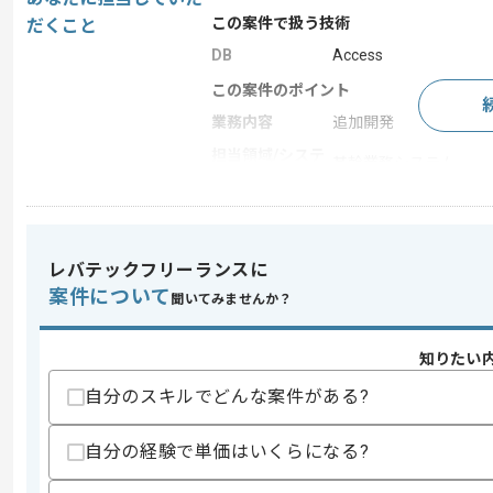
この案件で扱う技術
だくこと
DB
Access
この案件のポイント
業務内容
追加開発
担当領域/システ
基幹業務システム
ム
特徴
20代活躍中 , 30代活
レバテックフリーランスに
求めるスキル
案件について
聞いてみませんか？
スキル
・要件定義/設計のご経験
・Excel VBA/Accessの開発経験3年以上
知りたい
・2つの異なるシステムのデータベース構
・データベース設計/開発経験
自分のスキルでどんな案件がある?
歓迎スキル
・レガシーなシステムでの開発経験
自分の経験で単価はいくらになる?
スキルに不安がある方へ