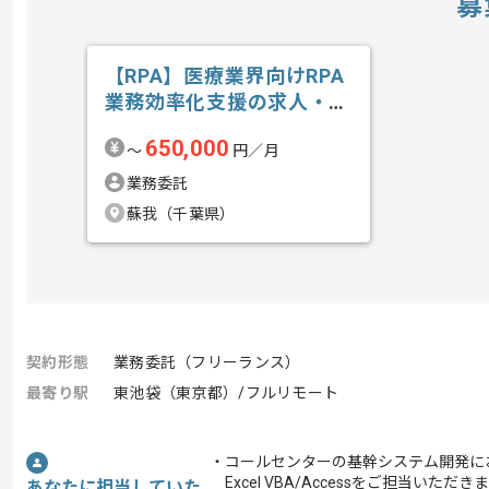
募
【RPA】医療業界向けRPA
業務効率化支援の求人・案
件
650,000
〜
円／月
業務委託
蘇我（千葉県）
契約形態
業務委託（フリーランス）
最寄り駅
東池袋（東京都）/フルリモート
・コールセンターの基幹システム開発に
Excel VBA/Accessをご担当いただき
あなたに担当していた