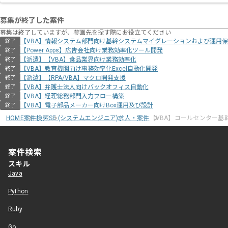
募集が終了した案件
募集は終了していますが、参画先を探す際にお役立てください
【VBA】情報システム部門向け基幹システムマイグレーションおよび運用
終了
【Power Apps】広告会社向け業務効率化ツール開発
終了
【派遣】【VBA】食品業界向け業務効率化
終了
【VBA】教育機関向け事務効率化Excel自動化開発
終了
【派遣】【RPA/VBA】マクロ開発支援
終了
【VBA】弁護士法人向けバックオフィス自動化
終了
【VBA】経理総務部門入力フロー構築
終了
【VBA】電子部品メーカー向けBox運用及び設計
終了
HOME
案件検索
SE (システムエンジニア)求人・案件
【VBA】コールセンター基
案件検索
スキル
Java
Python
Ruby
Go