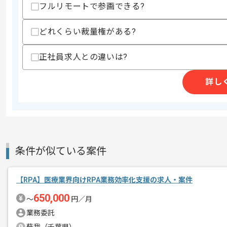
フルリモートで参画できる?
上記に似た経験やスキルをお持ちであれば申
どれくらい裁量権がある?
精算条件
有
正社員求人との違いは?
精算・お支払い
精算基準時間
140時間〜180時間
詳し
支払いサイト
15日
商談回数
1回
その他募集要項
募集人数
1人
条件が似ている案件
作業開始日
2020/07/27
【RPA】医療業界向けRPA業務効率化支援の求人・案件
650,000
〜
円／月
独自のプラットフォームサービスを展開
エージェントからのコ
業務委託
大手企業と提携を行っている企業となり
メント