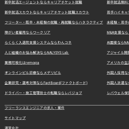
新卒就活エージェントならキャリアチケット就職
新卒就活無料
新卒就活スカウトならキャリアチケット就職スカウト
若手ハイキャ
フリーター・既卒・未経験の就職・再就職ならハタラクティブ
未経験・若手
障がい者雇用ならワークリア
M&A支援な
らくらく入退院支援システムならわんコネ
AI面接ならNAL
人と組織のお悩み解決ならNALYSYS Lab.
アジャイル開発なら
業務可視化はremopia
アメリカの生活
オンラインピル診療ならメデリピル
外国人採用ならLe
企業研究・選考対策ならFactBoard(ファクトボード)
外国人派遣なら
ドライバー・施工管理技士の転職ならレバジョブ
レバウェル保
フリーランスエンジニアの求人・案件
サイトマップ
運営会社