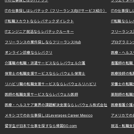
ITの仕事探しはレバテック
クリエイター
ITの仕事探しはレバテック（フリーランス向けサービス紹介）
ITの仕事探
IT転職スカウトならレバテックダイレクト
IT転職なら
ITエンジニア就活ならレバテックルーキー
フリーランス
フリーランスの案件探しならフリーランスHub
プログラミン
オンライン診療ならレバクリ
医療・ヘルス
介護職の転職・派遣サービスならレバウェル介護
看護師の転職
保育士の転職支援サービスならレバウェル保育士
医療技師の転
リハビリ職の転職支援サービスならレバウェルリハビリ
栄養士の転職
医師の転職支援サービスならレバウェル医師
薬剤師の転職
医療・ヘルスケア業界の課題解決支援ならレバウェル株式会社
医療看護介護の
メキシコでのお仕事探しはLeverages Career Mexico
アメリカでのお仕事
留学生が日本で仕事を探すなら帰国GO.com
就活・転職支