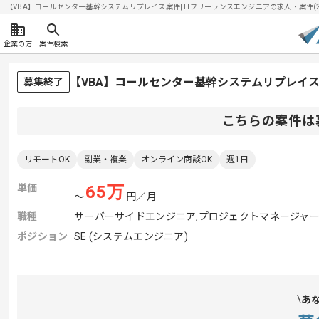
【VBA】コールセンター基幹システムリプレイス案件| ITフリーランスエンジニアの求人・案件(202
企業の方
案件検索
【VBA】コールセンター基幹システムリプレイ
募集終了
こちらの案件は
リモートOK
副業・複業
オンライン商談OK
週1日
単価
65
万
〜
円／月
職種
サーバーサイドエンジニア
,
プロジェクトマネージャー(
ポジション
SE (システムエンジニア)
あ