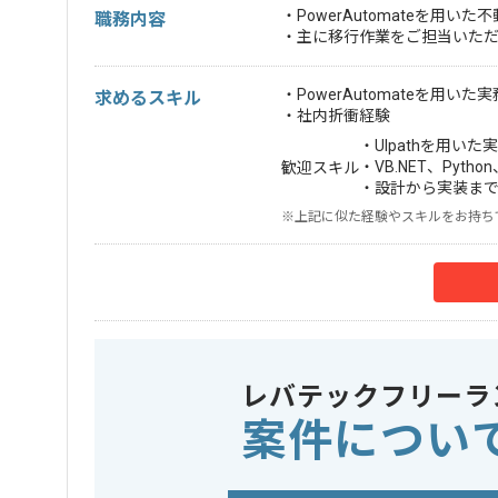
・PowerAutomateを
職務内容
・主に移行作業をご担当いた
・PowerAutomateを用いた
求めるスキル
・社内折衝経験
・UIpathを用いた
・VB.NET、Pytho
歓迎スキル
・設計から実装ま
※上記に似た経験やスキルをお持ち
レバテックフリーラ
案件につい