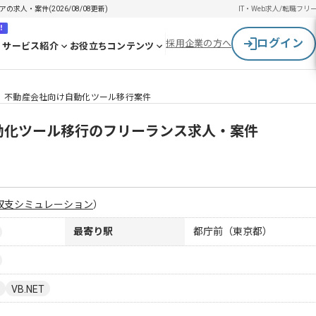
の求人・案件(2026/08/08更新)
IT・Web求人/転職
フリ
！
ログイン
採用企業の方へ
サービス紹介
お役立ちコンテンツ
mate】不動産会社向け自動化ツール移行案件
向け自動化ツール移行のフリーランス求人・案件
収支シミュレーション
）
最寄り駅
都庁前（東京都）
VB.NET