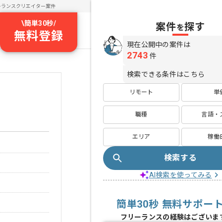
ーランスクリエイター案件
\
簡単30秒
/
案件
探す
を
無料登録
現在公開中の案件は
2743
件
検索できる条件はこちら
リモート
単
職種
言語・
エリア
稼働
検索する
AI検索を使ってみる
簡単30秒 無料サポー
フリーランスの経験はございま