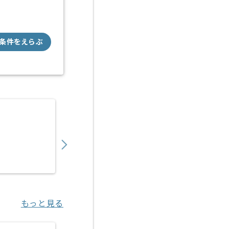
条件をえらぶ
【VBA】社内SE業務効率化データ管理社内改
350,000
〜
円／月
業務委託
神田（東京都）
もっと見る