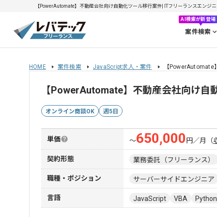
【PowerAutomate】不動産会社向け自動化ツール移行案件| ITフリーランスエンジニア
AI検索が新登場
案件検索
HOME
案件検索
JavaScript求人・案件
【PowerAuto
【PowerAutomate】不動産会社
オンライン商談OK
週5日
650,000
単価
〜
円／月
（
契約形態
業務委託（フリーランス）
職種・ポジション
サーバーサイドエンジニア
言語
JavaScript
VBA
Python