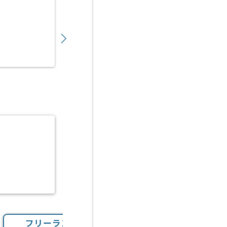
【VBA/RPA】自動化ツール導入サポート・
550,000
〜
円／月
業務委託
梅田（大阪府）